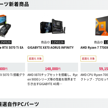
パーツ新着商品
1250529
商品ID
1250226
商品ID
1
 RTX 5070 Ti EA
GIGABYTE X870 AORUS INFINITY
AMD Ryzen 7 7700
超還元 対象
超還元 対象
800
148,000
59,1
円
円
RTX 5070 Ti 搭載グラ
AMD X870チップセットを搭載し、Ryz
AMD CPU Ryzen 
en 9000シリーズ等の性能を限界まで
クトップ・プロセッ
引き出すGIGABYTE 40周…
厳選自作PCパーツ