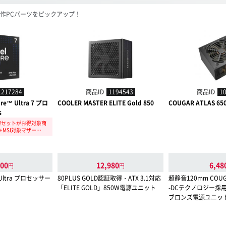
作PCパーツをピックアップ！
1217284
商品ID
1194543
商品ID
1
re™ Ultra 7 プロ
COOLER MASTER ELITE Gold 850
COUGAR ATLAS 650
s
!セットがお得対象商
PU+MSI対象マザー…
800
12,980
6,48
円
円
Ultra プロセッサー
80PLUS GOLD認証取得・ATX 3.1対応
超静音120mm COU
「ELITE GOLD」850W電源ユニット
-DCテクノロジー採用
ブロンズ電源ユニット