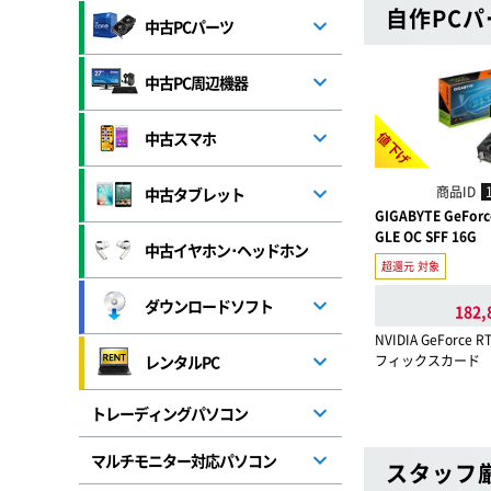
自作PC
中古PCパーツ
中古PC周辺機器
値下げ
中古スマホ
商品ID
中古タブレット
GIGABYTE GeForce
GLE OC SFF 16G
中古イヤホン･ヘッドホン
超還元 対象
ダウンロードソフト
182,
NVIDIA GeForce 
フィックスカード
レンタルPC
トレーディングパソコン
マルチモニター対応パソコン
スタッフ