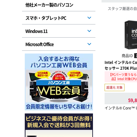
他社メーカー製のパソコン
スタッフ厳選の自
スマホ・タブレットPC
Windows 11
Microsoft Office
商品ID
Intel インテル® Co
セッサー 270K Plu
【PCパーツ買うなら
品】Intel 対象C
超還元 対象
59,
インテル® Core™ 