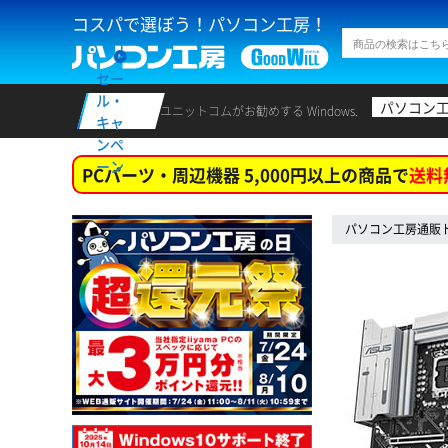
コスパで選ぼう！パソコン工房！
セー
ル・
パソコン
ユニットコムがお勧めする Windows.
キャ
ンペ
ーン
PCパーツ・周辺機器 5,000円以上の商品で
送料
パソコン工房通販