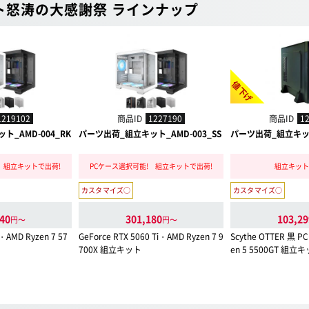
ト怒涛の大感謝祭 ラインナップ
値下げ
1219102
商品ID
1227190
商品ID
1
_AMD-004_RK
パーツ出荷_組立キット_AMD-003_SS
パーツ出荷_組立キット_
 組立キットで出荷!
PCケース選択可能! 組立キットで出荷!
組立キット
カスタマイズ○
カスタマイズ○
40
301,180
103,29
円〜
円〜
・AMD Ryzen 7 57
GeForce RTX 5060 Ti・AMD Ryzen 7 9
Scythe OTTER 黒
700X 組立キット
en 5 5500GT 組立