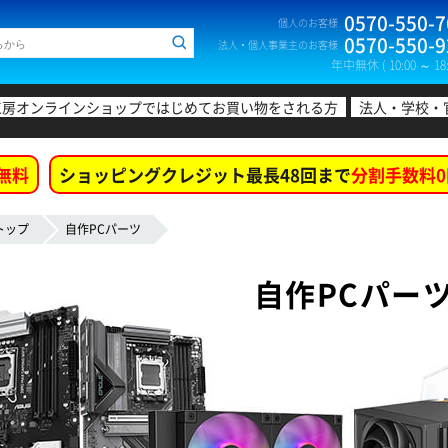
0570-550-7
個人のお客様
0570-550-9
法人・個人事業主のお客様
年中無休 ( 10:00 ～ 18:
工房オンラインショップではじめてお買い物をされる方
法人・学校・
無料
ショッピングクレジット最長48回まで
分割手数料0
トップ
自作PCパーツ
自作PCパー