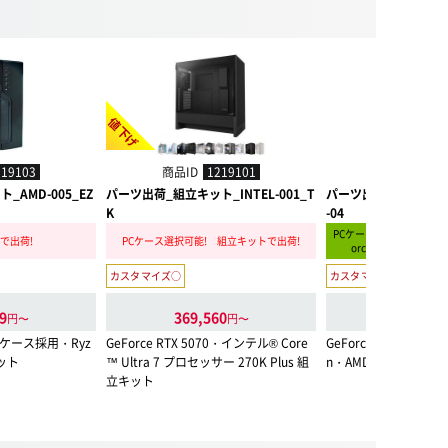
値下げ
219103
商品ID
1219101
商品ID
123
AMD-005_EZ
パーツ出荷_組立キット_INTEL-001_T
パーツ出荷_組立キット_
K
-04
PCケース選択可能! 組立
で出荷!
PCケース選択可能! 組立キットで出荷!
orce RTX 5090 Foun
カスタマイズ○
カスタマイズ○
9
369,560
1,134,43
円〜
円〜
 PCケース採用・Ryz
GeForce RTX 5070・インテル® Core
GeForce RTX 5090 Fou
キット
™ Ultra 7 プロセッサー 270K Plus 組
n・AMD Ryzen 7 9
立キット