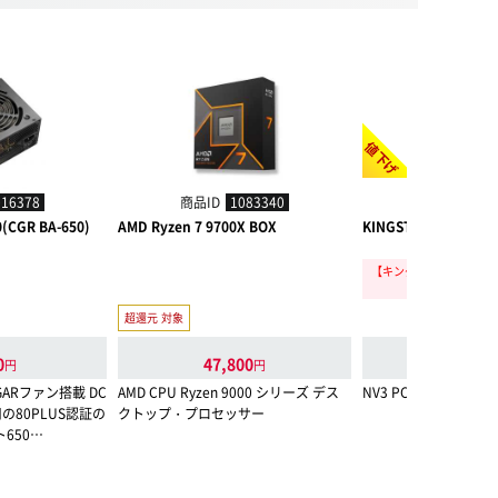
値下げ
016378
商品ID
1083340
商品ID
110
(CGR BA-650)
AMD Ryzen 7 9700X BOX
KINGSTON SNV3S/1
【キングストン 夏セール 
6年8月31日(
超還元 対象
0
47,800
25,500
円
円
GARファン搭載 DC
AMD CPU Ryzen 9000 シリーズ デス
NV3 PCIe 4.0 NVMe S
の80PLUS認証の
クトップ・プロセッサー
650…