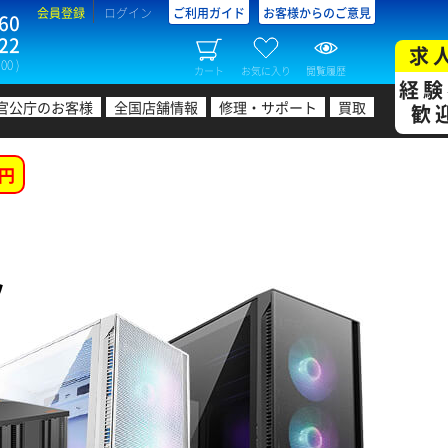
会員登録
ログイン
ご利用ガイド
お客様からのご意見
60
22
求
00 )
カート
お気に入り
閲覧履歴
経験
官公庁のお客様
全国店舗情報
修理・サポート
買取
歓
円
ツ