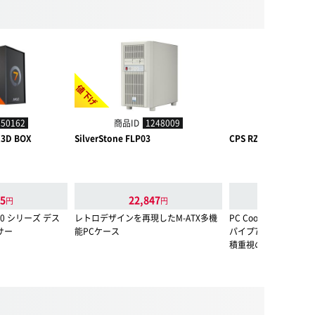
値下げ
250162
商品ID
1248009
商品ID
124
X3D BOX
SilverStone FLP03
CPS RZ700D White
55
22,847
10,980
円
円
7000 シリーズ デス
レトロデザインを再現したM-ATX多機
PC Cooler「CPS
サー
能PCケース
パイプ7本搭載のヒー
積重視のシングルタワ