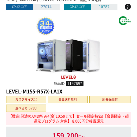
?
27074
10782
CPUスコア
GPUスコア
商品ID
1197697
LEVEL-M155-R57X-LA1X
カスタマイズ○
会員送料無料
延長保証付
選べるカラバリ
【猛進!怒涛のAMD祭 9/4(金)10:59まで】セール限定特価!【会員限定・超
還元プログラム 対象】 8,000円分相当還元
159,200
円〜