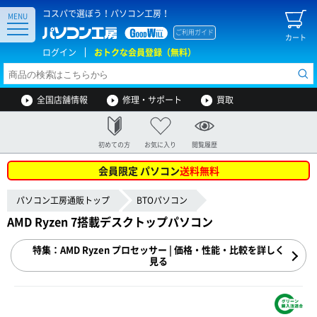
コスパで選ぼう！パソコン工房！
MENU
ご利用ガイド
カート
ログイン
おトクな会員登録（無料）
全国店舗情報
修理・サポート
買取
初めての方
お気に入り
閲覧履歴
会員限定 パソコン
送料無料
パソコン工房通販トップ
BTOパソコン
AMD Ryzen 7搭載デスクトップパソコン
特集：AMD Ryzen プロセッサー | 価格・性能・比較を詳しく
見る