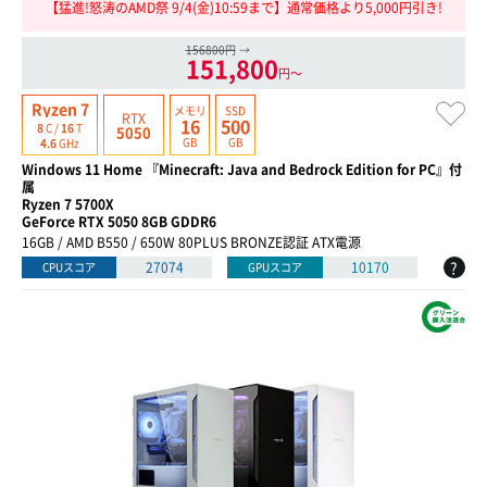
【猛進!怒涛のAMD祭 9/4(金)10:59まで】通常価格より5,000円引き!
156800円
→
151,800
円〜
Ryzen 7
メモリ
SSD
RTX
16
500
8
C /
16
T
5050
GB
GB
4.6
GHz
Windows 11 Home 『Minecraft: Java and Bedrock Edition for PC』付
属
Ryzen 7 5700X
GeForce RTX 5050 8GB GDDR6
16GB / AMD B550 / 650W 80PLUS BRONZE認証 ATX電源
?
27074
10170
CPUスコア
GPUスコア