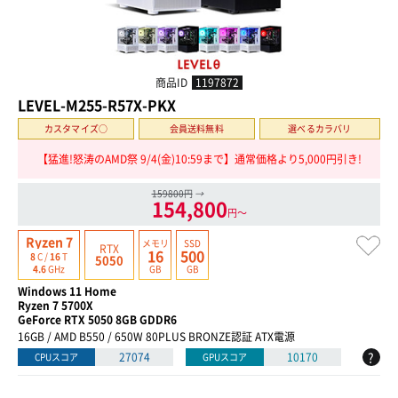
商品ID
1197872
LEVEL-M255-R57X-PKX
カスタマイズ○
会員送料無料
選べるカラバリ
【猛進!怒涛のAMD祭 9/4(金)10:59まで】通常価格より5,000円引き!
159800円
→
154,800
円〜
Ryzen 7
メモリ
SSD
RTX
16
500
8
C /
16
T
5050
GB
GB
4.6
GHz
Windows 11 Home
Ryzen 7 5700X
GeForce RTX 5050 8GB GDDR6
16GB / AMD B550 / 650W 80PLUS BRONZE認証 ATX電源
?
27074
10170
CPUスコア
GPUスコア