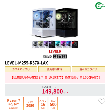
商品ID
1197868
LEVEL-M255-R57X-LAX
カスタマイズ○
会員送料無料
選べるカラバリ
【猛進!怒涛のAMD祭 9/4(金)10:59まで】通常価格より5,000円引き!
154800円
→
149,800
円〜
Ryzen 7
メモリ
SSD
RTX
16
500
8
C /
16
T
3050
GB
GB
4.6
GHz