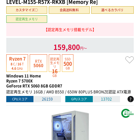
LEVEL-M155-R57X-RKXB [Memory Re]
カスタマイズ○
会員送料無料
選べるカラバリ
認定再生メモリ
【認定再生メモリ搭載モデル】
159,800
円〜
Ryzen 7
認定再
SSD
RTX
500
生
メモ
8
C /
16
T
5060
リ
GB
4.6
GHz
16
Windows 11 Home
GB
Ryzen 7 5700X
GeForce RTX 5060 8GB GDDR7
認定再生メモリ 16GB / AMD B550 / 650W 80PLUS BRONZE認証 ATX電源
?
26159
13702
CPUスコア
GPUスコア