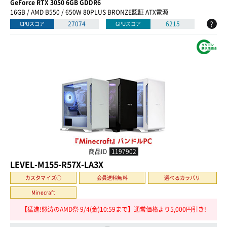
GeForce RTX 3050 6GB GDDR6
16GB / AMD B550 / 650W 80PLUS BRONZE認証 ATX電源
?
27074
6215
CPUスコア
GPUスコア
商品ID
1197902
LEVEL-M155-R57X-LA3X
カスタマイズ○
会員送料無料
選べるカラバリ
Minecraft
【猛進!怒涛のAMD祭 9/4(金)10:59まで】通常価格より5,000円引き!