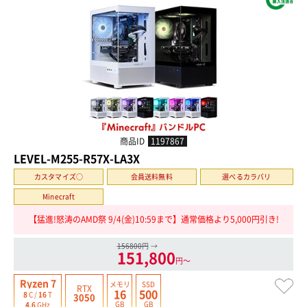
商品ID
1197867
LEVEL-M255-R57X-LA3X
カスタマイズ○
会員送料無料
選べるカラバリ
Minecraft
【猛進!怒涛のAMD祭 9/4(金)10:59まで】通常価格より5,000円引き!
156800円
→
151,800
円〜
Ryzen 7
メモリ
SSD
RTX
16
500
8
C /
16
T
3050
GB
GB
4.6
GHz