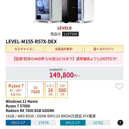
商品ID
1197900
LEVEL-M155-R57X-DEX
カスタマイズ○
会員送料無料
選べるカラバリ
【猛進!怒涛のAMD祭 9/4(金)10:59まで】通常価格より5,000円引き!
154800円
→
149,800
円〜
Ryzen 7
メモリ
SSD
RX
16
500
8
C /
16
T
7600
GB
GB
4.6
GHz
Windows 11 Home
Ryzen 7 5700X
Radeon RX 7600 8GB GDDR6
16GB / AMD B550 / 650W 80PLUS BRONZE認証 ATX電源
?
27074
10782
CPUスコア
GPUスコア