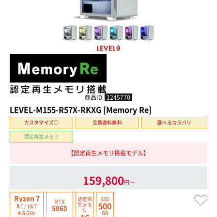
商品ID
1245770
LEVEL-M155-R57X-RKXG [Memory Re]
カスタマイズ○
会員送料無料
選べるカラバリ
認定再生メモリ
【認定再生メモリ搭載モデル】
159,800
円〜
Ryzen 7
認定再
SSD
RTX
500
生
メモ
8
C /
16
T
5060
リ
GB
4.6
GHz