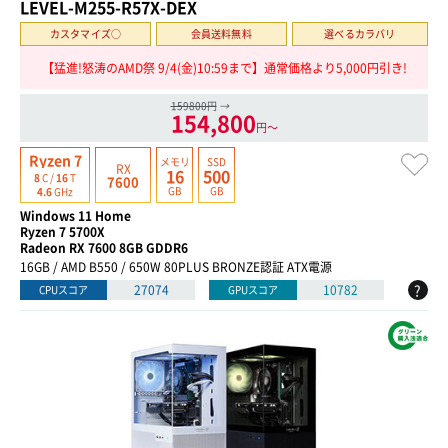
LEVEL-M255-R57X-DEX
カスタマイズ○
会員送料無料
選べるカラバリ
【猛進!怒涛のAMD祭 9/4(金)10:59まで】通常価格より5,000円引き!
159800円
→
154,800
円〜
Ryzen 7
メモリ
SSD
RX
16
500
8
C /
16
T
7600
GB
GB
4.6
GHz
Windows 11 Home
Ryzen 7 5700X
Radeon RX 7600 8GB GDDR6
16GB / AMD B550 / 650W 80PLUS BRONZE認証 ATX電源
?
27074
10782
CPUスコア
GPUスコア