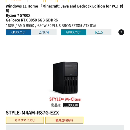
Windows 11 Home 『Minecraft: Java and Bedrock Edition for PC』付
属
Ryzen 7 5700X
GeForce RTX 3050 6GB GDDR6
16GB / AMD B550 / 650W 80PLUS BRONZE認証 ATX電源
?
27074
6215
CPUスコア
GPUスコア
商品ID
1199330
STYLE-M4AM-R87G-EZX
カスタマイズ○
会員送料無料