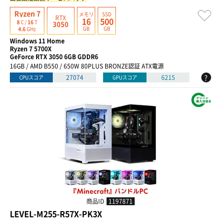
Ryzen 7
メモリ
SSD
RTX
16
500
8
C /
16
T
3050
GB
GB
4.6
GHz
Windows 11 Home
Ryzen 7 5700X
GeForce RTX 3050 6GB GDDR6
16GB / AMD B550 / 650W 80PLUS BRONZE認証 ATX電源
?
27074
6215
CPUスコア
GPUスコア
商品ID
1197871
LEVEL-M255-R57X-PK3X