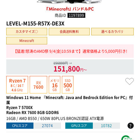
商品ID
1197899
LEVEL-M155-R57X-DE3X
カスタマイズ○
会員送料無料
選べるカラバリ
Minecraft
【猛進!怒涛のAMD祭 9/4(金)10:59まで】通常価格より5,000円引き!
156800円
→
151,800
円〜
Ryzen 7
メモリ
SSD
RX
16
500
8
C /
16
T
7600
GB
GB
4.6
GHz
Windows 11 Home 『Minecraft: Java and Bedrock Edition for PC』付
属
Ryzen 7 5700X
Radeon RX 7600 8GB GDDR6
16GB / AMD B550 / 650W 80PLUS BRONZE認証 ATX電源
?
27074
10782
CPUスコア
GPUスコア