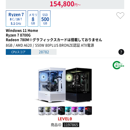
154,800
円〜
Ryzen 7
メモリ
SSD
8
500
8
C /
16
T
GB
GB
5.1
GHz
Windows 11 Home
Ryzen 7 8700G
Radeon 780M※グラフィックスカードは搭載しておりません
8GB / AMD A620 / 550W 80PLUS BRONZE認証 ATX電源
?
28782
CPUスコア
商品ID
1197865