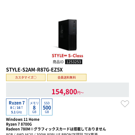
商品ID
1253253
STYLE-S2AM-R87G-EZ5X
カスタマイズ○
会員送料無料
154,800
円〜
Ryzen 7
メモリ
SSD
8
500
8
C /
16
T
GB
GB
5.1
GHz
Windows 11 Home
Ryzen 7 8700G
Radeon 780M※グラフィックスカードは搭載しておりません
8GB / AMD A620 / 300W 80PLUS BRONZE認証 TFX電源