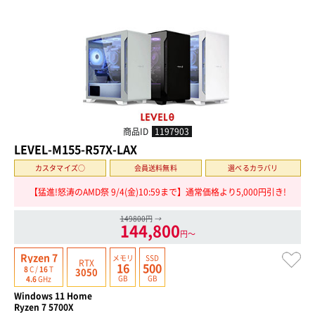
商品ID
1197903
LEVEL-M155-R57X-LAX
カスタマイズ○
会員送料無料
選べるカラバリ
【猛進!怒涛のAMD祭 9/4(金)10:59まで】通常価格より5,000円引き!
149800円
→
144,800
円〜
Ryzen 7
メモリ
SSD
RTX
16
500
8
C /
16
T
3050
GB
GB
4.6
GHz
Windows 11 Home
Ryzen 7 5700X