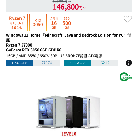
151800円
→
146,800
円〜
Ryzen 7
メモリ
SSD
RTX
16
500
8
C /
16
T
3050
GB
GB
4.6
GHz
Windows 11 Home 『Minecraft: Java and Bedrock Edition for PC』付
属
Ryzen 7 5700X
GeForce RTX 3050 6GB GDDR6
16GB / AMD B550 / 650W 80PLUS BRONZE認証 ATX電源
?
27074
6215
CPUスコア
GPUスコア