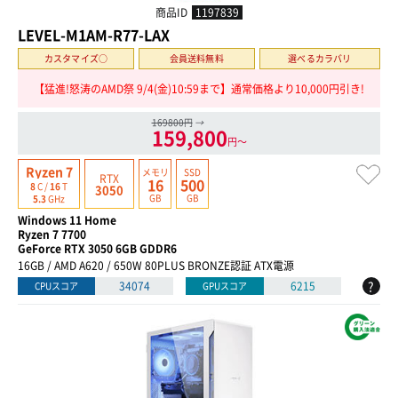
商品ID
1197839
LEVEL-M1AM-R77-LAX
カスタマイズ○
会員送料無料
選べるカラバリ
【猛進!怒涛のAMD祭 9/4(金)10:59まで】通常価格より10,000円引き!
169800円
→
159,800
円〜
Ryzen 7
メモリ
SSD
RTX
16
500
8
C /
16
T
3050
GB
GB
5.3
GHz
Windows 11 Home
Ryzen 7 7700
GeForce RTX 3050 6GB GDDR6
16GB / AMD A620 / 650W 80PLUS BRONZE認証 ATX電源
?
34074
6215
CPUスコア
GPUスコア