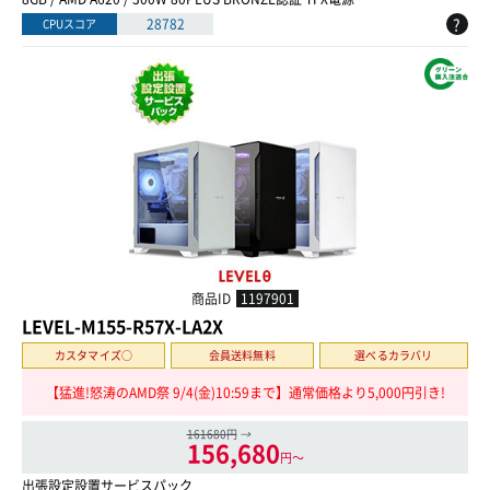
?
28782
CPUスコア
商品ID
1197901
LEVEL-M155-R57X-LA2X
カスタマイズ○
会員送料無料
選べるカラバリ
【猛進!怒涛のAMD祭 9/4(金)10:59まで】通常価格より5,000円引き!
161680円
→
156,680
円〜
出張設定設置サービスパック