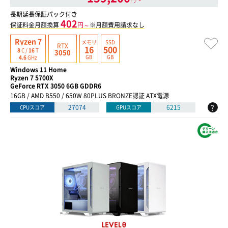
長期延長保証パック付き
402
保証料金月額換算
円～
※月額費用請求なし
Ryzen 7
メモリ
SSD
RTX
16
500
8
C /
16
T
3050
GB
GB
4.6
GHz
Windows 11 Home
Ryzen 7 5700X
GeForce RTX 3050 6GB GDDR6
16GB / AMD B550 / 650W 80PLUS BRONZE認証 ATX電源
?
27074
6215
CPUスコア
GPUスコア