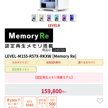
商品ID
1245769
LEVEL-M155-R57X-RKXW [Memory Re]
カスタマイズ○
会員送料無料
選べるカラバリ
認定再生メモリ
【認定再生メモリ搭載モデル】
159,800
円〜
Ryzen 7
認定再
SSD
RTX
500
生
メモ
8
C /
16
T
5060
リ
GB
4.6
GHz