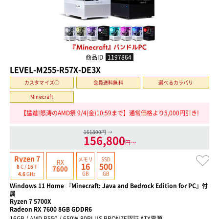
商品ID
1197864
LEVEL-M255-R57X-DE3X
カスタマイズ○
会員送料無料
選べるカラバリ
Minecraft
【猛進!怒涛のAMD祭 9/4(金)10:59まで】通常価格より5,000円引き!
161800円
→
156,800
円〜
Ryzen 7
メモリ
SSD
RX
16
500
8
C /
16
T
7600
GB
GB
4.6
GHz
Windows 11 Home 『Minecraft: Java and Bedrock Edition for PC』付
属
Ryzen 7 5700X
Radeon RX 7600 8GB GDDR6
16GB / AMD B550 / 650W 80PLUS BRONZE認証 ATX電源