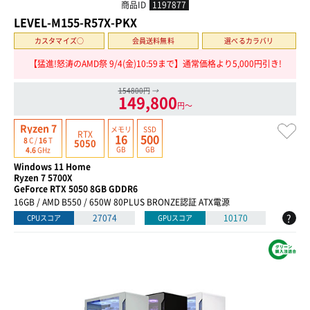
商品ID
1197877
LEVEL-M155-R57X-PKX
カスタマイズ○
会員送料無料
選べるカラバリ
【猛進!怒涛のAMD祭 9/4(金)10:59まで】通常価格より5,000円引き!
154800円
→
149,800
円〜
Ryzen 7
メモリ
SSD
RTX
16
500
8
C /
16
T
5050
GB
GB
4.6
GHz
Windows 11 Home
Ryzen 7 5700X
GeForce RTX 5050 8GB GDDR6
16GB / AMD B550 / 650W 80PLUS BRONZE認証 ATX電源
?
27074
10170
CPUスコア
GPUスコア