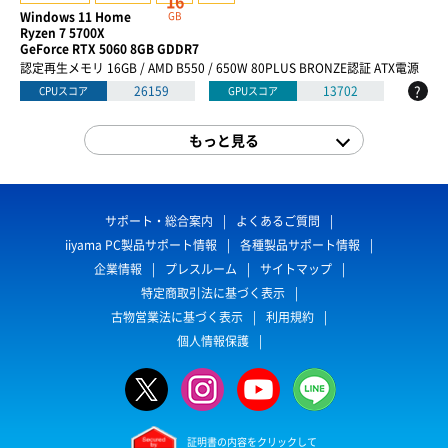
16
Windows 11 Home
GB
Ryzen 7 5700X
GeForce RTX 5060 8GB GDDR7
認定再生メモリ 16GB / AMD B550 / 650W 80PLUS BRONZE認証 ATX電源
?
26159
13702
CPUスコア
GPUスコア
もっと見る
サポート・総合案内
よくあるご質問
iiyama PC製品サポート情報
各種製品サポート情報
企業情報
プレスルーム
サイトマップ
特定商取引法に基づく表示
古物営業法に基づく表示
利用規約
個人情報保護
証明書の内容をクリックして