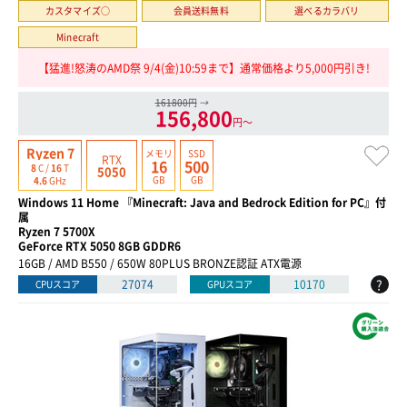
カスタマイズ○
会員送料無料
選べるカラバリ
Minecraft
【猛進!怒涛のAMD祭 9/4(金)10:59まで】通常価格より5,000円引き!
161800円
→
156,800
円〜
Ryzen 7
メモリ
SSD
RTX
16
500
8
C /
16
T
5050
GB
GB
4.6
GHz
Windows 11 Home 『Minecraft: Java and Bedrock Edition for PC』付
属
Ryzen 7 5700X
GeForce RTX 5050 8GB GDDR6
16GB / AMD B550 / 650W 80PLUS BRONZE認証 ATX電源
?
27074
10170
CPUスコア
GPUスコア