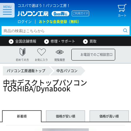
コスパで選ぼう！パソコン工房！
MENU
ご利用ガイド
カート
ログイン
おトクな会員登録（無料）
全国店舗情報
修理・サポート
買取
お電話でのご相談窓口
初めての方
お気に入り
閲覧履歴
パソコン工房通販トップ
中古パソコン
中古デスクトップパソコン
TOSHIBA/Dynabook
新着順
価格が安い順
価格が高い順