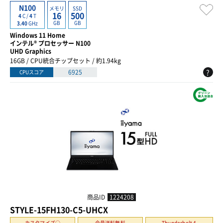
N100
メモリ
SSD
16
500
4
C /
4
T
GB
GB
3.40
GHz
Windows 11 Home
インテル® プロセッサー N100
UHD Graphics
16GB / CPU統合チップセット / 約1.94kg
?
6925
CPUスコア
商品ID
1224208
STYLE-15FH130-C5-UHCX
カスタマイズ○
会員送料無料
Thunderbolt 4