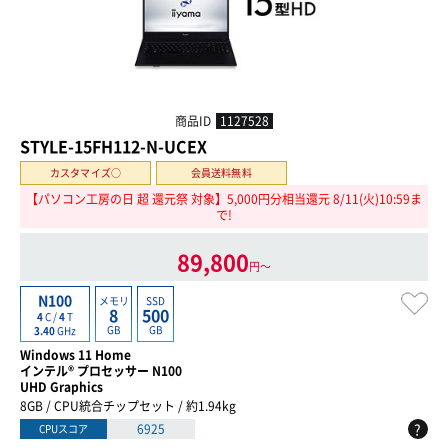
商品ID
1127528
STYLE-15FH112-N-UCEX
カスタマイズ○
会員送料無料
【パソコン工房の日 超 還元祭 対象】5,000円分相当還元 8/11(火)10:59ま
で!
89,800
円〜
N100
メモリ
SSD
8
500
4
C /
4
T
GB
GB
3.40
GHz
Windows 11 Home
インテル® プロセッサー N100
UHD Graphics
8GB / CPU統合チップセット / 約1.94kg
?
6925
CPUスコア