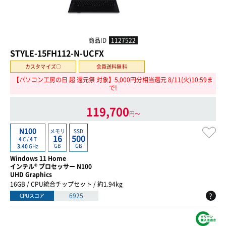
商品ID
1127522
STYLE-15FH112-N-UCFX
カスタマイズ○
会員送料無料
【パソコン工房の日 超 還元祭 対象】5,000円分相当還元 8/11(火)10:59ま
で!
119,700
円〜
N100
メモリ
SSD
16
500
4
C /
4
T
GB
GB
3.40
GHz
Windows 11 Home
インテル® プロセッサー N100
UHD Graphics
16GB / CPU統合チップセット / 約1.94kg
?
6925
CPUスコア