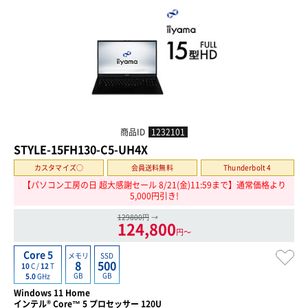
商品ID
1232101
STYLE-15FH130-C5-UH4X
カスタマイズ○
会員送料無料
Thunderbolt 4
【パソコン工房の日 超大感謝セール 8/21(金)11:59まで】通常価格より
5,000円引き!
129800円
→
124,800
円〜
Core 5
メモリ
SSD
8
500
10
C /
12
T
GB
GB
5.0
GHz
Windows 11 Home
インテル® Core™ 5 プロセッサー 120U