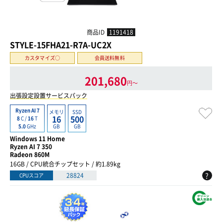
商品ID
1191418
STYLE-15FHA21-R7A-UC2X
カスタマイズ○
会員送料無料
201,680
円〜
出張設定設置サービスパック
Ryzen AI 7
メモリ
SSD
16
500
8
C /
16
T
GB
GB
5.0
GHz
Windows 11 Home
Ryzen AI 7 350
Radeon 860M
16GB / CPU統合チップセット / 約1.89kg
?
28824
CPUスコア