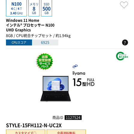
N100
メモリ
SSD
8
500
4
C /
4
T
GB
GB
3.40
GHz
Windows 11 Home
インテル® プロセッサー N100
UHD Graphics
8GB / CPU統合チップセット / 約1.94kg
?
6925
CPUスコア
商品ID
1127524
STYLE-15FH112-N-UC2X
カスタマイズ○
会員送料無料