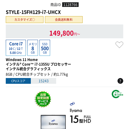
商品ID
1128766
STYLE-15FH129-i7-UHCX
カスタマイズ○
会員送料無料
149,800
円〜
Core i7
メモリ
SSD
8
500
10
C /
12
T
GB
GB
5.00
GHz
Windows 11 Home
インテル® Core™ i7-1355U プロセッサー
インテル統合グラフィックス
8GB / CPU統合チップセット / 約1.77kg
?
15243
CPUスコア