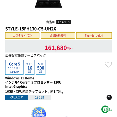
商品ID
1232109
STYLE-15FH130-C5-UH2X
カスタマイズ○
会員送料無料
Thunderbolt 4
161,680
円〜
出張設定設置サービスパック
Core 5
メモリ
SSD
16
500
10
C /
12
T
GB
GB
5.0
GHz
Windows 11 Home
インテル® Core™ 5 プロセッサー 120U
Intel Graphics
16GB / CPU統合チップセット / 約1.75kg
?
19559
CPUスコア