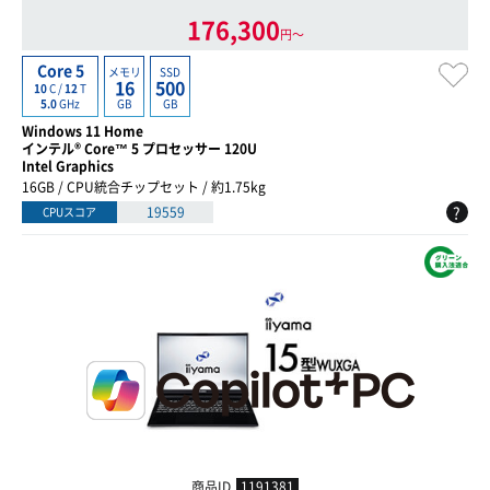
176,300
円〜
Core 5
メモリ
SSD
16
500
10
C /
12
T
GB
GB
5.0
GHz
Windows 11 Home
インテル® Core™ 5 プロセッサー 120U
Intel Graphics
16GB / CPU統合チップセット / 約1.75kg
?
19559
CPUスコア
商品ID
1191381