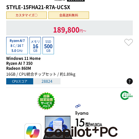
STYLE-15FHA21-R7A-UCSX
カスタマイズ○
会員送料無料
189,800
円〜
Ryzen AI 7
メモリ
SSD
16
500
8
C /
16
T
GB
GB
5.0
GHz
Windows 11 Home
Ryzen AI 7 350
Radeon 860M
16GB / CPU統合チップセット / 約1.89kg
?
28824
CPUスコア