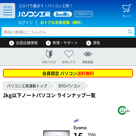
コスパで選ぼう！パソコン工房！
MENU
ご利用ガイド
カート
ログイン
おトクな会員登録（無料）
全国店舗情報
修理・サポート
買取
初めての方
お気に入り
閲覧履歴
会員限定 パソコン
送料無料
パソコン工房通販トップ
BTOパソコン
2kg以下ノートパソコン ラインナップ一覧