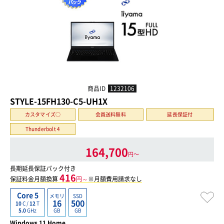
商品ID
1232106
STYLE-15FH130-C5-UH1X
カスタマイズ○
会員送料無料
延長保証付
Thunderbolt 4
164,700
円〜
長期延長保証パック付き
416
保証料金月額換算
円～
※月額費用請求なし
Core 5
メモリ
SSD
16
500
10
C /
12
T
GB
GB
5.0
GHz
Windows 11 Home