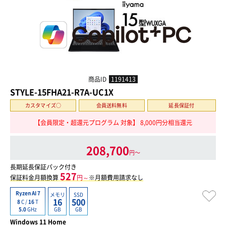
商品ID
1191413
STYLE-15FHA21-R7A-UC1X
カスタマイズ○
会員送料無料
延長保証付
【会員限定・超還元プログラム 対象】 8,000円分相当還元
208,700
円〜
長期延長保証パック付き
527
保証料金月額換算
円～
※月額費用請求なし
Ryzen AI 7
メモリ
SSD
16
500
8
C /
16
T
GB
GB
5.0
GHz
Windows 11 Home