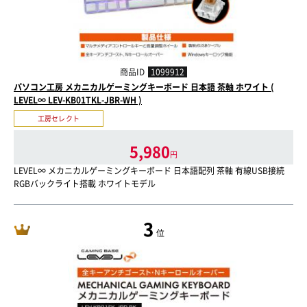
商品ID
1099912
パソコン工房 メカニカルゲーミングキーボード 日本語 茶軸 ホワイト (
LEVEL∞ LEV-KB01TKL-JBR-WH )
工房セレクト
5,980
円
LEVEL∞ メカニカルゲーミングキーボード 日本語配列 茶軸 有線USB接続
RGBバックライト搭載 ホワイトモデル
3
位