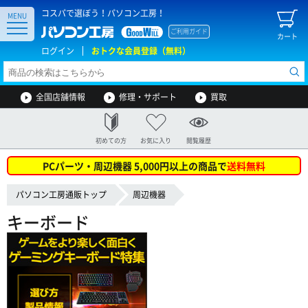
コスパで選ぼう！パソコン工房！
MENU
ご利用ガイド
カート
ログイン
おトクな会員登録（無料）
全国店舗情報
修理・サポート
買取
初めての方
お気に入り
閲覧履歴
PCパーツ・周辺機器 5,000円以上の商品で
送料無料
パソコン工房通販トップ
周辺機器
キーボード