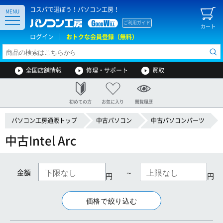
コスパで選ぼう！パソコン工房！
MENU
ご利用ガイド
カート
ログイン
おトクな会員登録（無料）
全国店舗情報
修理・サポート
買取
初めての方
お気に入り
閲覧履歴
パソコン工房通販トップ
中古パソコン
中古パソコンパーツ
中古Intel Arc
金額
～
円
円