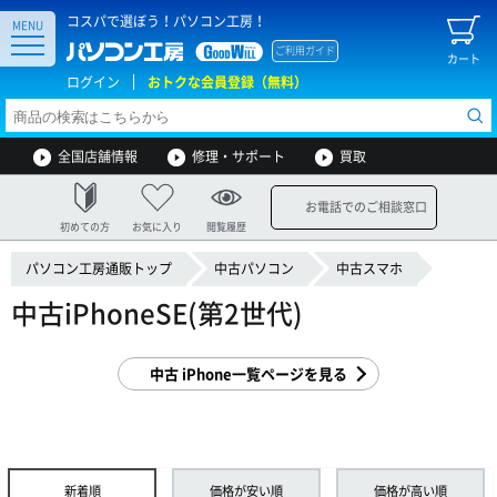
コスパで選ぼう！パソコン工房！
MENU
ご利用ガイド
カート
ログイン
おトクな会員登録（無料）
全国店舗情報
修理・サポート
買取
お電話でのご相談窓口
初めての方
お気に入り
閲覧履歴
パソコン工房通販トップ
中古パソコン
中古スマホ
中古iPhoneSE(第2世代)
中古 iPhone一覧ページを見る
新着順
価格が安い順
価格が高い順