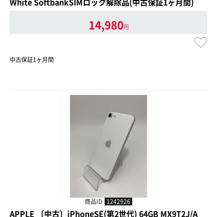
White SoftbankSIMロック解除品(中古保証1ヶ月間)
14,980
円
中古保証1ヶ月間
商品ID
1242926
APPLE 〔中古〕iPhoneSE(第2世代) 64GB MX9T2J/A