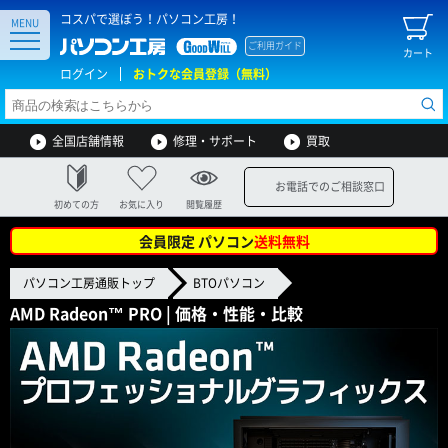
コスパで選ぼう！パソコン工房！
MENU
ご利用ガイド
カート
ログイン
おトクな会員登録（無料）
全国店舗情報
修理・サポート
買取
お電話でのご相談窓口
初めての方
お気に入り
閲覧履歴
会員限定 パソコン
送料無料
パソコン工房通販トップ
BTOパソコン
AMD Radeon™ PRO | 価格・性能・比較