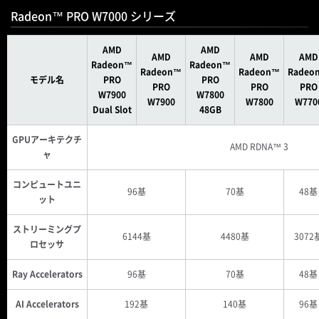
Radeon™ PRO W7000 シリーズ
AMD
AMD
AMD
AMD
AMD
Radeon™
Radeon™
Radeon™
Radeon™
Radeo
モデル名
PRO
PRO
PRO
PRO
PRO
W7900
W7800
W7900
W7800
W770
Dual Slot
48GB
GPUアーキテクチ
AMD RDNA™ 3
ャ
コンピュートユニ
96基
70基
48基
ット
ストリーミングプ
6144基
4480基
3072
ロセッサ
Ray Accelerators
96基
70基
48基
AI Accelerators
192基
140基
96基