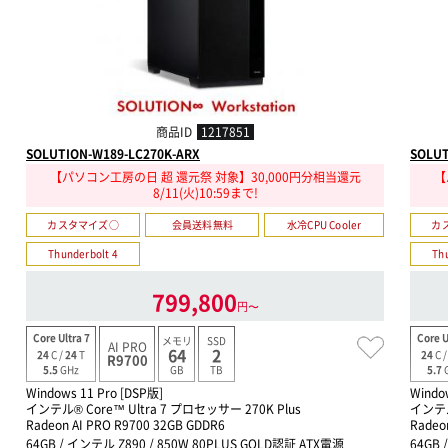
商品ID
1217851
SOLUTION-W189-LC270K-ARX
SOLUT
【パソコン工房の日 超 還元祭 対象】30,000円分相当還元
【
8/11(火)10:59まで!
カスタマイズ○
会員送料無料
水冷CPU Cooler
カ
Thunderbolt 4
Th
799,800
円〜
Core Ultra 7
Core U
メモリ
SSD
AI PRO
64
2
24
C /
24
T
24
C 
R9700
GB
TB
5.5
GHz
5.7
Windows 11 Pro [DSP版]
Windo
インテル® Core™ Ultra 7 プロセッサー 270K Plus
インテル
Radeon AI PRO R9700 32GB GDDR6
Radeo
64GB / インテル Z890 / 850W 80PLUS GOLD認証 ATX電源
64GB 