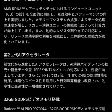
AMD RDNA™ 4 アーキテクチャにおけるコンピュートユニット
（CU）の設計を全面的に刷新し、処理効率とパフォーマンスの向
上を実現しました。メモリサブシステムの拡張によりデータ処理
の速度が増し、スカラー演算ユニットの性能強化によって計算力
が向上しています。また、動的なレジスタ割り当ての対応によ
り、リソースの効率的な利用を可能にし、全体的な処理能力が強
化されています。
第2世代AIアクセラレータ
前世代から進化したAIアクセラレータは、AI演算パイプラインの拡
充や軽量データ型（FP8やINT4など）への対応により、性能が向
上しています。さらに、FP16では2倍、INT8では4倍の処理性能を
発揮。構造化スパース性を活用した行列演算機能も改良され、効
率性と高速性が一層強化されています。
32GB GDDR6ビデオメモリ搭載
Radeon™ AI PRO R9700は、32GBのGDDR6ビデオメモリを搭載