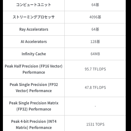
コンピュートユニット
64基
ストリーミングプロセッサ
4096基
Ray Accelerators
64基
AI Accelerators
128基
Infinity Cache
64MB
Peak Half Precision (FP16 Vector)
95.7 TFLOPS
Performance
Peak Single Precision (FP32
47.8 TFLOPS
Vector) Performance
Peak Single Precision Matrix
-
(FP32) Performance
Peak 4-bit Precision (INT4
1531 TOPS
Matrix) Performance