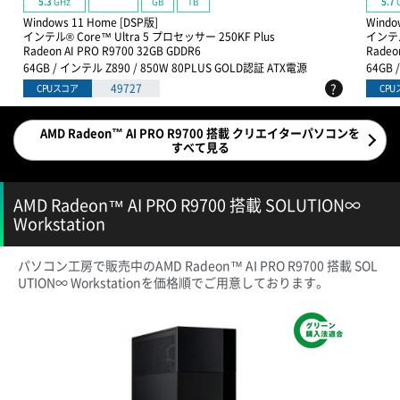
GB
TB
5.3
GHz
5.7
Windows 11 Home [DSP版]
Windo
インテル® Core™ Ultra 5 プロセッサー 250KF Plus
インテル
Radeon AI PRO R9700 32GB GDDR6
Radeo
64GB / インテル Z890 / 850W 80PLUS GOLD認証 ATX電源
64GB 
?
49727
CPUスコア
CP
AMD Radeon™ AI PRO R9700 搭載 クリエイターパソコンを
すべて見る
AMD Radeon™ AI PRO R9700 搭載 SOLUTION∞
Workstation
パソコン工房で販売中のAMD Radeon™ AI PRO R9700 搭載 SOL
UTION∞ Workstationを価格順でご用意しております。