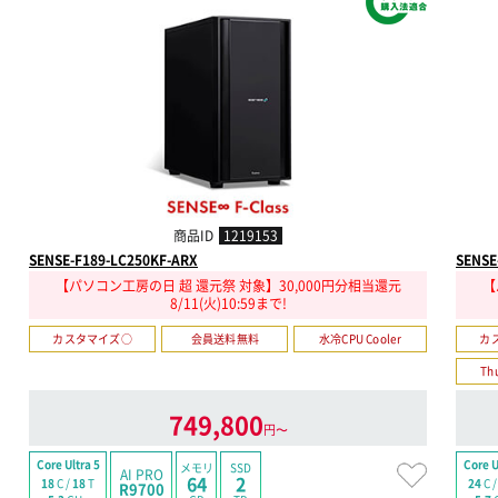
商品ID
1219153
SENSE-F189-LC250KF-ARX
SENSE
【パソコン工房の日 超 還元祭 対象】30,000円分相当還元
【
8/11(火)10:59まで!
カスタマイズ○
会員送料無料
水冷CPU Cooler
カ
Th
749,800
円〜
Core Ultra 5
Core U
メモリ
SSD
AI PRO
64
2
18
C /
18
T
24
C 
R9700