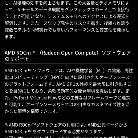
し、AI処理の効率を向上させます。この大容量ビデオメモリによ
って、AIモデルのデータ展開をグラフィックスカード上で直接行
うことが可能となり、システムメモリへのアクセスによる遅延を
解消します。また、スワップ発生のリスクを抑え、複雑な推論や
複数モデルの同時実行でも高いパフォーマンスと安定性を発揮し
ます。
AMD ROCm™ （Radeon Open Compute）ソフトウェア
のサポート
AMD ROCm™ ソフトウェアは、AIや機械学習（ML）の開発、高性
能コンピューティング（HPC）向けに設計されたオープンソース
のプラットフォームです。AMD GPUの性能を最大限に引き出すこ
とを目的にしており、柔軟で効率的な開発環境を提供します。ま
た、PyTorchやTensorFlowなどの主要なAIフレームワークと連携
も可能で、オープンソースならではの自由なカスタマイズ性を活
かした環境を構築できます。
※AMD ROCm™ソフトウェアの利用には、AMD公式ページから
AMD ROCm™ をダウンロードする必要があります。
※現在はLinux OSに対応しており、Windows OSへの対応も間も