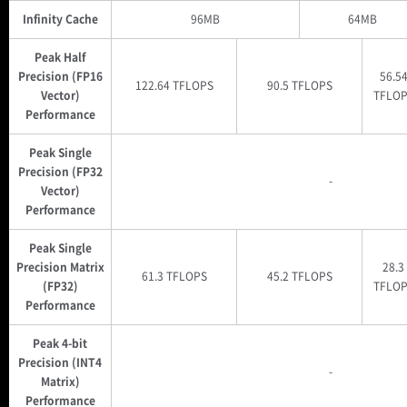
Infinity Cache
96MB
64MB
Peak Half
Precision (FP16
56.5
122.64 TFLOPS
90.5 TFLOPS
Vector)
TFLOP
Performance
Peak Single
Precision (FP32
-
Vector)
Performance
Peak Single
Precision Matrix
28.3
61.3 TFLOPS
45.2 TFLOPS
(FP32)
TFLOP
Performance
Peak 4-bit
Precision (INT4
-
Matrix)
Performance