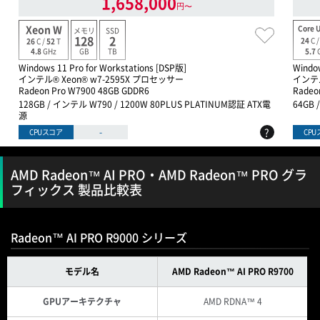
1,658,000
円〜
Xeon W
Core U
メモリ
SSD
128
2
24
C 
26
C /
52
T
GB
TB
5.7
4.8
GHz
Windows 11 Pro for Workstations [DSP版]
Windo
インテル® Xeon® w7-2595X プロセッサー
インテル
Radeon Pro W7900 48GB GDDR6
Radeo
128GB / インテル W790 / 1200W 80PLUS PLATINUM認証 ATX電
64GB 
源
?
-
CPUスコア
CP
AMD Radeon™ AI PRO・AMD Radeon™ PRO グラ
フィックス 製品比較表
Radeon™ AI PRO R9000 シリーズ
モデル名
AMD Radeon™ AI PRO R9700
GPUアーキテクチャ
AMD RDNA™ 4