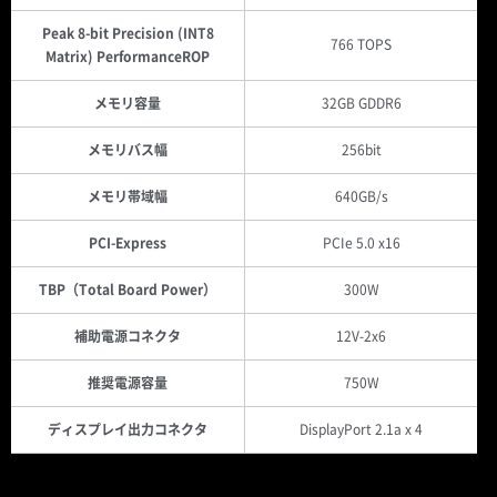
Peak 8-bit Precision (INT8
766 TOPS
Matrix) PerformanceROP
メモリ容量
32GB GDDR6
メモリバス幅
256bit
メモリ帯域幅
640GB/s
PCI-Express
PCIe 5.0 x16
TBP（Total Board Power）
300W
補助電源コネクタ
12V-2x6
推奨電源容量
750W
ディスプレイ出力コネクタ
DisplayPort 2.1a x 4