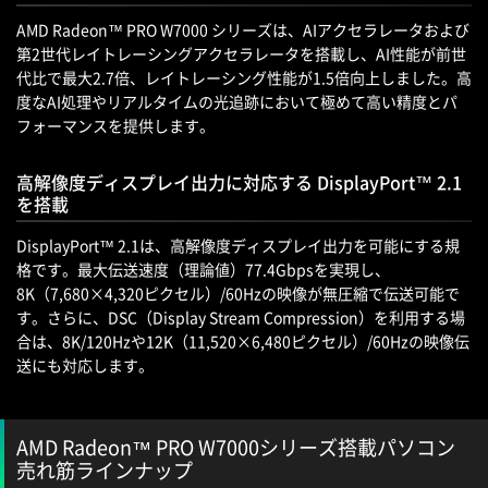
AMD Radeon™ PRO W7000 シリーズは、AIアクセラレータおよび
第2世代レイトレーシングアクセラレータを搭載し、AI性能が前世
代比で最大2.7倍、レイトレーシング性能が1.5倍向上しました。高
度なAI処理やリアルタイムの光追跡において極めて高い精度とパ
フォーマンスを提供します。
高解像度ディスプレイ出力に対応する DisplayPort™ 2.1
を搭載
DisplayPort™ 2.1は、高解像度ディスプレイ出力を可能にする規
格です。最大伝送速度（理論値）77.4Gbpsを実現し、
8K（7,680×4,320ピクセル）/60Hzの映像が無圧縮で伝送可能で
す。さらに、DSC（Display Stream Compression）を利用する場
合は、8K/120Hzや12K（11,520×6,480ピクセル）/60Hzの映像伝
送にも対応します。
AMD Radeon™ PRO W7000シリーズ搭載パソコン
売れ筋ラインナップ