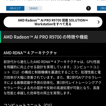
?
58460
CPUスコア
CP
AMD Radeon™ AI PRO R9700 搭載 SOLUTION∞
Workstationをすべて見る
AMD Radeon™ AI PRO R9700 の特徴や機能
AMD RDNA™ 4 アーキテクチャ
前世代から進化したAMD RDNA™ 4 アーキテクチャは、GPU性能
を飛躍的に向上させる設計を実現しています。コンピュートユニ
ット（CU）の構成と制御機構を最適化することで、処理性能と電
力効率が大幅に改善されています。また、第2世代AIアクセラレー
タによる画像認識や予測の効率化、第3世代レイトレーシングアク
セラレータによる光の屈折や反射の高速処理が可能となり、高度
な性能と卓越した効率性の両立を実現します。
コンピュートユニット（CU）