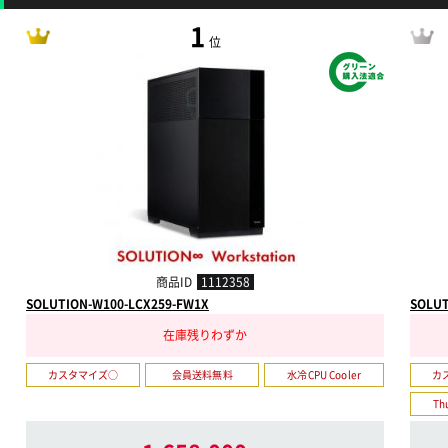
1
位
商品ID
1112358
SOLUTION-W100-LCX259-FW1X
SOLUT
在庫残りわずか
カスタマイズ○
会員送料無料
水冷CPU Cooler
カ
Th