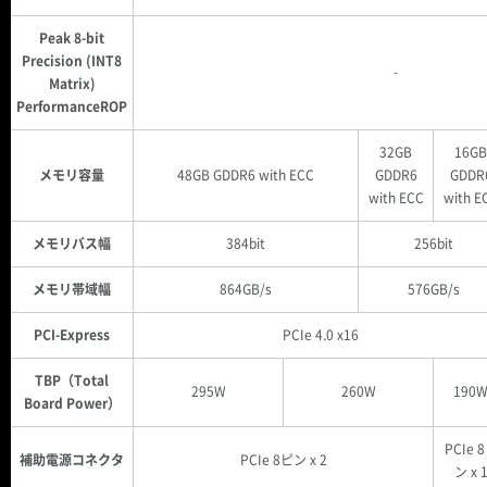
Peak 8-bit
Precision (INT8
-
Matrix)
PerformanceROP
32GB
16GB
メモリ容量
48GB GDDR6 with ECC
GDDR6
GDDR
with ECC
with E
メモリバス幅
384bit
256bit
メモリ帯域幅
864GB/s
576GB/s
PCI-Express
PCIe 4.0 x16
TBP（Total
295W
260W
190
Board Power）
PCIe 
補助電源コネクタ
PCIe 8ピン x 2
ン x 