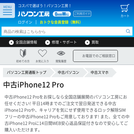
コスパで選ぼう！パソコン工房！
MENU
ご利用ガイド
カート
ログイン
おトクな会員登録（無料）
全国店舗情報
修理・サポート
買取
お電話でのご相談窓口
初めての方
お気に入り
閲覧履歴
パソコン工房通販トップ
中古パソコン
中古スマホ
中古iPhone12 Pro
中古iPhone12 Proをお探しなら全国店舗展開のパソコン工房にお
任せください! 平日14時までのご注文で翌日発送できる中古
iPhone12 Proや、キャリアを気にせず使用できるロック解除SIM
フリーの中古iPhone12 Proもご用意しております! また、全ての中
古iPhone12 Proに14日間WEB安心返品保証付きなので安心してご
購入いただけます。