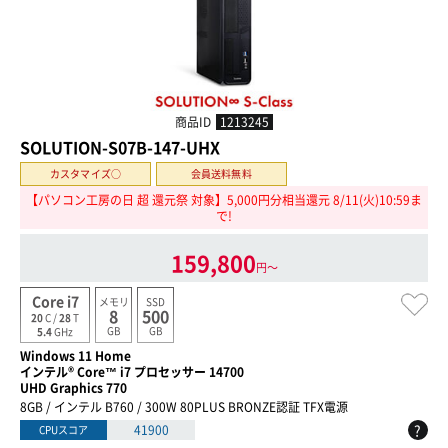
商品ID
1213245
SOLUTION-S07B-147-UHX
カスタマイズ○
会員送料無料
【パソコン工房の日 超 還元祭 対象】5,000円分相当還元 8/11(火)10:59ま
で!
159,800
円〜
Core i7
メモリ
SSD
8
500
20
C /
28
T
GB
GB
5.4
GHz
Windows 11 Home
インテル® Core™ i7 プロセッサー 14700
UHD Graphics 770
8GB / インテル B760 / 300W 80PLUS BRONZE認証 TFX電源
?
41900
CPUスコア