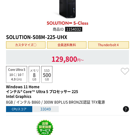
商品ID
1154032
SOLUTION-S08M-225-UHX
カスタマイズ○
会員送料無料
Thunderbolt 4
129,800
円〜
Core Ultra 5
メモリ
SSD
8
500
10
C /
10
T
GB
GB
4.9
GHz
Windows 11 Home
インテル® Core™ Ultra 5 プロセッサー 225
Intel Graphics
8GB / インテル B860 / 300W 80PLUS BRONZE認証 TFX電源
?
33049
CPUスコア