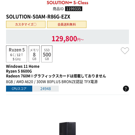
商品ID
1199335
SOLUTION-S0AM-R86G-EZX
カスタマイズ○
会員送料無料
129,800
円〜
Ryzen 5
メモリ
SSD
8
500
6
C /
12
T
GB
GB
5
GHz
Windows 11 Home
Ryzen 5 8600G
Radeon 760M※グラフィックスカードは搭載しておりません
8GB / AMD A620 / 300W 80PLUS BRONZE認証 TFX電源
?
24948
CPUスコア