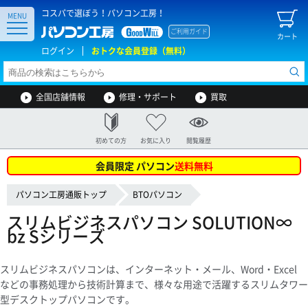
コスパで選ぼう！パソコン工房！
MENU
ご利用ガイド
カート
ログイン
おトクな会員登録（無料）
全国店舗情報
修理・サポート
買取
初めての方
お気に入り
閲覧履歴
会員限定 パソコン
送料無料
パソコン工房通販トップ
BTOパソコン
スリムビジネスパソコン SOLUTION∞
bz Sシリーズ
スリムビジネスパソコンは、インターネット・メール、Word・Excel
などの事務処理から技術計算まで、様々な用途で活躍するスリムタワー
型デスクトップパソコンです。