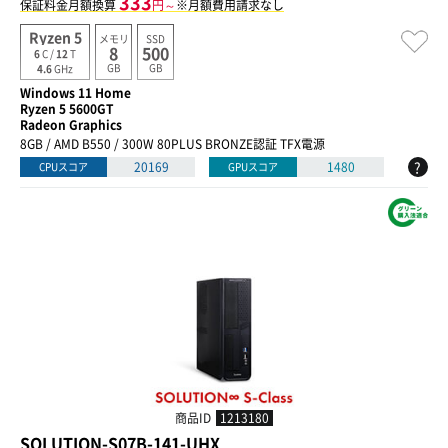
333
保証料金月額換算
円～
※月額費用請求なし
Ryzen 5
メモリ
SSD
8
500
6
C /
12
T
GB
GB
4.6
GHz
Windows 11 Home
Ryzen 5 5600GT
Radeon Graphics
8GB / AMD B550 / 300W 80PLUS BRONZE認証 TFX電源
?
20169
1480
CPUスコア
GPUスコア
商品ID
1213180
SOLUTION-S07B-141-UHX