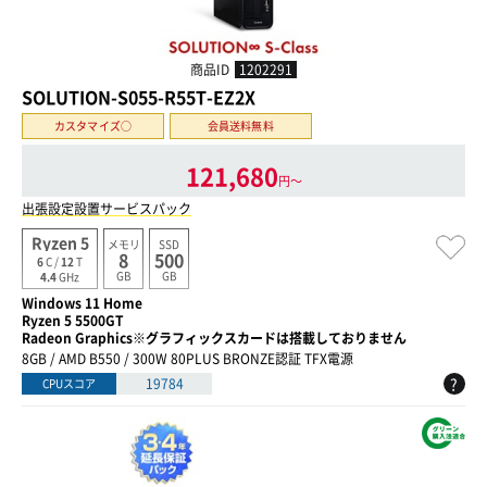
商品ID
1202291
SOLUTION-S055-R55T-EZ2X
カスタマイズ○
会員送料無料
121,680
円〜
出張設定設置サービスパック
Ryzen 5
メモリ
SSD
8
500
6
C /
12
T
GB
GB
4.4
GHz
Windows 11 Home
Ryzen 5 5500GT
Radeon Graphics※グラフィックスカードは搭載しておりません
8GB / AMD B550 / 300W 80PLUS BRONZE認証 TFX電源
?
19784
CPUスコア