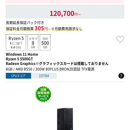
120,700
円〜
長期延長保証パック付き
305
保証料金月額換算
円～
※月額費用請求なし
Ryzen 5
メモリ
SSD
8
500
6
C /
12
T
GB
GB
4.4
GHz
Windows 11 Home
Ryzen 5 5500GT
Radeon Graphics※グラフィックスカードは搭載しておりません
8GB / AMD B550 / 300W 80PLUS BRONZE認証 TFX電源
?
19784
CPUスコア