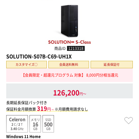
商品ID
1213318
SOLUTION-S07B-C69-UH1X
カスタマイズ○
会員送料無料
延長保証付
【会員限定・超還元プログラム 対象】 8,000円分相当還元
126,200
円〜
長期延長保証パック付き
319
保証料金月額換算
円～
※月額費用請求なし
Celeron
メモリ
SSD
16
500
2
C /
2
T
GB
GB
3.40
GHz
Windows 11 Home