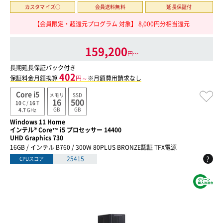
カスタマイズ○
会員送料無料
延長保証付
【会員限定・超還元プログラム 対象】 8,000円分相当還元
159,200
円〜
長期延長保証パック付き
402
保証料金月額換算
円～
※月額費用請求なし
Core i5
メモリ
SSD
16
500
10
C /
16
T
GB
GB
4.7
GHz
Windows 11 Home
インテル® Core™ i5 プロセッサー 14400
UHD Graphics 730
16GB / インテル B760 / 300W 80PLUS BRONZE認証 TFX電源
?
25415
CPUスコア