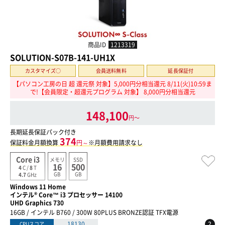
商品ID
1213319
SOLUTION-S07B-141-UH1X
カスタマイズ○
会員送料無料
延長保証付
【パソコン工房の日 超 還元祭 対象】5,000円分相当還元 8/11(火)10:59ま
で!【会員限定・超還元プログラム 対象】 8,000円分相当還元
148,100
円〜
長期延長保証パック付き
374
保証料金月額換算
円～
※月額費用請求なし
Core i3
メモリ
SSD
16
500
4
C /
8
T
GB
GB
4.7
GHz
Windows 11 Home
インテル® Core™ i3 プロセッサー 14100
UHD Graphics 730
16GB / インテル B760 / 300W 80PLUS BRONZE認証 TFX電源
?
18130
CPUスコア