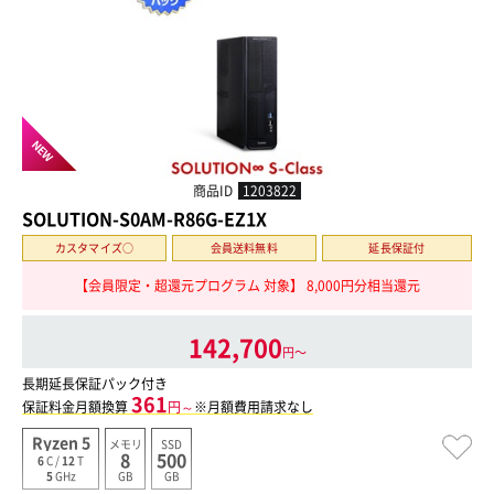
NEW
商品ID
1203822
SOLUTION-S0AM-R86G-EZ1X
カスタマイズ○
会員送料無料
延長保証付
【会員限定・超還元プログラム 対象】 8,000円分相当還元
142,700
円〜
長期延長保証パック付き
361
保証料金月額換算
円～
※月額費用請求なし
Ryzen 5
メモリ
SSD
8
500
6
C /
12
T
GB
GB
5
GHz