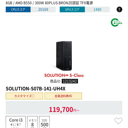
8GB / AMD B550 / 300W 80PLUS BRONZE認証 TFX電源
?
20169
1480
CPUスコア
GPUスコア
商品ID
1213242
SOLUTION-S07B-141-UH4X
カスタマイズ○
会員送料無料
119,700
円〜
Core i3
メモリ
SSD
8
500
4
C /
8
T