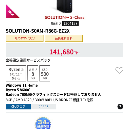
NEW
商品ID
1204127
SOLUTION-S0AM-R86G-EZ2X
カスタマイズ○
会員送料無料
141,680
円〜
出張設定設置サービスパック
Ryzen 5
メモリ
SSD
8
500
6
C /
12
T
GB
GB
5
GHz
Windows 11 Home
Ryzen 5 8600G
Radeon 760M※グラフィックスカードは搭載しておりません
8GB / AMD A620 / 300W 80PLUS BRONZE認証 TFX電源
?
24948
CPUスコア