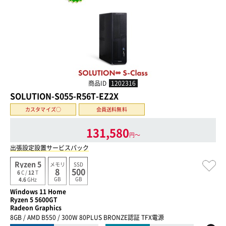
商品ID
1202316
SOLUTION-S055-R56T-EZ2X
カスタマイズ○
会員送料無料
131,580
円〜
出張設定設置サービスパック
Ryzen 5
メモリ
SSD
8
500
6
C /
12
T
GB
GB
4.6
GHz
Windows 11 Home
Ryzen 5 5600GT
Radeon Graphics
8GB / AMD B550 / 300W 80PLUS BRONZE認証 TFX電源