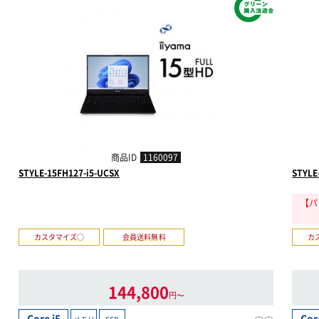
商品ID
1160097
STYLE-15FH127-i5-UCSX
STYLE
【パ
カスタマイズ○
会員送料無料
カ
144,800
円〜
Core i5
Cor