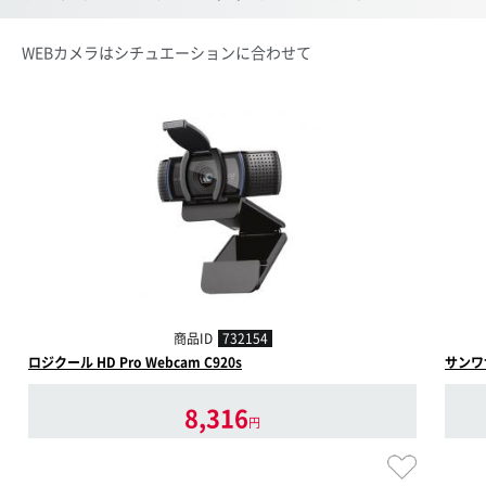
WEBカメラはシチュエーションに合わせて
商品ID
732154
ロジクール HD Pro Webcam C920s
サンワサ
8,316
円