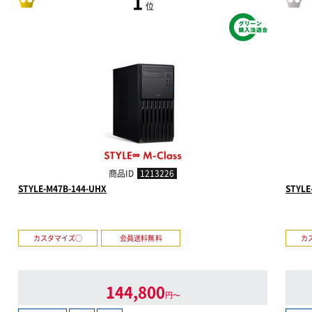
1
位
商品ID
1213226
STYLE-M47B-144-UHX
STYLE
カスタマイズ○
会員送料無料
カ
144,800
円〜