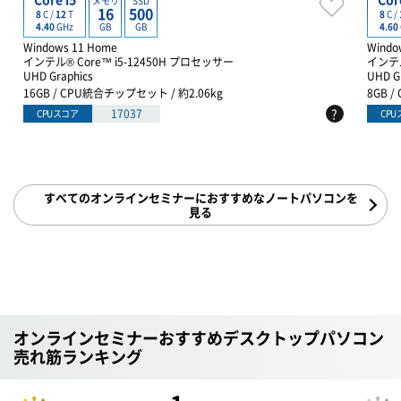
メモリ
SSD
16
500
8
C /
12
T
8
C /
GB
GB
4.40
GHz
4.60
Windows 11 Home
Windo
インテル® Core™ i5-12450H プロセッサー
インテル
UHD Graphics
UHD G
16GB / CPU統合チップセット / 約2.06kg
8GB 
?
17037
CPUスコア
CP
すべてのオンラインセミナーにおすすめなノートパソコンを
見る
オンラインセミナーおすすめデスクトップパソコン
売れ筋ランキング