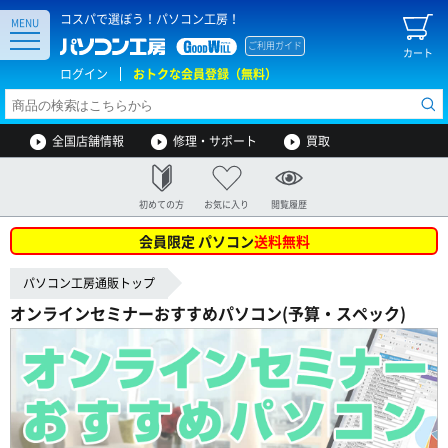
コスパで選ぼう！パソコン工房！
MENU
ご利用ガイド
カート
ログイン
おトクな会員登録（無料）
全国店舗情報
修理・サポート
買取
初めての方
お気に入り
閲覧履歴
会員限定 パソコン
送料無料
パソコン工房通販トップ
オンラインセミナーおすすめパソコン(予算・スペック)