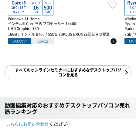
Core i5
Ryz
メモリ
SSD
16
500
10
C /
16
T
4
C 
GB
GB
4.7
GHz
4.2
Windows 11 Home
Windo
インテル® Core™ i5 プロセッサー 14400
Ryzen
UHD Graphics 730
Radeon
16GB / インテル B760 / 550W 80PLUS BRONZE認証 ATX電源
8GB /
?
25415
CPUスコア
CP
すべてのオンラインセミナーにおすすめなデスクトップパソ
コンを見る
動画編集対応のおすすめデスクトップパソコン売れ
筋ランキング
ください
こちらにお問い合わせ