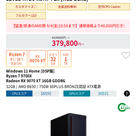
カスタマイズ○
会員送料無料
空冷CPU Cooler
フルカラーLED
【猛進!怒涛のAMD祭 9/4(金)10:59まで】通常価格より40,000円引き!
419800円
→
379,800
円〜
Ryzen 7
メモリ
SSD
RX
32
1
8
C /
16
T
9070 XT
GB
TB
5.5
GHz
Windows 11 Home [DSP版]
Ryzen 7 9700X
Radeon RX 9070 XT 16GB GDDR6
32GB / AMD B650 / 750W 80PLUS BRONZE認証 ATX電源
?
38595
30031
CPUスコア
GPUスコア