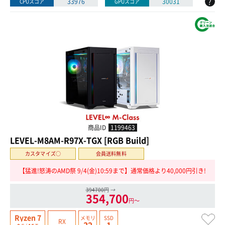
?
33976
30031
CPUスコア
GPUスコア
商品ID
1199463
LEVEL-M8AM-R97X-TGX [RGB Build]
カスタマイズ○
会員送料無料
【猛進!怒涛のAMD祭 9/4(金)10:59まで】通常価格より40,000円引き!
394700円
→
354,700
円〜
Ryzen 7
メモリ
SSD
RX