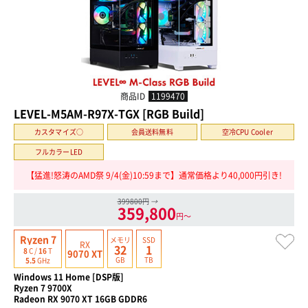
商品ID
1199470
LEVEL-M5AM-R97X-TGX [RGB Build]
カスタマイズ○
会員送料無料
空冷CPU Cooler
フルカラーLED
【猛進!怒涛のAMD祭 9/4(金)10:59まで】通常価格より40,000円引き!
399800円
→
359,800
円〜
Ryzen 7
メモリ
SSD
RX
32
1
8
C /
16
T
9070 XT
GB
TB
5.5
GHz
Windows 11 Home [DSP版]
Ryzen 7 9700X
Radeon RX 9070 XT 16GB GDDR6