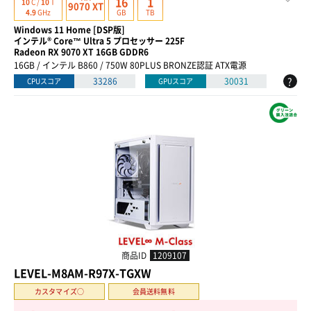
16
1
10
C /
10
T
9070 XT
GB
TB
4.9
GHz
Windows 11 Home [DSP版]
インテル® Core™ Ultra 5 プロセッサー 225F
Radeon RX 9070 XT 16GB GDDR6
16GB / インテル B860 / 750W 80PLUS BRONZE認証 ATX電源
?
33286
30031
CPUスコア
GPUスコア
商品ID
1209107
LEVEL-M8AM-R97X-TGXW
カスタマイズ○
会員送料無料