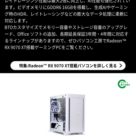
レイトレーシング性能は最大2倍に向上し、AI性能も強化されてい
ます。ビデオメモリにGDDR6 16GBを搭載し、生成AIやゲーミン
グ時のHDR、レイトレーシングなどの膨大なデータ処理に柔軟に
対応します。
BTOカスタマイズでメモリー容量やストレージ容量のアップグレ
ード、Office ソフトの追加、長期延長保証3年間・4年間に対応す
るラインナップがありますので、ぜひパソコン工房でRadeon™
RX 9070 XT搭載ゲーミングPCをご覧ください。
特集:Radeon™ RX 9070 XT搭載パソコンを詳しく見る