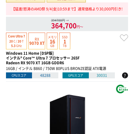
【猛進!怒涛のAMD祭 9/4(金)10:59まで】通常価格より30,000円引き!
394700円
→
364,700
円〜
Core Ultra 7
メモリ
SSD
RX
16
1
20
C /
20
T
9070 XT
GB
TB
5.3
GHz
Windows 11 Home [DSP版]
インテル® Core™ Ultra 7 プロセッサー 265F
Radeon RX 9070 XT 16GB GDDR6
16GB / インテル B860 / 750W 80PLUS BRONZE認証 ATX電源
?
48288
30031
CPUスコア
GPUスコア