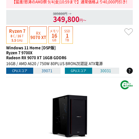
【猛進!怒涛のAMD祭 9/4(金)10:59まで】通常価格より40,000円引き!
389800円
→
349,800
円〜
Ryzen 7
メモリ
SSD
RX
16
1
8
C /
16
T
9070 XT
GB
TB
5.5
GHz
Windows 11 Home [DSP版]
Ryzen 7 9700X
Radeon RX 9070 XT 16GB GDDR6
16GB / AMD A620 / 750W 80PLUS BRONZE認証 ATX電源
?
39071
30031
CPUスコア
GPUスコア