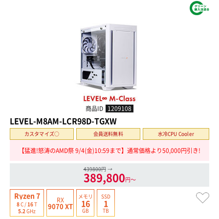
商品ID
1209108
LEVEL-M8AM-LCR98D-TGXW
カスタマイズ○
会員送料無料
水冷CPU Cooler
【猛進!怒涛のAMD祭 9/4(金)10:59まで】通常価格より50,000円引き!
439800円
→
389,800
円〜
Ryzen 7
メモリ
SSD
RX
16
1
8
C /
16
T
9070 XT
GB
TB
5.2
GHz