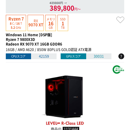
439800円
→
389,800
円〜
Ryzen 7
メモリ
SSD
RX
16
1
8
C /
16
T
9070 XT
GB
TB
5.2
GHz
Windows 11 Home [DSP版]
Ryzen 7 9800X3D
Radeon RX 9070 XT 16GB GDDR6
16GB / AMD A620 / 850W 80PLUS GOLD認証 ATX電源
?
42159
30031
CPUスコア
GPUスコア
商品ID
1131444