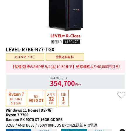
商品ID
1130420
LEVEL-R7B6-R77-TGX
カスタマイズ○
会員送料無料
【猛進!怒涛のAMD祭 9/4(金)10:59まで】通常価格より40,000円引き!
394700円
→
354,700
円〜
Ryzen 7
メモリ
SSD
RX
32
1
8
C /
16
T
9070 XT
GB
TB
5.3
GHz
Windows 11 Home [DSP版]
Ryzen 7 7700
Radeon RX 9070 XT 16GB GDDR6
32GB / AMD B650 / 750W 80PLUS BRONZE認証 ATX電源