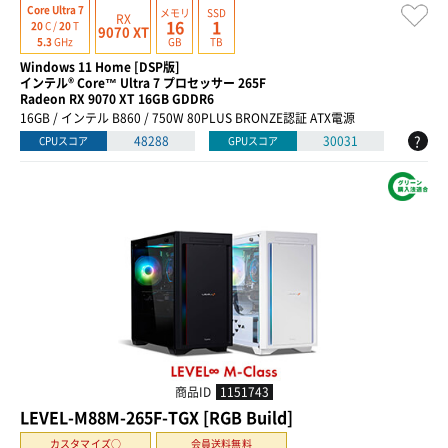
Core Ultra 7
メモリ
SSD
RX
16
1
20
C /
20
T
9070 XT
GB
TB
5.3
GHz
Windows 11 Home [DSP版]
インテル® Core™ Ultra 7 プロセッサー 265F
Radeon RX 9070 XT 16GB GDDR6
16GB / インテル B860 / 750W 80PLUS BRONZE認証 ATX電源
?
48288
30031
CPUスコア
GPUスコア
商品ID
1151743
LEVEL-M88M-265F-TGX [RGB Build]
カスタマイズ○
会員送料無料