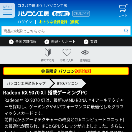
コスパで選ぼう！パソコン工房！
MENU
ご利用ガイド
カート
ログイン
おトクな会員登録（無料）
全国店舗情報
修理・サポート
買取
初めての方
お気に入り
閲覧履歴
会員限定 パソコン
送料無料
パソコン工房通販トップ
BTOパソコン
Radeon RX 9070 XT 搭載ゲーミングPC
Radeon™ RX 9070 XTは、最新のAMD RDNA™ 4 アーキテクチャ
ーを採用し、ゲーミングやAIパフォーマンスに最適化したグラフ
ィックスカードです。
前世代からアーキテクチャーの改良とCU(コンピュートユニット)
の最適化が図られ、IPCとGPUクロックが向上しました。さらに、