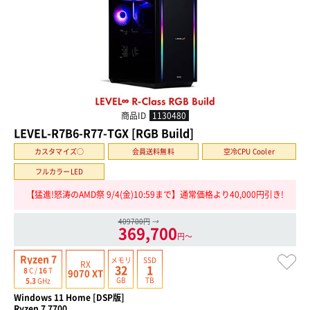
商品ID
1130480
LEVEL-R7B6-R77-TGX [RGB Build]
カスタマイズ○
会員送料無料
空冷CPU Cooler
フルカラーLED
【猛進!怒涛のAMD祭 9/4(金)10:59まで】通常価格より40,000円引き!
409700円
→
369,700
円〜
Ryzen 7
メモリ
SSD
RX
32
1
8
C /
16
T
9070 XT
GB
TB
5.3
GHz
Windows 11 Home [DSP版]
Ryzen 7 7700