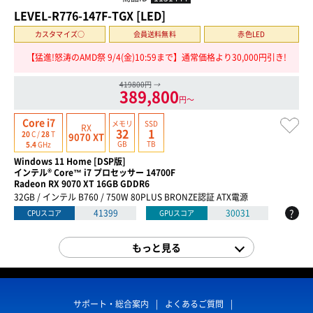
LEVEL-R776-147F-TGX [LED]
カスタマイズ○
会員送料無料
赤色LED
【猛進!怒涛のAMD祭 9/4(金)10:59まで】通常価格より30,000円引き!
419800円
→
389,800
円〜
Core i7
メモリ
SSD
RX
32
1
20
C /
28
T
9070 XT
GB
TB
5.4
GHz
Windows 11 Home [DSP版]
インテル® Core™ i7 プロセッサー 14700F
Radeon RX 9070 XT 16GB GDDR6
32GB / インテル B760 / 750W 80PLUS BRONZE認証 ATX電源
?
41399
30031
CPUスコア
GPUスコア
もっと見る
サポート・総合案内
よくあるご質問