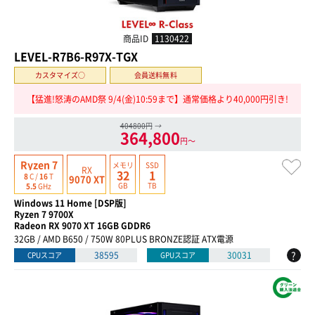
商品ID
1130422
LEVEL-R7B6-R97X-TGX
カスタマイズ○
会員送料無料
【猛進!怒涛のAMD祭 9/4(金)10:59まで】通常価格より40,000円引き!
404800円
→
364,800
円〜
Ryzen 7
メモリ
SSD
RX
32
1
8
C /
16
T
9070 XT
GB
TB
5.5
GHz
Windows 11 Home [DSP版]
Ryzen 7 9700X
Radeon RX 9070 XT 16GB GDDR6
32GB / AMD B650 / 750W 80PLUS BRONZE認証 ATX電源
?
38595
30031
CPUスコア
GPUスコア