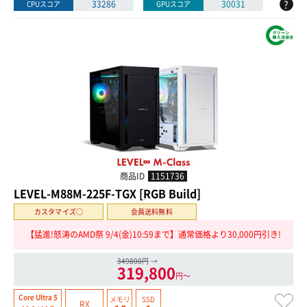
?
33286
30031
CPUスコア
GPUスコア
商品ID
1151736
LEVEL-M88M-225F-TGX [RGB Build]
カスタマイズ○
会員送料無料
【猛進!怒涛のAMD祭 9/4(金)10:59まで】通常価格より30,000円引き!
349800円
→
319,800
円〜
Core Ultra 5
メモリ
SSD
RX