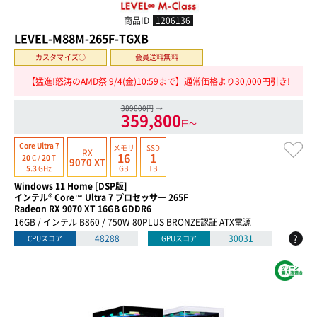
商品ID
1206136
LEVEL-M88M-265F-TGXB
カスタマイズ○
会員送料無料
【猛進!怒涛のAMD祭 9/4(金)10:59まで】通常価格より30,000円引き!
389800円
→
359,800
円〜
Core Ultra 7
メモリ
SSD
RX
16
1
20
C /
20
T
9070 XT
GB
TB
5.3
GHz
Windows 11 Home [DSP版]
インテル® Core™ Ultra 7 プロセッサー 265F
Radeon RX 9070 XT 16GB GDDR6
16GB / インテル B860 / 750W 80PLUS BRONZE認証 ATX電源
?
48288
30031
CPUスコア
GPUスコア