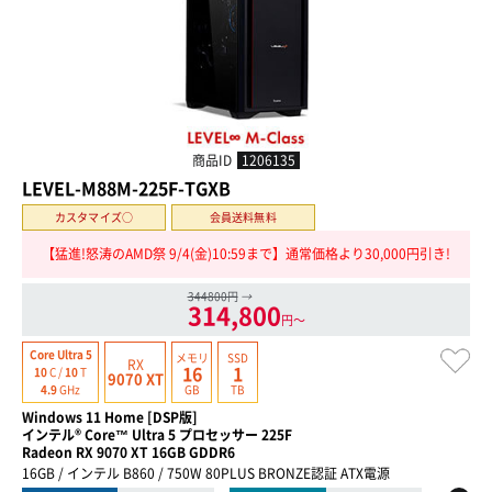
商品ID
1206135
LEVEL-M88M-225F-TGXB
カスタマイズ○
会員送料無料
【猛進!怒涛のAMD祭 9/4(金)10:59まで】通常価格より30,000円引き!
344800円
→
314,800
円〜
Core Ultra 5
メモリ
SSD
RX
16
1
10
C /
10
T
9070 XT
GB
TB
4.9
GHz
Windows 11 Home [DSP版]
インテル® Core™ Ultra 5 プロセッサー 225F
Radeon RX 9070 XT 16GB GDDR6
16GB / インテル B860 / 750W 80PLUS BRONZE認証 ATX電源