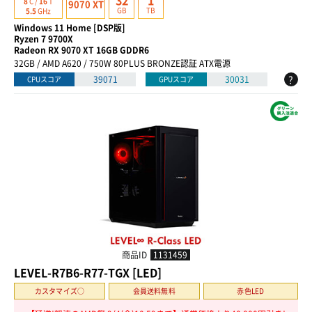
32
1
8
C /
16
T
9070 XT
GB
TB
5.5
GHz
Windows 11 Home [DSP版]
Ryzen 7 9700X
Radeon RX 9070 XT 16GB GDDR6
32GB / AMD A620 / 750W 80PLUS BRONZE認証 ATX電源
?
39071
30031
CPUスコア
GPUスコア
商品ID
1131459
LEVEL-R7B6-R77-TGX [LED]
カスタマイズ○
会員送料無料
赤色LED