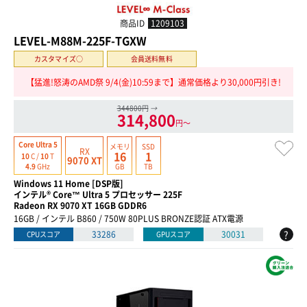
商品ID
1209103
LEVEL-M88M-225F-TGXW
カスタマイズ○
会員送料無料
【猛進!怒涛のAMD祭 9/4(金)10:59まで】通常価格より30,000円引き!
344800円
→
314,800
円〜
Core Ultra 5
メモリ
SSD
RX
16
1
10
C /
10
T
9070 XT
GB
TB
4.9
GHz
Windows 11 Home [DSP版]
インテル® Core™ Ultra 5 プロセッサー 225F
Radeon RX 9070 XT 16GB GDDR6
16GB / インテル B860 / 750W 80PLUS BRONZE認証 ATX電源
?
33286
30031
CPUスコア
GPUスコア