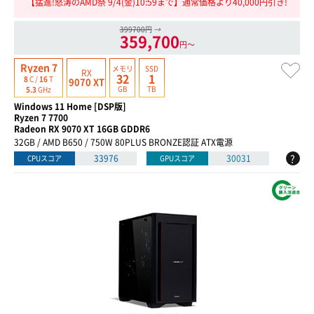
【猛進!怒涛のAMD祭 9/4(金)10:59まで】通常価格より40,000円引き!
399700円
→
359,700
円〜
Ryzen 7
メモリ
SSD
RX
32
1
8
C /
16
T
9070 XT
GB
TB
5.3
GHz
Windows 11 Home [DSP版]
Ryzen 7 7700
Radeon RX 9070 XT 16GB GDDR6
32GB / AMD B650 / 750W 80PLUS BRONZE認証 ATX電源
?
33976
30031
CPUスコア
GPUスコア