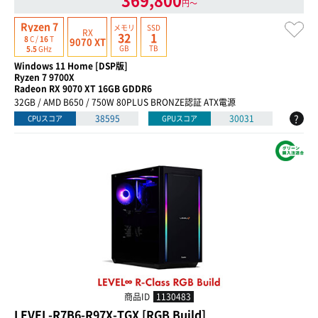
円〜
Ryzen 7
メモリ
SSD
RX
32
1
8
C /
16
T
9070 XT
GB
TB
5.5
GHz
Windows 11 Home [DSP版]
Ryzen 7 9700X
Radeon RX 9070 XT 16GB GDDR6
32GB / AMD B650 / 750W 80PLUS BRONZE認証 ATX電源
?
38595
30031
CPUスコア
GPUスコア
商品ID
1130483
LEVEL-R7B6-R97X-TGX [RGB Build]