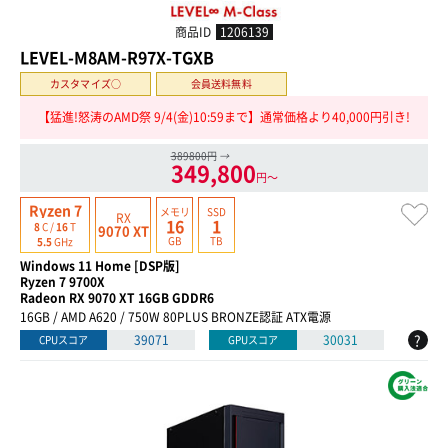
商品ID
1206139
LEVEL-M8AM-R97X-TGXB
カスタマイズ○
会員送料無料
【猛進!怒涛のAMD祭 9/4(金)10:59まで】通常価格より40,000円引き!
389800円
→
349,800
円〜
Ryzen 7
メモリ
SSD
RX
16
1
8
C /
16
T
9070 XT
GB
TB
5.5
GHz
Windows 11 Home [DSP版]
Ryzen 7 9700X
Radeon RX 9070 XT 16GB GDDR6
16GB / AMD A620 / 750W 80PLUS BRONZE認証 ATX電源
?
39071
30031
CPUスコア
GPUスコア