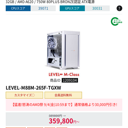
32GB / AMD A620 / 750W 80PLUS BRONZE認証 ATX電源
?
39071
30031
CPUスコア
GPUスコア
商品ID
1209104
LEVEL-M88M-265F-TGXW
カスタマイズ○
会員送料無料
【猛進!怒涛のAMD祭 9/4(金)10:59まで】通常価格より30,000円引き!
389800円
→
359,800
円〜