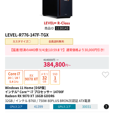
商品ID
1130143
LEVEL-R776-147F-TGX
カスタマイズ○
会員送料無料
【猛進!怒涛のAMD祭 9/4(金)10:59まで】通常価格より30,000円引き!
414800円
→
384,800
円〜
Core i7
メモリ
SSD
RX
32
1
20
C /
28
T
9070 XT
GB
TB
5.4
GHz
Windows 11 Home [DSP版]
インテル® Core™ i7 プロセッサー 14700F
Radeon RX 9070 XT 16GB GDDR6
32GB / インテル B760 / 750W 80PLUS BRONZE認証 ATX電源
?
41399
30031
CPUスコア
GPUスコア