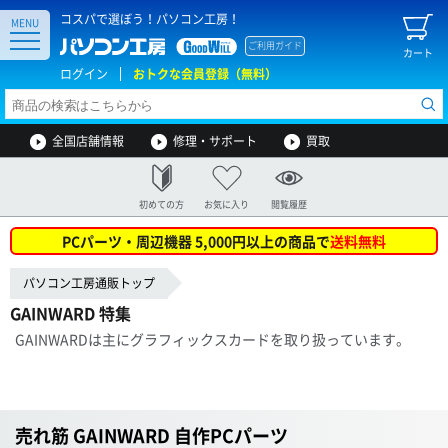
コスパで選ぼう！パソコン工房！
MENU
ご利用ガイド
カート
ログイン
おトクな会員登録（無料）
全国店舗情報
修理・サポート
買取
初めての方
お気に入り
閲覧履歴
PCパーツ・周辺機器 5,000円以上の商品で
送料無料
パソコン工房通販トップ
GAINWARD 特集
GAINWARDは主にグラフィックスカードを取り扱っています。
売れ筋 GAINWARD 自作PCパーツ