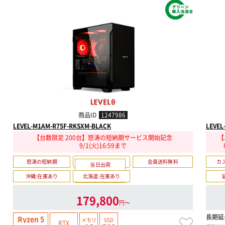
商品ID
1247986
LEVEL-M1AM-R75F-RKSXM-BLACK
LEVEL
【台数限定 200台】怒涛の短納期サービス開始記念
【
9/1(火)16:59まで
怒涛の短納期
会員送料無料
カ
当日出荷
沖縄:在庫あり
北海道:在庫あり
12時まで注文で可
179,800
円〜
長期延
Ryzen 5
メモリ
SSD
RTX