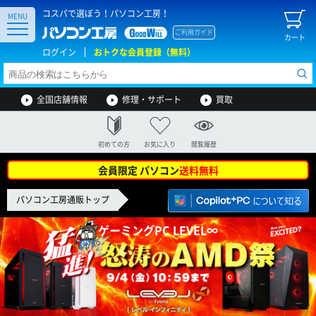
コスパで選ぼう！パソコン工房！
MENU
ご利用ガイド
カート
ログイン
おトクな会員登録（無料）
全国店舗情報
修理・サポート
買取
初めての方
お気に入り
閲覧履歴
会員限定 パソコン
送料無料
パソコン工房通販トップ
ゲーミングPC LEVEL∞