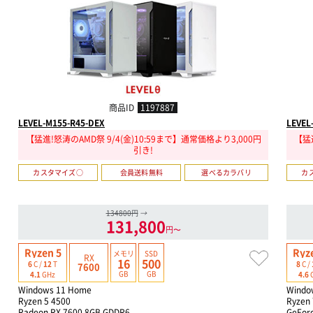
商品ID
1197887
LEVEL-M155-R45-DEX
LEVEL
【猛進!怒涛のAMD祭 9/4(金)10:59まで】通常価格より3,000円
【猛進
引き!
カスタマイズ○
会員送料無料
選べるカラバリ
カ
134800円
→
131,800
円〜
Ryzen 5
Ryz
メモリ
SSD
RX
16
500
6
C /
12
T
8
C /
7600
GB
GB
4.1
GHz
4.6
Windows 11 Home
Windo
Ryzen 5 4500
Ryzen 
Radeon RX 7600 8GB GDDR6
GeFor