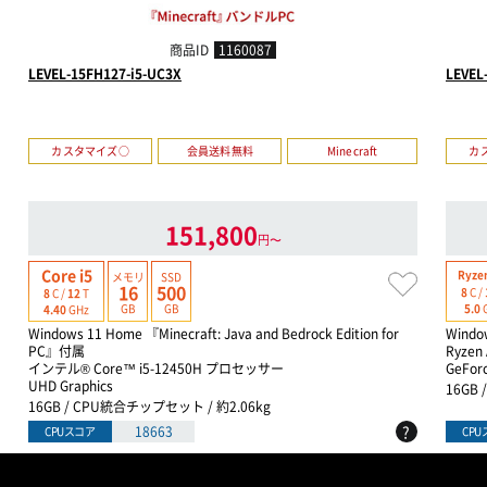
商品ID
1160087
LEVEL-15FH127-i5-UC3X
LEVEL
カスタマイズ○
会員送料無料
Minecraft
カ
151,800
円〜
Core i5
Ryzen
メモリ
SSD
16
500
8
C /
8
C /
12
T
GB
GB
5.0
4.40
GHz
Windows 11 Home 『Minecraft: Java and Bedrock Edition for
Windo
PC』付属
Ryzen 
インテル® Core™ i5-12450H プロセッサー
GeFor
UHD Graphics
16GB
16GB / CPU統合チップセット / 約2.06kg
?
18663
CPUスコア
CP