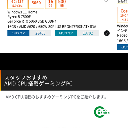
16
500
保証料
6
C /
12
T
5060
GB
GB
5.0
GHz
Cor
Windows 11 Home
10
C 
Ryzen 5 7500F
4.7
GeForce RTX 5060 8GB GDDR7
Windo
16GB / AMD A620 / 650W 80PLUS BRONZE認証 ATX電源
インテル
?
28465
13702
CPUスコア
GPUスコア
Radeo
16GB 
CP
スタッフおすすめ
AMD CPU搭載ゲーミングPC
AMD CPU搭載のおすすめゲーミングPCをご紹介します。