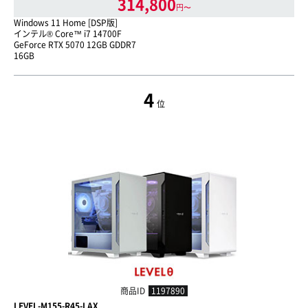
314,800
円〜
Windows 11 Home [DSP版]
インテル® Core™ i7 14700F
GeForce RTX 5070 12GB GDDR7
16GB
4
位
商品ID
1197890
LEVEL-M155-R45-LAX