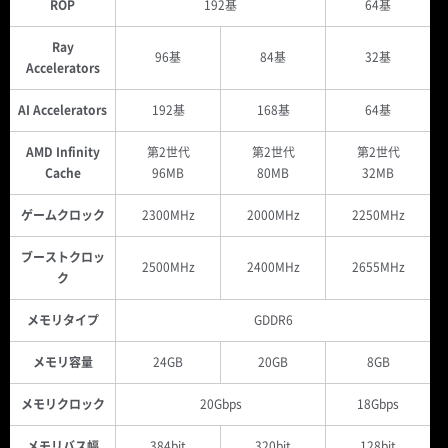
ROP
192基
64基
Ray
96基
84基
32基
Accelerators
AI Accelerators
192基
168基
64基
AMD Infinity
第2世代
第2世代
第2世代
Cache
96MB
80MB
32MB
ゲームクロック
2300MHz
2000MHz
2250MHz
ブーストクロッ
2500MHz
2400MHz
2655MHz
ク
メモリタイプ
GDDR6
メモリ容量
24GB
20GB
8GB
メモリクロック
20Gbps
18Gbps
メモリバス幅
384bit
320bit
128bit