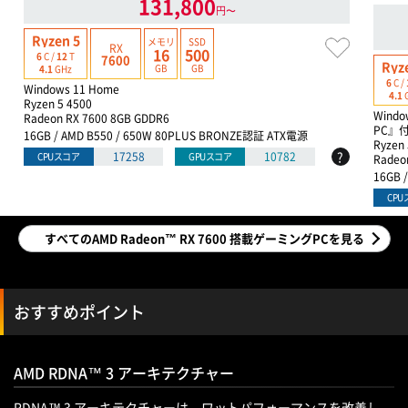
131,800
円〜
Ryzen 5
メモリ
SSD
RX
16
500
6
C /
12
T
7600
Ryz
GB
GB
4.1
GHz
6
C /
Windows 11 Home
4.1
Ryzen 5 4500
Window
Radeon RX 7600 8GB GDDR6
PC』
16GB / AMD B550 / 650W 80PLUS BRONZE認証 ATX電源
Ryzen 
?
17258
10782
CPUスコア
GPUスコア
Radeo
16GB 
CP
すべてのAMD Radeon™ RX 7600 搭載ゲーミングPCを見る
おすすめポイント
AMD RDNA™ 3 アーキテクチャー
RDNA™ 3 アーキテクチャーは、ワットパフォーマンスを改善し、