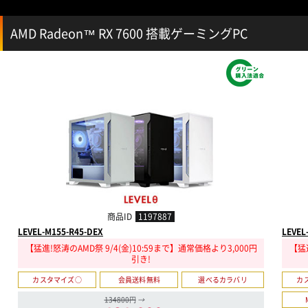
AMD Radeon™ RX 7600 搭載ゲーミングPC
商品ID
1197887
LEVEL-M155-R45-DEX
LEVEL
【猛進!怒涛のAMD祭 9/4(金)10:59まで】通常価格より3,000円
【猛進
引き!
カスタマイズ○
会員送料無料
選べるカラバリ
カ
134800円
→