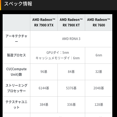
スペック情報
AMD Radeon™
AMD Radeon™
AMD Radeon™
RX 7900 XTX
RX 7900 XT
RX 7600
アーキテクチャ
AMD RDNA 3
ー
GPUダイ：5nm
製造プロセス
6nm
キャッシュメモリーダイ：6nm
CU(Compute
96基
84基
32基
Unit)数
ストリーミング
6144基
5376基
2048基
プロセッサー
テクスチャユニ
384基
336基
128基
ット