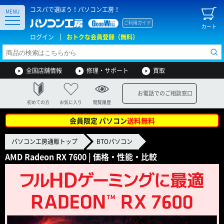
コスパで選ぼう！パソコン工房！
MENU
ご利用ガイド
カート
ログイン
おトクな会員登録（無料）
全国店舗情報
修理・サポート
買取
お電話でのご相談窓口
初めての方
お気に入り
閲覧履歴
会員限定 パソコン
送料無料
パソコン工房通販トップ
BTOパソコン
AMD Radeon RX 7600 | 価格・性能・比較