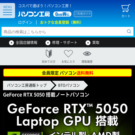
コスパで選ぼう！パソコン工房！
MENU
ご利用ガイド
カート
ログイン
おトクな会員登録（無料）
全国店舗情報
修理・サポート
買取
初めての方
お気に入り
閲覧履歴
会員限定 パソコン
送料無料
パソコン工房通販トップ
BTOパソコン
GeForce RTX 5050 搭載ノートパソコン