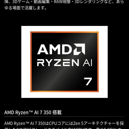
揮、3Dゲーム・動画編集・RAW現像・3Dレンダリングなど、あら
ゆる場面で活躍します。
AMD Ryzen™ AI 7 350 搭載
AMD Ryzen™ AI 7 350はCPUコアにはZen 5アーキテクチャーを採