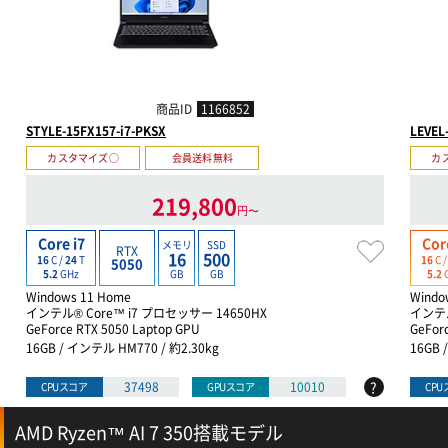
商品ID
1166852
STYLE-15FX157-i7-PKSX
LEVEL
カスタマイズ○
会員送料無料
カ
219,800
円〜
Core i7
Cor
メモリ
SSD
RTX
16
500
16
C /
24
T
16
C 
5050
GB
GB
5.2
GHz
5.2
Windows 11 Home
Windo
インテル® Core™ i7 プロセッサー 14650HX
インテル
GeForce RTX 5050 Laptop GPU
GeFor
16GB / インテル HM770 / 約2.30kg
16GB 
?
37498
10010
CPUスコア
GPUスコア
CP
AMD Ryzen™ AI 7 350搭載モデル