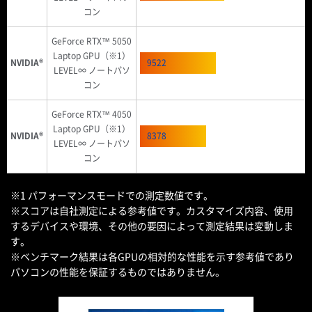
コン
GeForce RTX™ 5050
Laptop GPU（※1）
NVIDIA®
9522
LEVEL∞ ノートパソ
コン
GeForce RTX™ 4050
Laptop GPU（※1）
NVIDIA®
8378
LEVEL∞ ノートパソ
コン
※1 パフォーマンスモードでの測定数値です。
※スコアは自社測定による参考値です。カスタマイズ内容、使用
するデバイスや環境、その他の要因によって測定結果は変動しま
す。
※ベンチマーク結果は各GPUの相対的な性能を示す参考値であり
パソコンの性能を保証するものではありません。