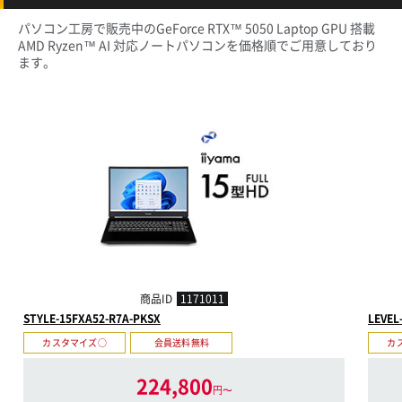
パソコン工房で販売中のGeForce RTX™ 5050 Laptop GPU 搭載
AMD Ryzen™ AI 対応ノートパソコンを価格順でご用意しており
ます。
商品ID
1171011
STYLE-15FXA52-R7A-PKSX
LEVEL
カスタマイズ○
会員送料無料
カ
224,800
円〜