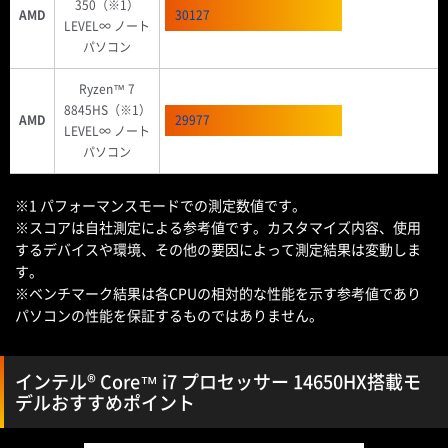
350（※1）
AMD
30127
LEVEL∞ ノート
パソコン
Ryzen™ 7
8845HS（※1）
AMD
29977
LEVEL∞ ノート
パソコン
※1 パフォーマンスモードでの測定数値です。
※スコアは自社測定による参考値です。カスタマイズ内容、使用
するデバイスや環境、その他の要因によって測定結果は変動しま
す。
※ベンチマーク結果は各CPUの相対的な性能を示す参考値であり
パソコンの性能を保証するものではありません。
インテル® Core™ i7 プロセッサー 14650HX搭載モ
デルおすすめポイント