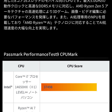
用した8コア16スレッドのモバイル向けCPUです。最大5.0GHzの
動作クロックと高速なDDR5メモリに対応し、AMD Ryzen Zen 5 ア
ーキテクチャの高速処理により3Dゲーム、画像・ビデオ編集に必
要なパフォーマンスを発揮します。また、AI処理専用のNPUを搭
載しており「AMD Ryzen™ AI」テクノロジに対応することでAI処
理速度の大幅な向上を実現します。
Passmark PerformanceTest9 CPUMark
CPU
CPU Score
Core™ i7 プロセ
ッサー
Intel®
14650HX（※1）
37498
LEVEL∞ ノート
パソコン
Ryzen™ AI 7