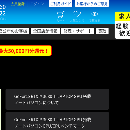
会員登録
ログイン
ご利用ガイド
お客様からのご意見
60
22
求
00 )
カート
お気に入り
閲覧履歴
経験
官公庁のお客様
全国店舗情報
修理・サポート
買取
歓
最大50,000円分還元！
GeForce RTX™ 3080 Ti LAPTOP GPU 搭載
ノートパソコンについて
GeForce RTX™ 3080 Ti LAPTOP GPU 搭載
ノートパソコンGPU/CPUベンチマーク