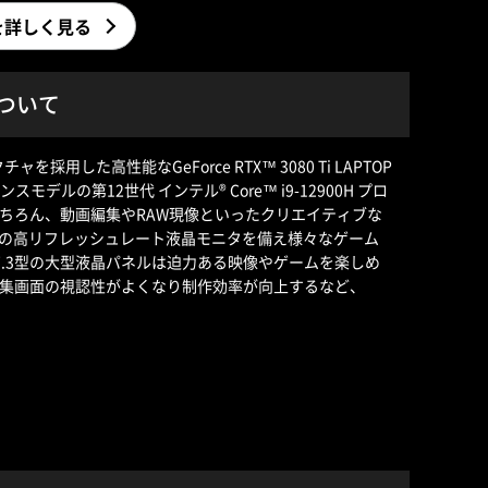
PCを詳しく見る
ンについて
採用した高性能なGeForce RTX™ 3080 Ti LAPTOP
デルの第12世代 インテル® Core™ i9-12900H プロ
ちろん、動画編集やRAW現像といったクリエイティブな
Hzの高リフレッシュレート液晶モニタを備え様々なゲーム
7.3型の大型液晶パネルは迫力ある映像やゲームを楽しめ
集画面の視認性がよくなり制作効率が向上するなど、