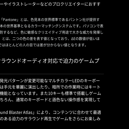
ーやイラストレーターなどのプロクリエイターにおすす
ションの「Pantone」とは、色見本の世界標準であるパントン社が提供す
本の世界基準となるカラーマッチングシステムです。パソコンで表
防するなど、色に敏感なクリエイティブ用途で大きな威力を発揮し
イー）」とは、二つの色の差を表す値となっており、ΔEの数値が低いほ
ではほとんどの人の目では差が分からない値となります。
/サラウンドオーディオ対応で迫力のゲームプ
発光パターンが変更可能なマルチカラーLEDのキーボー
は手元を華麗に演出したり、暗所での作業時にはキート
機能となっています。また10キーも標準で搭載しゲーム
ちろん、通常のキーボードと遜色ない操作感を実現して
 Blaster Atlas」により、コンテンツに合わせて最適
のある迫力のサラウンド再生でゲームをさらにお楽しみ