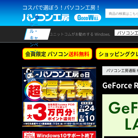
コスパで選ぼう！パソコン工房！
セー
ル・
パソコン
ユニットコムがお勧めする Windows.
キャ
ンペ
ーン
会員限定 パソコン
送料無料
ショッピングク
パソコン工房通販
GeForce