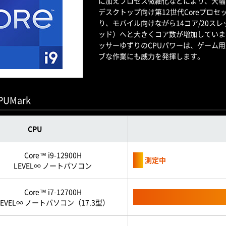
に加えプロセス微細化などにより、大幅にパ
デスクトップ向け第12世代Coreプロセッ
り、モバイル向けながら14コア/20スレッド（
ッド）へと大きくコア数が増加しています。
ッサーゆずりのCPUパワーは、ゲーム
ブな作業にも威力を発揮します。
CPUMark
CPU
Core™ i9-12900H
測定中
LEVEL∞ ノートパソコン
Core™ i7-12700H
LEVEL∞ ノートパソコン（17.3型）