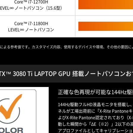
Core™ i7-12700H
LEVEL∞ ノートパソコン（15.6型）
Core™ i7-11800H
LEVEL∞ ノートパソコン
による参考値です。カスタマイズ内容、使用するデバイスや環境、その他の要因に
 RTX™ 3080 Ti LAPTOP GPU 搭載ノートパソ
正確な色再現が可能な144Hz
144Hz駆動フルHD液晶モニタを搭載
ネルが工場出荷前に「X-Rite Pant
よびX-Rite Pantone認定されており（X-Ri
動した瞬間から「ΔE（※2）」2以下の
アプロファイルとしてキャリブレーショ