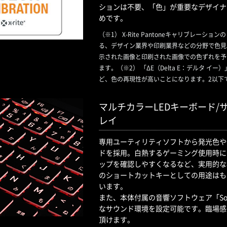
ションは不要、「色」が重要なデザイナ
めです。
（※1） X-Rite Pantoneキャリブレー
る、デザイン業界や印刷業界などの分野で色見
示された画像と印刷された画像での色ずれを予
ます。（※2） 「ΔE（Delta E：デルタ 
ど、色の再現性が高いことになります。2以下
マルチカラーLEDキーボード
レイ
専用ユーティリティソフトから発光色や
ドを採用。白熱するゲーミング使用時に
ップを確認しやすくなるなど、実用的な
のショートカットキーとしての用途はも
います。
また、本体付属の音響ソフトウェア「Sound
なサウンド環境を設定可能です。臨場感
頂けます。