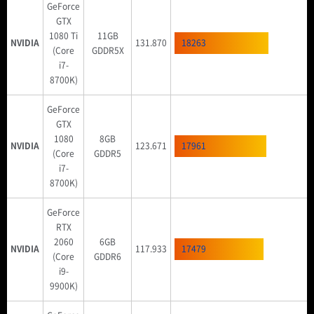
GeForce
GTX
1080 Ti
11GB
NVIDIA
131.870
18263
(Core
GDDR5X
i7-
8700K)
GeForce
GTX
1080
8GB
NVIDIA
123.671
17961
(Core
GDDR5
i7-
8700K)
GeForce
RTX
2060
6GB
NVIDIA
117.933
17479
(Core
GDDR6
i9-
9900K)