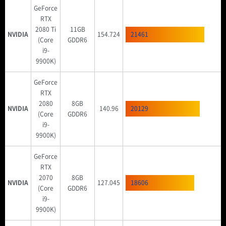
GeForce
RTX
2080 Ti
11GB
NVIDIA
154.724
21461
(Core
GDDR6
i9-
9900K)
GeForce
RTX
2080
8GB
NVIDIA
140.96
20129
(Core
GDDR6
i9-
9900K)
GeForce
RTX
2070
8GB
NVIDIA
127.045
18606
(Core
GDDR6
i9-
9900K)