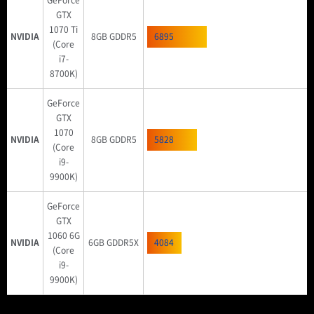
GTX
1070 Ti
NVIDIA
8GB GDDR5
6895
(Core
i7-
8700K)
GeForce
GTX
1070
NVIDIA
8GB GDDR5
5828
(Core
i9-
9900K)
GeForce
GTX
1060 6G
NVIDIA
6GB GDDR5X
4084
(Core
i9-
9900K)