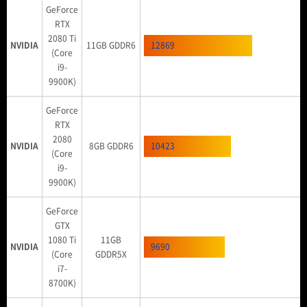
GeForce
RTX
2080 Ti
NVIDIA
11GB GDDR6
12869
(Core
i9-
9900K)
GeForce
RTX
2080
NVIDIA
8GB GDDR6
10423
(Core
i9-
9900K)
GeForce
GTX
1080 Ti
11GB
NVIDIA
9690
(Core
GDDR5X
i7-
8700K)