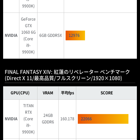
9900K)
GeForce
GTX
1060 6G
NVIDIA
6GB GDDR5X
12976
(Core
i9-
9900K)
FINAL FANTASY XIV: 紅蓮のリべレーター ベンチマーク
(Direct X 11/最高品質/フルスクリーン/1920×1080)
GPU(CPU)
VRAM
平均fps
SCORE
TITAN
RTX
24GB
NVIDIA
(Core
160.178
22066
GDDR6
i9-
9900K)