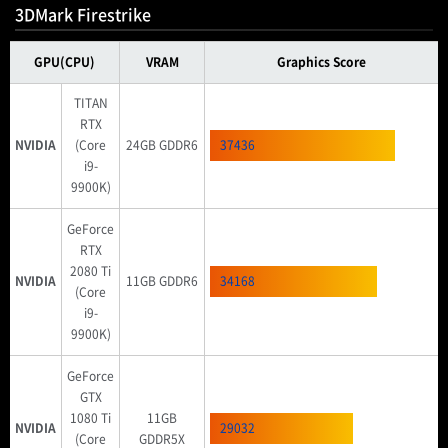
3DMark Firestrike
GPU(CPU)
VRAM
Graphics Score
TITAN
RTX
NVIDIA
(Core
24GB GDDR6
37436
i9-
9900K)
GeForce
RTX
2080 Ti
NVIDIA
11GB GDDR6
34168
(Core
i9-
9900K)
GeForce
GTX
1080 Ti
11GB
NVIDIA
29032
(Core
GDDR5X