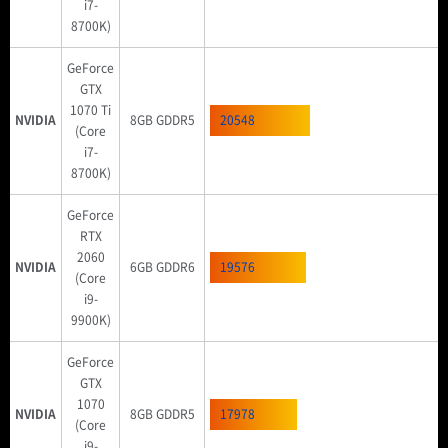
i7-
8700K)
GeForce
GTX
1070 Ti
NVIDIA
8GB GDDR5
20548
(Core
i7-
8700K)
GeForce
RTX
2060
NVIDIA
6GB GDDR6
19576
(Core
i9-
9900K)
GeForce
GTX
1070
NVIDIA
8GB GDDR5
17978
(Core
i9-