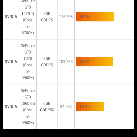
GeForce
GTX
1070 Ti
8GB
NVIDIA
116.268
17054
(Core
GDDR5
i7-
8700K)
GeForce
GTX
1070
8GB
NVIDIA
109.235
16271
(Core
GDDR5
i9-
9900K)
GeForce
GTX
1060 6G
6GB
NVIDIA
84.262
12614
(Core
GDDR5X
i9-
9900K)