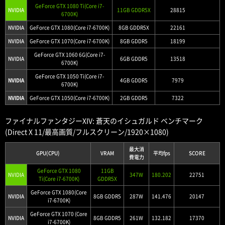
GeForce GTX 1080 Ti(Core i7-
NVIDIA
11GB GDDR5X
28815
6700K)
NVIDIA
GeForce GTX 1080(Core i7-6700K)
8GB GDDR5X
22161
NVIDIA
GeForce GTX 1070(Core i7-6700K)
8GB GDDR5
18199
GeForce GTX 1060 6G(Core i7-
NVIDIA
6GB GDDR5
13518
6700K)
GeForce GTX 1050 Ti(Core i7-
NVIDIA
4GB GDDR5
7979
6700K)
NVIDIA
GeForce GTX 1050(Core i7-6700K)
2GB GDDR5
7322
ファイナルファンタジーXIV: 蒼天のイシュガルド ベンチマーク
(Direct X 11/最高画質/フルスクリーン/1920×1080)
最大消
GPU(CPU)
VRAM
平均fps
SCORE
費電力
GeForce GTX 1080
11GB
NVIDIA
347W
180.202
22751
Ti(Core i7-6700K)
GDDR5X
GeForce GTX 1080(Core
NVIDIA
8GB GDDR5
287W
141.476
20147
i7-6700K)
GeForce GTX 1070 (Core
NVIDIA
8GB GDDR5
261W
132.182
17370
i7-6700K)