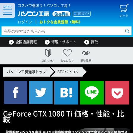
コスパで選ぼう！パソコン工房！
MENU
ご利用ガイド
カート
ログイン
おトクな会員登録（無料）
全国店舗情報
修理・サポート
買取
初めての方
お気に入り
閲覧履歴
パソコン工房通販トップ
BTOパソコン
GeForce GTX 1080 Ti 価格・性能・比
較