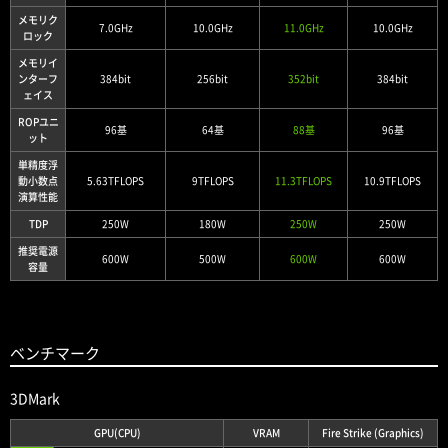
メモリク
7.0GHz
10.0GHz
11.0GHz
10.0GHz
ロック
メモリイ
ンターフ
384bit
256bit
352bit
384bit
ェイス
ROPユニ
96基
64基
88基
96基
ット
単精度浮
動小数点
5.63TFLOPS
9TFLOPS
11.3TFLOPS
10.9TFLOPS
演算性能
TDP
250W
180W
250W
250W
推奨電源
600W
500W
600W
600W
容量
ベンチマーク
3DMark
GPU(CPU)
VRAM
Fire Strike (Graphics)