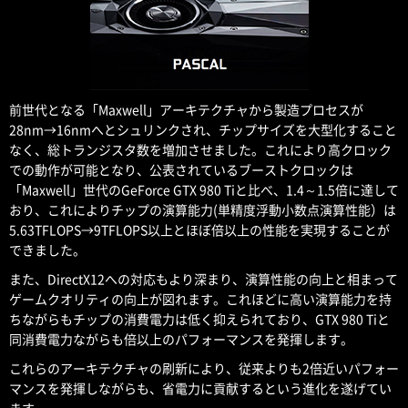
前世代となる「Maxwell」アーキテクチャから製造プロセスが
28nm→16nmへとシュリンクされ、チップサイズを大型化すること
なく、総トランジスタ数を増加させました。これにより高クロック
での動作が可能となり、公表されているブーストクロックは
「Maxwell」世代のGeForce GTX 980 Tiと比べ、1.4～1.5倍に達して
おり、これによりチップの演算能力(単精度浮動小数点演算性能）は
5.63TFLOPS→9TFLOPS以上とほぼ倍以上の性能を実現することが
できました。
また、DirectX12への対応もより深まり、演算性能の向上と相まって
ゲームクオリティの向上が図れます。これほどに高い演算能力を持
ちながらもチップの消費電力は低く抑えられており、GTX 980 Tiと
同消費電力ながらも倍以上のパフォーマンスを発揮します。
これらのアーキテクチャの刷新により、従来よりも2倍近いパフォー
マンスを発揮しながらも、省電力に貢献するという進化を遂げてい
ます。