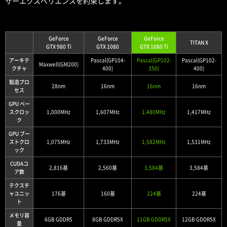
ザーエクスペリエンスを約束します。
GeForce
GeForce
GeForce
TITAN X
GTX 980 Ti
GTX 1080
GTX 1080 Ti
アーキテ
Pascal(GP104-
Pascal(GP102-
Pascal(GP102-
Maxwell(GM200)
クチャ
400)
350)
400)
製造プロ
28nm
16nm
16nm
16nm
セス
GPU ベー
スクロッ
1,000MHz
1,607MHz
1,480MHz
1,417MHz
ク
GPU ブー
ストクロ
1,075MHz
1,733MHz
1,582MHz
1,531MHz
ック
CUDAコ
2,816基
2,560基
3,584基
3,584基
ア数
テクスチ
ャユニッ
176基
160基
224基
224基
ト
メモリ容
6GB GDDR5
8GB GDDR5X
11GB GDDR5X
12GB GDDR5X
量