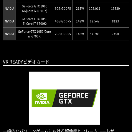
GeForce GTX 1060
NVIDIA
6GB GDDR5
215W
102.011
13339
6G(Core i7-6700K)
GeForce GTX 1050
NVIDIA
4GB GDDR5
148W
62.547
8123
Ti(Core i7-6700K)
GeForce GTX 1050(Core
NVIDIA
2GB GDDR5
148W
57.789
7490
i7-6700K)
VR READYビデオカード
一般的なパソコンゲームにおける解像度とフレームレートが、