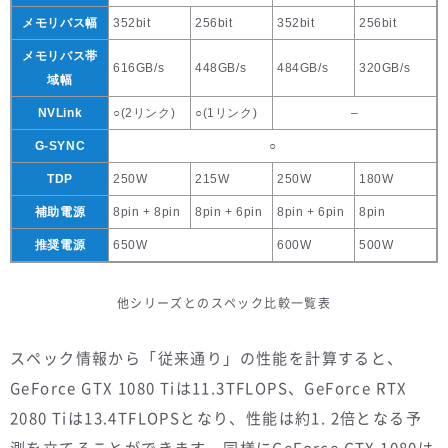
メモリバス幅
352bit
256bit
352bit
256bit
メモリバス帯
616GB/s
448GB/s
484GB/s
320GB/s
域幅
NVLink
○(2リンク)
○(1リンク)
–
G-SYNC
○
TDP
250W
215W
250W
180W
補助電源
8pin + 8pin
8pin + 6pin
8pin + 6pin
8pin
推奨電源
650W
600W
500W
他シリーズとのスペック比較一覧表
スペック情報から「従来通り」の性能を計算すると、
GeForce GTX 1080 Tiは11.3TFLOPS、GeForce RTX
2080 Tiは13.4TFLOPSとなり、性能は約1. 2倍となる予