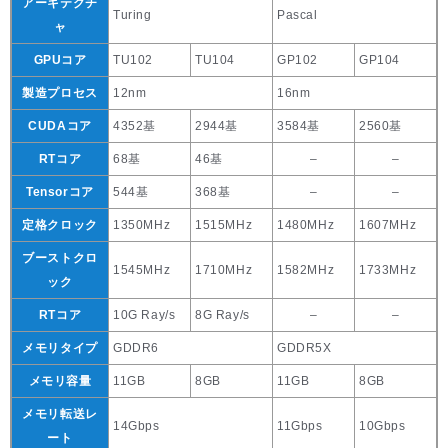
アーキテクチ
Turing
Pascal
ャ
GPUコア
TU102
TU104
GP102
GP104
製造プロセス
12nm
16nm
CUDAコア
4352基
2944基
3584基
2560基
RTコア
68基
46基
–
–
Tensorコア
544基
368基
–
–
定格クロック
1350MHz
1515MHz
1480MHz
1607MHz
ブーストクロ
1545MHz
1710MHz
1582MHz
1733MHz
ック
RTコア
10G Ray/s
8G Ray/s
–
–
メモリタイプ
GDDR6
GDDR5X
メモリ容量
11GB
8GB
11GB
8GB
メモリ転送レ
14Gbps
11Gbps
10Gbps
ート