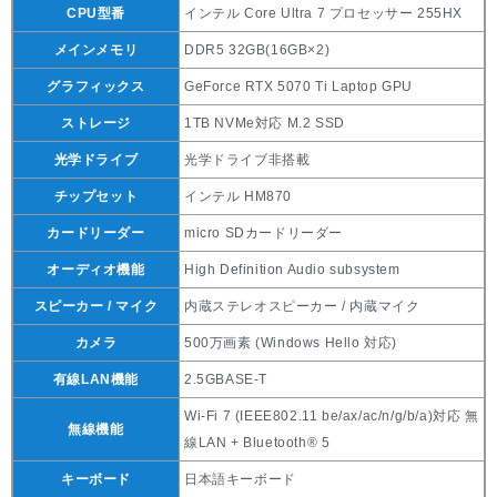
CPU型番
インテル Core Ultra 7 プロセッサー 255HX
メインメモリ
DDR5 32GB(16GB×2)
グラフィックス
GeForce RTX 5070 Ti Laptop GPU
ストレージ
1TB NVMe対応 M.2 SSD
光学ドライブ
光学ドライブ非搭載
チップセット
インテル HM870
カードリーダー
micro SDカードリーダー
オーディオ機能
High Definition Audio subsystem
スピーカー / マイク
内蔵ステレオスピーカー / 内蔵マイク
カメラ
500万画素 (Windows Hello 対応)
有線LAN機能
2.5GBASE-T
Wi-Fi 7 (IEEE802.11 be/ax/ac/n/g/b/a)対応 無
無線機能
線LAN + Bluetooth® 5
キーボード
日本語キーボード