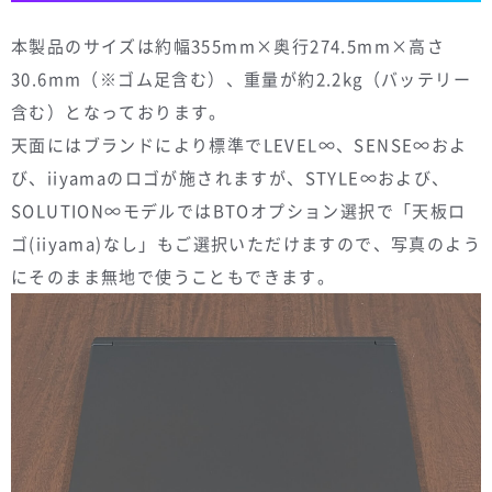
本製品のサイズは約幅355mm×奥行274.5mm×高さ
30.6mm（※ゴム足含む）、重量が約2.2kg（バッテリー
含む）となっております。
天面にはブランドにより標準でLEVEL∞、SENSE∞およ
び、iiyamaのロゴが施されますが、STYLE∞および、
SOLUTION∞モデルではBTOオプション選択で「天板ロ
ゴ(iiyama)なし」もご選択いただけますので、写真のよう
にそのまま無地で使うこともできます。