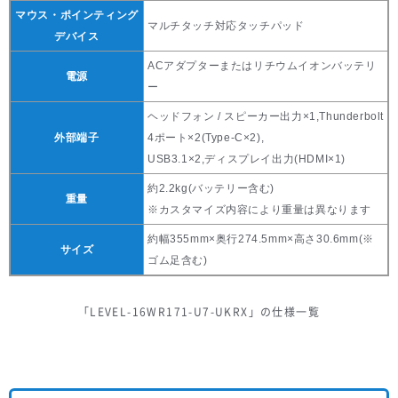
マウス・ポインティング
マルチタッチ対応タッチパッド
デバイス
ACアダプターまたはリチウムイオンバッテリ
電源
ー
ヘッドフォン / スピーカー出力×1,Thunderbolt
外部端子
4ポート×2(Type-C×2),
USB3.1×2,ディスプレイ出力(HDMI×1)
約2.2kg(バッテリー含む)
重量
※カスタマイズ内容により重量は異なります
約幅355mm×奥行274.5mm×高さ30.6mm(※
サイズ
ゴム足含む)
「LEVEL-16WR171-U7-UKRX」の仕様一覧