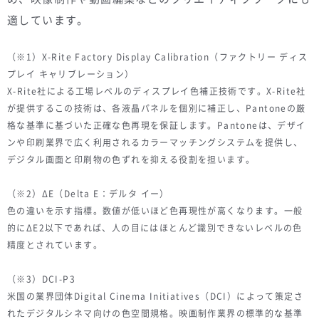
適しています。
（※1）X-Rite Factory Display Calibration（ファクトリー ディス
プレイ キャリブレーション）
X-Rite社による工場レベルのディスプレイ色補正技術です。X-Rite社
が提供するこの技術は、各液晶パネルを個別に補正し、Pantoneの厳
格な基準に基づいた正確な色再現を保証します。Pantoneは、デザイ
ンや印刷業界で広く利用されるカラーマッチングシステムを提供し、
デジタル画面と印刷物の色ずれを抑える役割を担います。
（※2）ΔE（Delta E：デルタ イー）
色の違いを示す指標。数値が低いほど色再現性が高くなります。一般
的にΔE2以下であれば、人の目にはほとんど識別できないレベルの色
精度とされています。
（※3）DCI-P3
米国の業界団体Digital Cinema Initiatives（DCI）によって策定さ
れたデジタルシネマ向けの色空間規格。映画制作業界の標準的な基準