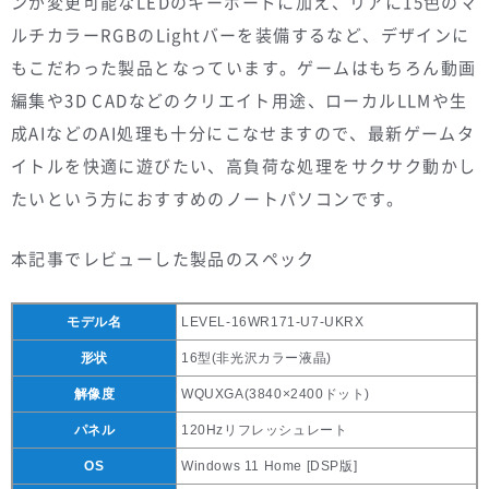
ンが変更可能なLEDのキーボードに加え、リアに15色のマ
ルチカラーRGBのLightバーを装備するなど、デザインに
もこだわった製品となっています。ゲームはもちろん動画
編集や3D CADなどのクリエイト用途、ローカルLLMや生
成AIなどのAI処理も十分にこなせますので、最新ゲームタ
イトルを快適に遊びたい、高負荷な処理をサクサク動かし
たいという方におすすめのノートパソコンです。
本記事でレビューした製品のスペック
モデル名
LEVEL-16WR171-U7-UKRX
形状
16型(非光沢カラー液晶)
解像度
WQUXGA(3840×2400ドット)
パネル
120Hzリフレッシュレート
OS
Windows 11 Home [DSP版]