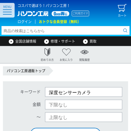
コスパで選ぼう！パソコン工房！
MENU
ご利用ガイド
カート
ログイン
おトクな会員登録（無料）
全国店舗情報
修理・サポート
買取
初めての方
お気に入り
閲覧履歴
パソコン工房通販トップ
キーワード
金額
〜