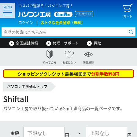
コスパで選ぼう！パソコン工房！
MENU
ご利用ガイド
カート
ログイン
おトクな会員登録（無料）
全国店舗情報
修理・サポート
買取
初めての方
お気に入り
閲覧履歴
ショッピングクレジット最長48回まで
分割手数料0円
パソコン工房通販トップ
Shiftall
パソコン工房で取り扱っているShiftall商品の一覧ページです。
金額
～
円
円