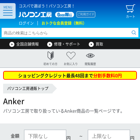
コスパで選ぼう！パソコン工房！
MENU
ご利用ガイド
カート
ログイン
おトクな会員登録（無料）
全国店舗情報
修理・サポート
買取
初めての方
お気に入り
閲覧履歴
ショッピングクレジット最長48回まで
分割手数料0円
パソコン工房通販トップ
Anker
パソコン工房で取り扱っているAnker商品の一覧ページです。
金額
～
円
円