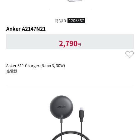
商品ID
1205867
Anker A2147N21
2,790
円
Anker 511 Charger (Nano 3, 30W)
充電器