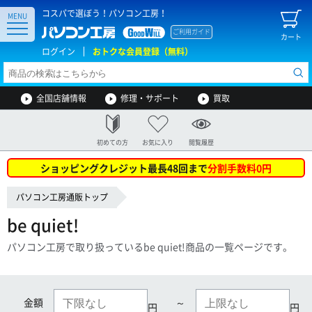
コスパで選ぼう！パソコン工房！
MENU
ご利用ガイド
カート
ログイン
おトクな会員登録（無料）
全国店舗情報
修理・サポート
買取
初めての方
お気に入り
閲覧履歴
ショッピングクレジット最長48回まで
分割手数料0円
パソコン工房通販トップ
be quiet!
パソコン工房で取り扱っているbe quiet!商品の一覧ページです。
金額
～
円
円