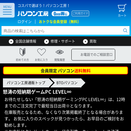
コスパで選ぼう！パソコン工房！
MENU
ご利用ガイド
カート
ログイン
おトクな会員登録（無料）
全国店舗情報
修理・サポート
買取
お電話でのご相談窓口
初めての方
お気に入り
閲覧履歴
会員限定 パソコン
送料無料
パソコン工房通販トップ
BTOパソコン
怒涛の短納期ゲームPC LEVEL∞
お待たせしない「怒涛の短納期ゲーミングPC LEVEL∞」は、12時
までのご注文完了で最短当日出荷※となります。
在庫販売となるため、なくなり次第掲載終了となる場合がありま
す。 お気に入りのスペックが見つかったら、お早目のご検討をお
勧めします。