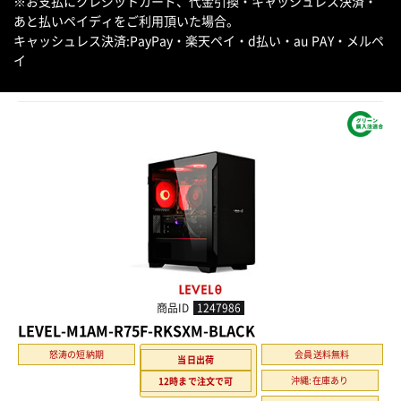
※お支払にクレジットカード、代金引換・キャッシュレス決済・
あと払いペイディをご利用頂いた場合。
キャッシュレス決済:PayPay・楽天ペイ・d払い・au PAY・メルペ
イ
商品ID
1247986
LEVEL-M1AM-R75F-RKSXM-BLACK
怒涛の短納期
会員送料無料
当日出荷
沖縄:在庫あり
12時まで注文で可