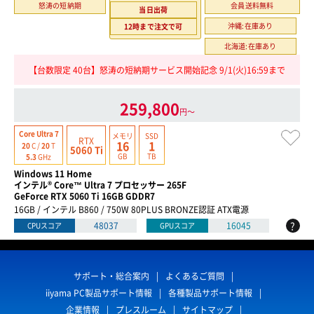
怒涛の短納期
会員送料無料
当日出荷
沖縄:在庫あり
12時まで注文で可
北海道:在庫あり
【台数限定 40台】怒涛の短納期サービス開始記念 9/1(火)16:59まで
259,800
円〜
Core Ultra 7
メモリ
SSD
RTX
16
1
20
C /
20
T
5060 Ti
GB
TB
5.3
GHz
Windows 11 Home
インテル® Core™ Ultra 7 プロセッサー 265F
GeForce RTX 5060 Ti 16GB GDDR7
16GB / インテル B860 / 750W 80PLUS BRONZE認証 ATX電源
?
48037
16045
CPUスコア
GPUスコア
サポート・総合案内
よくあるご質問
iiyama PC製品サポート情報
各種製品サポート情報
企業情報
プレスルーム
サイトマップ