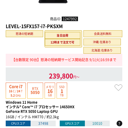
商品ID
1247992
LEVEL-15FX157-i7-PKSXM
怒涛の短納期
会員送料無料
当日出荷
沖縄:在庫あり
12時まで注文で可
北海道:在庫あり
【台数限定 90台】怒涛の短納期サービス開始記念 9/1(火)16:59まで
239,800
円〜
Core i7
メモリ
SSD
RTX
16
1
16
C /
24
T
5050
GB
TB
5.2
GHz
Windows 11 Home
インテル® Core™ i7 プロセッサー 14650HX
GeForce RTX 5050 Laptop GPU
16GB / インテル HM770 / 約2.3kg
?
37498
10010
CPUスコア
GPUスコア