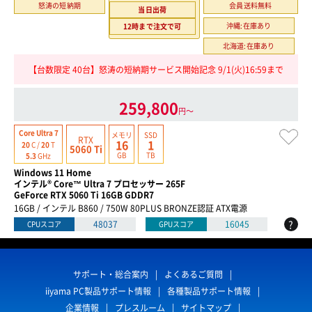
怒涛の短納期
会員送料無料
当日出荷
沖縄:在庫あり
12時まで注文で可
北海道:在庫あり
【台数限定 40台】怒涛の短納期サービス開始記念 9/1(火)16:59まで
259,800
円〜
Core Ultra 7
メモリ
SSD
RTX
16
1
20
C /
20
T
5060 Ti
GB
TB
5.3
GHz
Windows 11 Home
インテル® Core™ Ultra 7 プロセッサー 265F
GeForce RTX 5060 Ti 16GB GDDR7
16GB / インテル B860 / 750W 80PLUS BRONZE認証 ATX電源
?
48037
16045
CPUスコア
GPUスコア
サポート・総合案内
よくあるご質問
iiyama PC製品サポート情報
各種製品サポート情報
企業情報
プレスルーム
サイトマップ