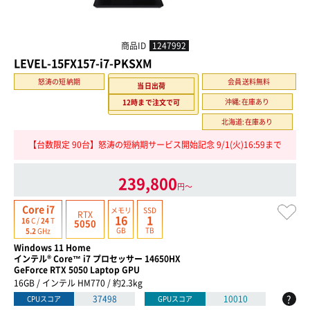
商品ID
1247992
LEVEL-15FX157-i7-PKSXM
怒涛の短納期
会員送料無料
当日出荷
沖縄:在庫あり
12時まで注文で可
北海道:在庫あり
【台数限定 90台】怒涛の短納期サービス開始記念 9/1(火)16:59まで
239,800
円〜
Core i7
メモリ
SSD
RTX
16
1
16
C /
24
T
5050
GB
TB
5.2
GHz
Windows 11 Home
インテル® Core™ i7 プロセッサー 14650HX
GeForce RTX 5050 Laptop GPU
16GB / インテル HM770 / 約2.3kg
?
37498
10010
CPUスコア
GPUスコア