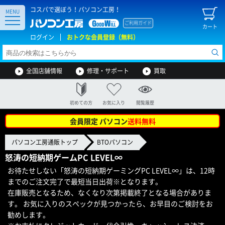
コスパで選ぼう！パソコン工房！
MENU
ご利用ガイド
カート
ログイン
おトクな会員登録（無料）
全国店舗情報
修理・サポート
買取
初めての方
お気に入り
閲覧履歴
会員限定 パソコン
送料無料
パソコン工房通販トップ
BTOパソコン
怒涛の短納期ゲームPC LEVEL∞
お待たせしない「怒涛の短納期ゲーミングPC LEVEL∞」は、12時
までのご注文完了で最短当日出荷※となります。
在庫販売となるため、なくなり次第掲載終了となる場合がありま
す。 お気に入りのスペックが見つかったら、お早目のご検討をお
勧めします。