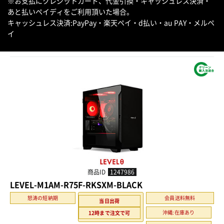
※お支払にクレジットカード、代金引換・キャッシュレス決済・
あと払いペイディをご利用頂いた場合。
キャッシュレス決済:PayPay・楽天ペイ・d払い・au PAY・メルペ
イ
商品ID
1247986
LEVEL-M1AM-R75F-RKSXM-BLACK
怒涛の短納期
会員送料無料
当日出荷
沖縄:在庫あり
12時まで注文で可