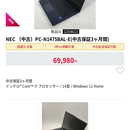
NEW
商品ID
1254611
NEC 〔中古〕PC-N1475BAL-E(中古保証3ヶ月間)
超還元 対象
Office搭載可能
中古延長保証可能
69,980
円
中古保証3ヶ月間
インテル® Core™ i7 プロセッサー / 14型 / Windows 11 Home