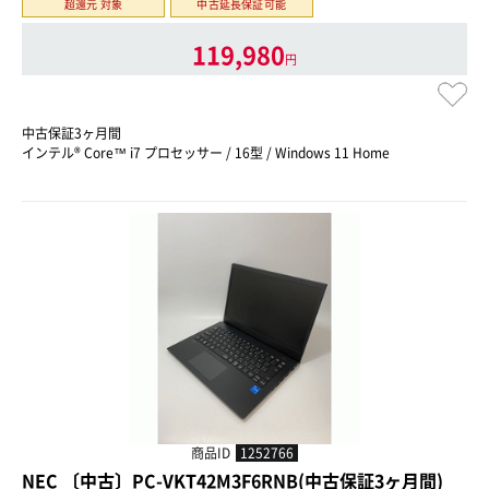
超還元 対象
中古延長保証可能
119,980
円
中古保証3ヶ月間
インテル® Core™ i7 プロセッサー / 16型 / Windows 11 Home
商品ID
1252766
NEC 〔中古〕PC-VKT42M3F6RNB(中古保証3ヶ月間)