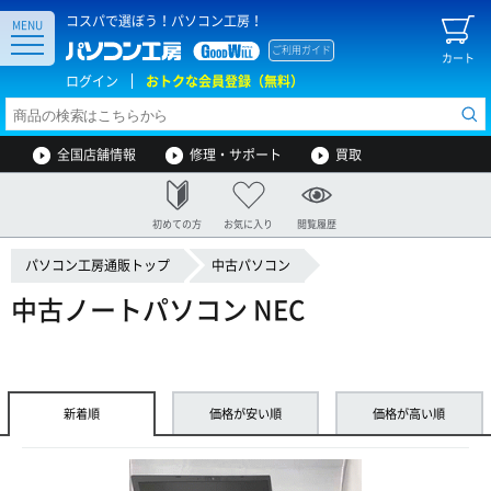
コスパで選ぼう！パソコン工房！
MENU
ご利用ガイド
カート
ログイン
おトクな会員登録（無料）
全国店舗情報
修理・サポート
買取
初めての方
お気に入り
閲覧履歴
パソコン工房通販トップ
中古パソコン
中古ノートパソコン NEC
新着順
価格が安い順
価格が高い順