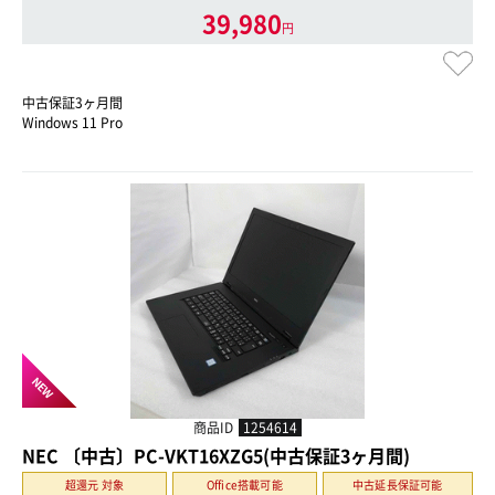
39,980
円
中古保証3ヶ月間
Windows 11 Pro
NEW
商品ID
1254614
NEC 〔中古〕PC-VKT16XZG5(中古保証3ヶ月間)
超還元 対象
Office搭載可能
中古延長保証可能