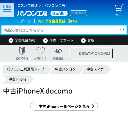
コスパで選ぼう！パソコン工房！
MENU
ご利用ガイド
カート
ログイン
おトクな会員登録（無料）
全国店舗情報
修理・サポート
買取
お電話でのご相談窓口
初めての方
お気に入り
閲覧履歴
パソコン工房通販トップ
中古パソコン
中古スマホ
中古iPhone
中古iPhoneX docomo
中古 iPhone一覧ページを見る