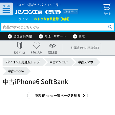
コスパで選ぼう！パソコン工房！
MENU
ご利用ガイド
カート
ログイン
おトクな会員登録（無料）
全国店舗情報
修理・サポート
買取
お電話でのご相談窓口
初めての方
お気に入り
閲覧履歴
パソコン工房通販トップ
中古パソコン
中古スマホ
中古iPhone
中古iPhone6 SoftBank
中古 iPhone一覧ページを見る