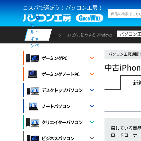
コスパで選ぼう！パソコン工房！
セー
ル・
パソコン
ユニットコムがお勧めする Windows.
キャ
ンペ
ーン
パソコン工房通販
ゲーミングPC
中古iPhone
ゲーミングノートPC
新
デスクトップパソコン
ノートパソコン
クリエイターパソコン
探している商
ロードコーナ
ビジネスパソコン