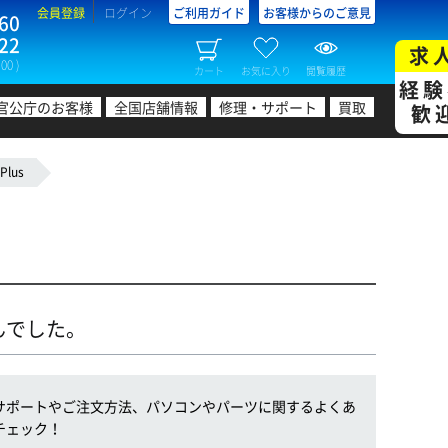
会員登録
ログイン
ご利用ガイド
お客様からのご意見
60
22
求
00 )
カート
お気に入り
閲覧履歴
経験
官公庁のお客様
全国店舗情報
修理・サポート
買取
歓
Plus
んでした。
サポートやご注文方法、パソコンやパーツに関するよくあ
チェック！