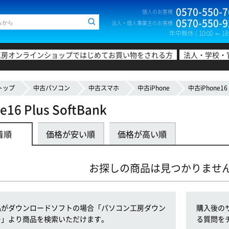
0570-550-7
個人のお客様
0570-550-9
法人・個人事業主のお客様
年中無休 ( 10:00 ～ 18:
工房オンラインショップではじめてお買い物をされる方
法人・学校・
トップ
中古パソコン
中古スマホ
中古iPhone
中古iPhone16 
16 Plus SoftBank
着順
価格が安い順
価格が高い順
お探しの商品は見つかりませ
品がダウンロードソフトの場合「パソコン工房ダウン
購入後の
ー」より商品を検索いただけます。
る質問を