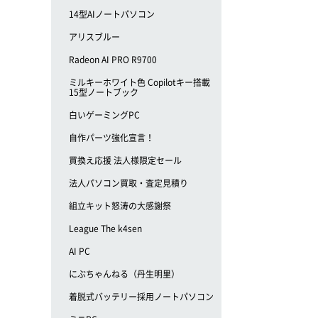
14型AIノートパソコン
アリスブルー
Radeon AI PRO R9700
ミルキーホワイト色 Copilotキー搭載
15型ノートブック
白いゲーミングPC
自作パーツ強化宣言！
買換え応援 法人様限定セール
法人パソコン買取・査定見積り
組立キット怒涛の大感謝祭
League The k4sen
AI PC
にぶちゃんねる（丹生明里）
着脱式バッテリー採用ノートパソコン