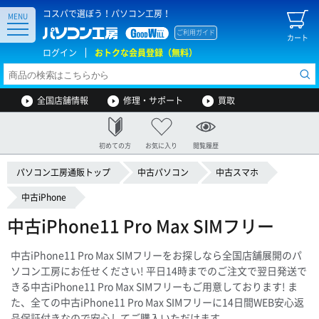
コスパで選ぼう！パソコン工房！
MENU
ご利用ガイド
カート
ログイン
おトクな会員登録（無料）
全国店舗情報
修理・サポート
買取
初めての方
お気に入り
閲覧履歴
パソコン工房通販トップ
中古パソコン
中古スマホ
中古iPhone
中古iPhone11 Pro Max SIMフリー
中古iPhone11 Pro Max SIMフリーをお探しなら全国店舗展開のパ
ソコン工房にお任せください! 平日14時までのご注文で翌日発送で
きる中古iPhone11 Pro Max SIMフリーもご用意しております! ま
た、全ての中古iPhone11 Pro Max SIMフリーに14日間WEB安心返
品保証付きなので安心してご購入いただけます。