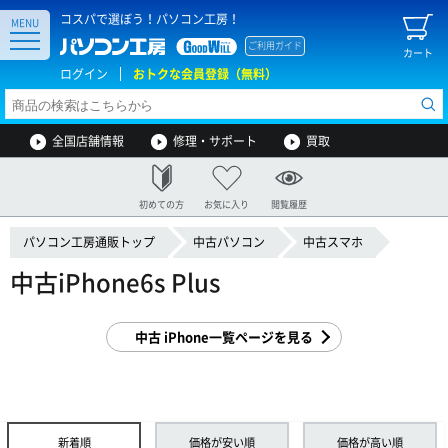
コスパで選ぼう！パソコン工房！
MENU
ご利用ガイド
カート
ログイン
おトクな会員登録（無料）
全国店舗情報
修理・サポート
買取
初めての方
お気に入り
閲覧履歴
パソコン工房通販トップ
中古パソコン
中古スマホ
中古iPhone6s Plus
中古 iPhone一覧ページを見る
新着順
価格が安い順
価格が高い順