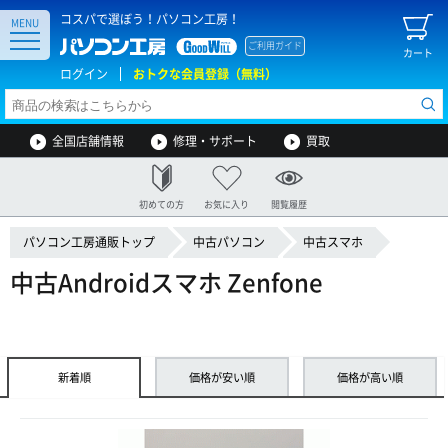
コスパで選ぼう！パソコン工房！
MENU
ご利用ガイド
カート
ログイン
おトクな会員登録（無料）
全国店舗情報
修理・サポート
買取
初めての方
お気に入り
閲覧履歴
パソコン工房通販トップ
中古パソコン
中古スマホ
中古Androidスマホ Zenfone
新着順
価格が安い順
価格が高い順