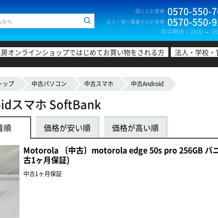
0570-550-7
個人のお客様
0570-550-9
法人・個人事業主のお客様
年中無休 ( 10:00 ～ 18:
工房オンラインショップではじめてお買い物をされる方
法人・学校・
トップ
中古パソコン
中古スマホ
中古Android
idスマホ SoftBank
着順
価格が安い順
価格が高い順
Motorola 〔中古〕motorola edge 50s pro 256G
古1ヶ月保証)
中古1ヶ月保証