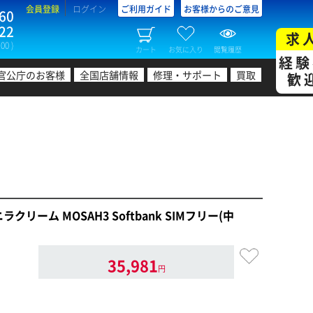
会員登録
ログイン
ご利用ガイド
お客様からのご意見
60
22
求
00 )
カート
お気に入り
閲覧履歴
経験
官公庁のお客様
全国店舗情報
修理・サポート
買取
歓
B バニラクリーム MOSAH3 Softbank SIMフリー(中
35,981
円