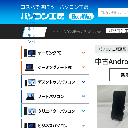
コスパで選ぼう！パソコン工房！
セー
ル・
パソコン
ユニットコムがお勧めする Windows.
キャ
ンペ
ーン
パソコン工房通販
ゲーミングPC
中古Andro
ゲーミングノートPC
新
デスクトップパソコン
ノートパソコン
クリエイターパソコン
ビジネスパソコン