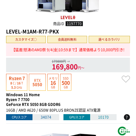
商品ID
1197770
LEVEL-M1AM-R77-PKX
カスタマイズ○
会員送料無料
選べるカラバリ
【猛進!怒涛のAMD祭 9/4(金)10:59まで】通常価格より10,000円引き!
179800円
→
169,800
円〜
Ryzen 7
メモリ
SSD
RTX
16
500
8
C /
16
T
5050
GB
GB
5.3
GHz
Windows 11 Home
Ryzen 7 7700
GeForce RTX 5050 8GB GDDR6
16GB / AMD A620 / 650W 80PLUS BRONZE認証 ATX電源
?
34074
10170
CPUスコア
GPUスコア