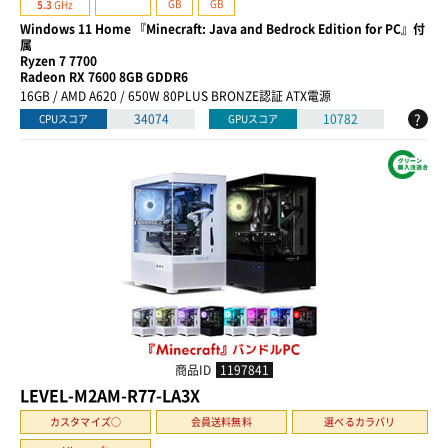
GB
GB
5.3
GHz
Windows 11 Home 『Minecraft: Java and Bedrock Edition for PC』付
属
Ryzen 7 7700
Radeon RX 7600 8GB GDDR6
16GB / AMD A620 / 650W 80PLUS BRONZE認証 ATX電源
?
34074
10782
CPUスコア
GPUスコア
商品ID
1197841
LEVEL-M2AM-R77-LA3X
カスタマイズ○
会員送料無料
選べるカラバリ