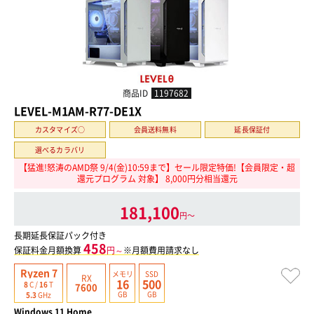
商品ID
1197682
LEVEL-M1AM-R77-DE1X
カスタマイズ○
会員送料無料
延長保証付
選べるカラバリ
【猛進!怒涛のAMD祭 9/4(金)10:59まで】セール限定特価!【会員限定・超
還元プログラム 対象】 8,000円分相当還元
181,100
円〜
長期延長保証パック付き
458
保証料金月額換算
円～
※月額費用請求なし
Ryzen 7
メモリ
SSD
RX
16
500
8
C /
16
T
7600
GB
GB
5.3
GHz
Windows 11 Home