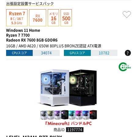
出張設定設置サービスパック
Ryzen 7
メモリ
SSD
RX
16
500
8
C /
16
T
7600
GB
GB
5.3
GHz
Windows 11 Home
Ryzen 7 7700
Radeon RX 7600 8GB GDDR6
16GB / AMD A620 / 650W 80PLUS BRONZE認証 ATX電源
?
34074
10782
CPUスコア
GPUスコア
商品ID
1197774