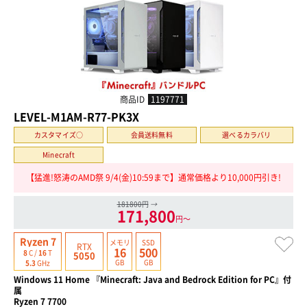
商品ID
1197771
LEVEL-M1AM-R77-PK3X
カスタマイズ○
会員送料無料
選べるカラバリ
Minecraft
【猛進!怒涛のAMD祭 9/4(金)10:59まで】通常価格より10,000円引き!
181800円
→
171,800
円〜
Ryzen 7
メモリ
SSD
RTX
16
500
8
C /
16
T
5050
GB
GB
5.3
GHz
Windows 11 Home 『Minecraft: Java and Bedrock Edition for PC』付
属
Ryzen 7 7700