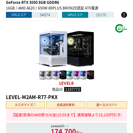
GeForce RTX 5050 8GB GDDR6
16GB / AMD A620 / 650W 80PLUS BRONZE認証 ATX電源
?
34074
10170
CPUスコア
GPUスコア
商品ID
1197773
LEVEL-M2AM-R77-PKX
カスタマイズ○
会員送料無料
選べるカラバリ
【猛進!怒涛のAMD祭 9/4(金)10:59まで】通常価格より10,100円引き!
184800円
→
174,700
円〜