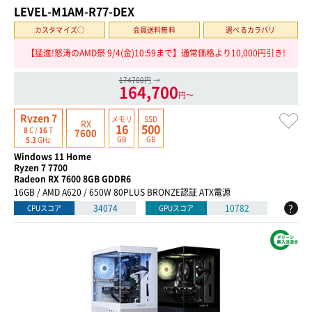
LEVEL-M1AM-R77-DEX
カスタマイズ○
会員送料無料
選べるカラバリ
【猛進!怒涛のAMD祭 9/4(金)10:59まで】通常価格より10,000円引き!
174700円
→
164,700
円〜
Ryzen 7
メモリ
SSD
RX
16
500
8
C /
16
T
7600
GB
GB
5.3
GHz
Windows 11 Home
Ryzen 7 7700
Radeon RX 7600 8GB GDDR6
16GB / AMD A620 / 650W 80PLUS BRONZE認証 ATX電源
?
34074
10782
CPUスコア
GPUスコア