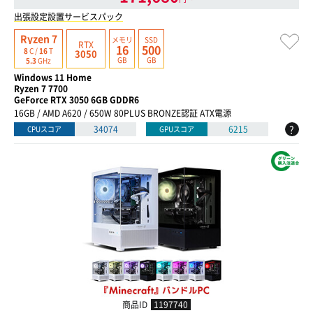
出張設定設置サービスパック
Ryzen 7
メモリ
SSD
RTX
16
500
8
C /
16
T
3050
GB
GB
5.3
GHz
Windows 11 Home
Ryzen 7 7700
GeForce RTX 3050 6GB GDDR6
16GB / AMD A620 / 650W 80PLUS BRONZE認証 ATX電源
?
34074
6215
CPUスコア
GPUスコア
商品ID
1197740