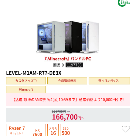
商品ID
1197736
LEVEL-M1AM-R77-DE3X
カスタマイズ○
会員送料無料
選べるカラバリ
Minecraft
【猛進!怒涛のAMD祭 9/4(金)10:59まで】通常価格より10,000円引き!
176700円
→
166,700
円〜
Ryzen 7
メモリ
SSD
RX
16
500
8
C /
16
T
7600