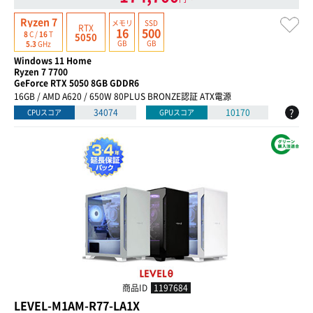
Ryzen 7
メモリ
SSD
RTX
16
500
8
C /
16
T
5050
GB
GB
5.3
GHz
Windows 11 Home
Ryzen 7 7700
GeForce RTX 5050 8GB GDDR6
16GB / AMD A620 / 650W 80PLUS BRONZE認証 ATX電源
?
34074
10170
CPUスコア
GPUスコア
商品ID
1197684
LEVEL-M1AM-R77-LA1X