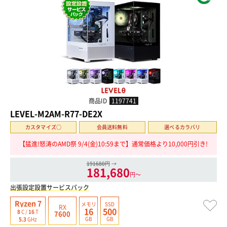
商品ID
1197741
LEVEL-M2AM-R77-DE2X
カスタマイズ○
会員送料無料
選べるカラバリ
【猛進!怒涛のAMD祭 9/4(金)10:59まで】通常価格より10,000円引き!
191680円
→
181,680
円〜
出張設定設置サービスパック
Ryzen 7
メモリ
SSD
RX
16
500
8
C /
16
T
7600
GB
GB
5.3
GHz