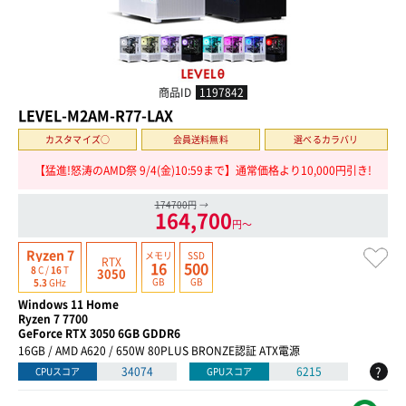
商品ID
1197842
LEVEL-M2AM-R77-LAX
カスタマイズ○
会員送料無料
選べるカラバリ
【猛進!怒涛のAMD祭 9/4(金)10:59まで】通常価格より10,000円引き!
174700円
→
164,700
円〜
Ryzen 7
メモリ
SSD
RTX
16
500
8
C /
16
T
3050
GB
GB
5.3
GHz
Windows 11 Home
Ryzen 7 7700
GeForce RTX 3050 6GB GDDR6
16GB / AMD A620 / 650W 80PLUS BRONZE認証 ATX電源
?
34074
6215
CPUスコア
GPUスコア