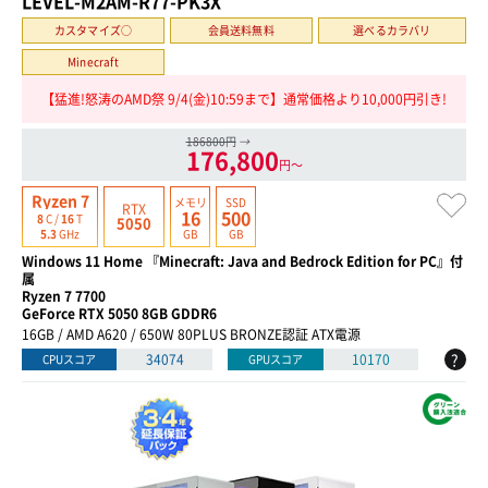
LEVEL-M2AM-R77-PK3X
カスタマイズ○
会員送料無料
選べるカラバリ
Minecraft
【猛進!怒涛のAMD祭 9/4(金)10:59まで】通常価格より10,000円引き!
186800円
→
176,800
円〜
Ryzen 7
メモリ
SSD
RTX
16
500
8
C /
16
T
5050
GB
GB
5.3
GHz
Windows 11 Home 『Minecraft: Java and Bedrock Edition for PC』付
属
Ryzen 7 7700
GeForce RTX 5050 8GB GDDR6
16GB / AMD A620 / 650W 80PLUS BRONZE認証 ATX電源
?
34074
10170
CPUスコア
GPUスコア