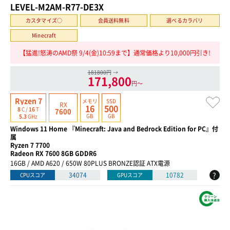
LEVEL-M2AM-R77-DE3X
カスタマイズ○
会員送料無料
選べるカラバリ
Minecraft
【猛進!怒涛のAMD祭 9/4(金)10:59まで】通常価格より10,000円引き!
181800円
→
171,800
円〜
Ryzen 7
メモリ
SSD
RX
16
500
8
C /
16
T
7600
GB
GB
5.3
GHz
Windows 11 Home 『Minecraft: Java and Bedrock Edition for PC』付
属
Ryzen 7 7700
Radeon RX 7600 8GB GDDR6
16GB / AMD A620 / 650W 80PLUS BRONZE認証 ATX電源
?
34074
10782
CPUスコア
GPUスコア