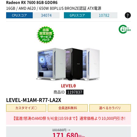
Radeon RX 7600 8GB GDDR6
16GB / AMD A620 / 650W 80PLUS BRONZE認証 ATX電源
?
34074
10782
CPUスコア
GPUスコア
商品ID
1197837
LEVEL-M1AM-R77-LA2X
カスタマイズ○
会員送料無料
選べるカラバリ
【猛進!怒涛のAMD祭 9/4(金)10:59まで】通常価格より10,000円引き!
181680円
→
171,680
円〜