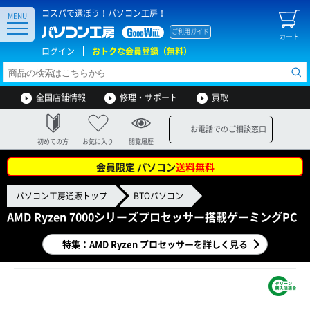
コスパで選ぼう！パソコン工房！
MENU
ご利用ガイド
カート
ログイン
おトクな会員登録（無料）
全国店舗情報
修理・サポート
買取
お電話でのご相談窓口
初めての方
お気に入り
閲覧履歴
会員限定 パソコン
送料無料
パソコン工房通販トップ
BTOパソコン
AMD Ryzen 7000シリーズプロセッサー搭載ゲーミングPC
特集：AMD Ryzen プロセッサーを詳しく見る