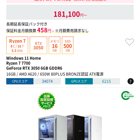
181,100
円〜
長期延長保証パック付き
458
保証料金月額換算
円～
※月額費用請求なし
Ryzen 7
メモリ
SSD
RTX
16
500
8
C /
16
T
3050
GB
GB
5.3
GHz
Windows 11 Home
Ryzen 7 7700
GeForce RTX 3050 6GB GDDR6
16GB / AMD A620 / 650W 80PLUS BRONZE認証 ATX電源
?
34074
6215
CPUスコア
GPUスコア