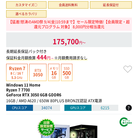
カスタマイズ○
会員送料無料
延長保証付
選べるカラバリ
【猛進!怒涛のAMD祭 9/4(金)10:59まで】セール限定特価!【会員限定・超
還元プログラム 対象】 8,000円分相当還元
175,700
円〜
長期延長保証パック付き
444
保証料金月額換算
円～
※月額費用請求なし
Ryzen 7
メモリ
SSD
RTX
16
500
8
C /
16
T
3050
GB
GB
5.3
GHz
Windows 11 Home
Ryzen 7 7700
GeForce RTX 3050 6GB GDDR6
16GB / AMD A620 / 650W 80PLUS BRONZE認証 ATX電源
?
34074
6215
CPUスコア
GPUスコア