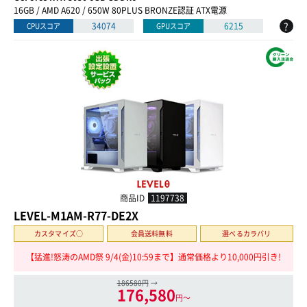
16GB / AMD A620 / 650W 80PLUS BRONZE認証 ATX電源
?
34074
6215
CPUスコア
GPUスコア
商品ID
1197738
LEVEL-M1AM-R77-DE2X
カスタマイズ○
会員送料無料
選べるカラバリ
【猛進!怒涛のAMD祭 9/4(金)10:59まで】通常価格より10,000円引き!
186580円
→
176,580
円〜