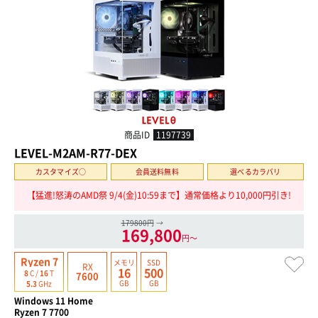
商品ID
1197739
LEVEL-M2AM-R77-DEX
カスタマイズ○
会員送料無料
選べるカラバリ
【猛進!怒涛のAMD祭 9/4(金)10:59まで】通常価格より10,000円引き!
179800円
→
169,800
円〜
Ryzen 7
メモリ
SSD
RX
16
500
8
C /
16
T
7600
GB
GB
5.3
GHz
Windows 11 Home
Ryzen 7 7700