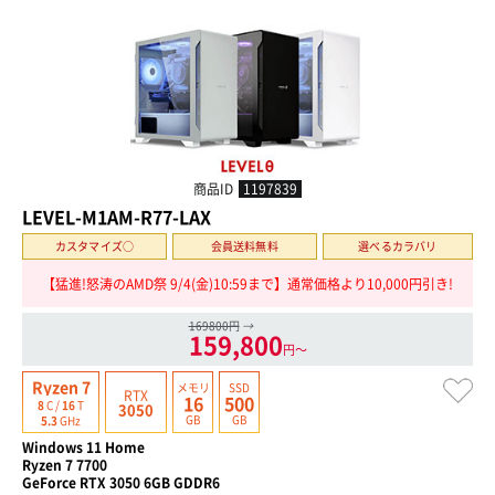
商品ID
1197839
LEVEL-M1AM-R77-LAX
カスタマイズ○
会員送料無料
選べるカラバリ
【猛進!怒涛のAMD祭 9/4(金)10:59まで】通常価格より10,000円引き!
169800円
→
159,800
円〜
Ryzen 7
メモリ
SSD
RTX
16
500
8
C /
16
T
3050
GB
GB
5.3
GHz
Windows 11 Home
Ryzen 7 7700
GeForce RTX 3050 6GB GDDR6