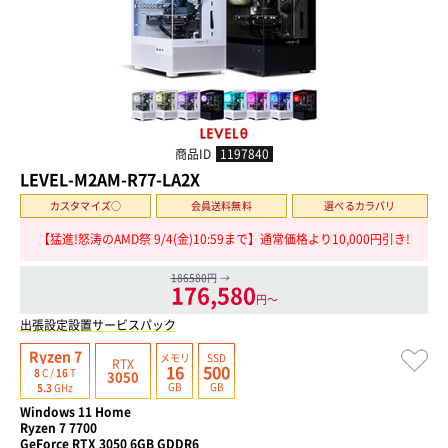
商品ID
1197840
LEVEL-M2AM-R77-LA2X
カスタマイズ○
会員送料無料
選べるカラバリ
【猛進!怒涛のAMD祭 9/4(金)10:59まで】通常価格より10,000円引き!
186580円
→
176,580
円〜
出張設定設置サービスパック
Ryzen 7
メモリ
SSD
RTX
16
500
8
C /
16
T
3050
GB
GB
5.3
GHz
Windows 11 Home
Ryzen 7 7700
GeForce RTX 3050 6GB GDDR6