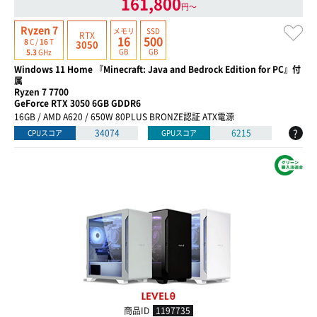
161,800
円〜
Ryzen 7
メモリ
SSD
RTX
16
500
8
C /
16
T
3050
GB
GB
5.3
GHz
Windows 11 Home 『Minecraft: Java and Bedrock Edition for PC』付
属
Ryzen 7 7700
GeForce RTX 3050 6GB GDDR6
16GB / AMD A620 / 650W 80PLUS BRONZE認証 ATX電源
?
34074
6215
CPUスコア
GPUスコア
商品ID
1197735