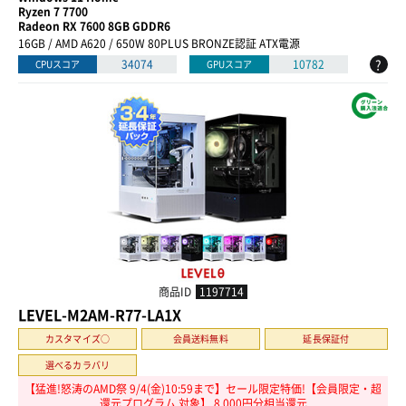
Ryzen 7 7700
Radeon RX 7600 8GB GDDR6
16GB / AMD A620 / 650W 80PLUS BRONZE認証 ATX電源
?
34074
10782
CPUスコア
GPUスコア
商品ID
1197714
LEVEL-M2AM-R77-LA1X
カスタマイズ○
会員送料無料
延長保証付
選べるカラバリ
【猛進!怒涛のAMD祭 9/4(金)10:59まで】セール限定特価!【会員限定・超
還元プログラム 対象】 8,000円分相当還元