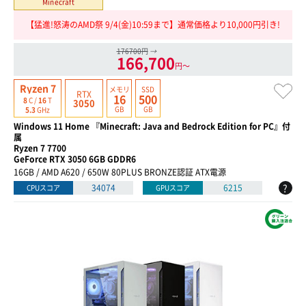
Minecraft
【猛進!怒涛のAMD祭 9/4(金)10:59まで】通常価格より10,000円引き!
176700円
→
166,700
円〜
Ryzen 7
メモリ
SSD
RTX
16
500
8
C /
16
T
3050
GB
GB
5.3
GHz
Windows 11 Home 『Minecraft: Java and Bedrock Edition for PC』付
属
Ryzen 7 7700
GeForce RTX 3050 6GB GDDR6
16GB / AMD A620 / 650W 80PLUS BRONZE認証 ATX電源
?
34074
6215
CPUスコア
GPUスコア