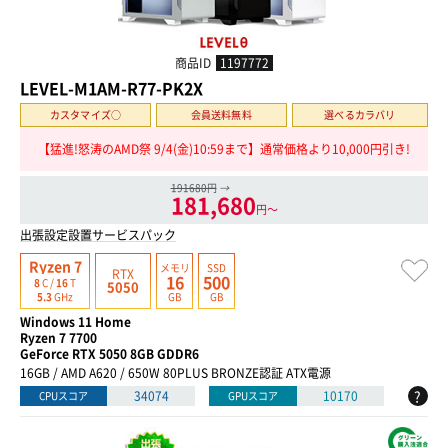
商品ID
1197772
LEVEL-M1AM-R77-PK2X
カスタマイズ○
会員送料無料
選べるカラバリ
【猛進!怒涛のAMD祭 9/4(金)10:59まで】通常価格より10,000円引き!
191680円
→
181,680
円〜
出張設定設置サービスパック
Ryzen 7
メモリ
SSD
RTX
16
500
8
C /
16
T
5050
GB
GB
5.3
GHz
Windows 11 Home
Ryzen 7 7700
GeForce RTX 5050 8GB GDDR6
16GB / AMD A620 / 650W 80PLUS BRONZE認証 ATX電源
?
34074
10170
CPUスコア
GPUスコア