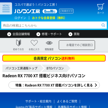
コスパで選ぼう！パソコン工房！
MENU
ご利用ガイド
カート
ログイン
おトクな会員登録（無料）
全国店舗情報
修理・サポート
買取
お電話でのご相談窓口
初めての方
お気に入り
閲覧履歴
会員限定 パソコン
送料無料
パソコン工房通販トップ
BTOパソコン
Radeon RX 7700 XT 搭載ビジネス向けパソコン
特集：Radeon RX 7700 XT 搭載パソコンを詳しく見る
サポート・総合案内
よくあるご質問
iiyama PC製品サポート情報
各種製品サポート情報