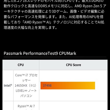
用した8コア16スレッドのモバイル向けCPUです。最大5.0GHzの
動作クロックと高速なDDR5メモリに対応し、AMD Ryzen Zen 5 ア
ーキテクチャの高速処理により3Dゲーム、画像・ビデオ編集に必
要なパフォーマンスを発揮します。また、AI処理専用のNPUを搭
載しており「AMD Ryzen™ AI」テクノロジに対応することでAI処
理速度の大幅な向上を実現します。
Passmark PerformanceTest9 CPUMark
CPU
CPU Score
Core™ i7 プロセ
ッサー
Intel®
14650HX（※1）
37498
LEVEL∞ ノート
パソコン
Ryzen™ AI 7