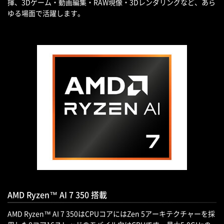
揮、3Dゲーム・動画編集・RAW現像・3Dレンダリングなど、あら
ゆる場面で活躍します。
AMD Ryzen™ AI 7 350 搭載
AMD Ryzen™ AI 7 350はCPUコアにはZen 5アーキテクチャーを採