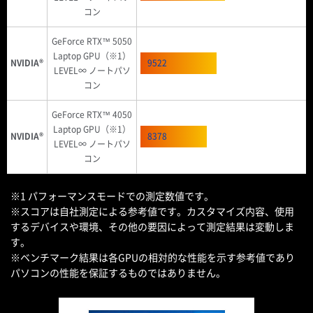
コン
GeForce RTX™ 5050
Laptop GPU（※1）
NVIDIA®
9522
LEVEL∞ ノートパソ
コン
GeForce RTX™ 4050
Laptop GPU（※1）
NVIDIA®
8378
LEVEL∞ ノートパソ
コン
※1 パフォーマンスモードでの測定数値です。
※スコアは自社測定による参考値です。カスタマイズ内容、使用
するデバイスや環境、その他の要因によって測定結果は変動しま
す。
※ベンチマーク結果は各GPUの相対的な性能を示す参考値であり
パソコンの性能を保証するものではありません。