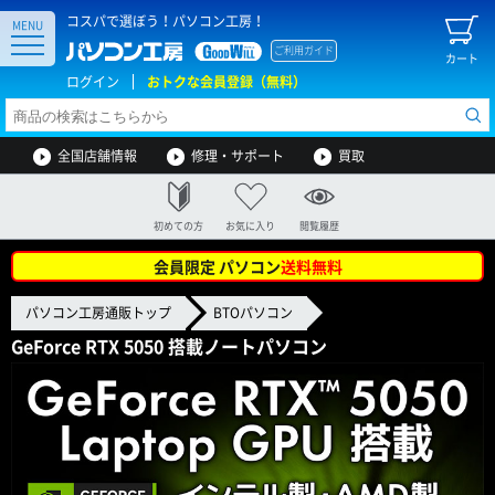
コスパで選ぼう！パソコン工房！
MENU
ご利用ガイド
カート
ログイン
おトクな会員登録（無料）
全国店舗情報
修理・サポート
買取
初めての方
お気に入り
閲覧履歴
会員限定 パソコン
送料無料
パソコン工房通販トップ
BTOパソコン
GeForce RTX 5050 搭載ノートパソコン