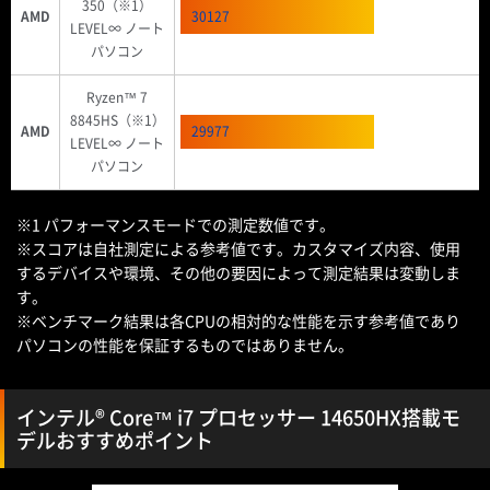
350（※1）
AMD
30127
LEVEL∞ ノート
パソコン
Ryzen™ 7
8845HS（※1）
AMD
29977
LEVEL∞ ノート
パソコン
※1 パフォーマンスモードでの測定数値です。
※スコアは自社測定による参考値です。カスタマイズ内容、使用
するデバイスや環境、その他の要因によって測定結果は変動しま
す。
※ベンチマーク結果は各CPUの相対的な性能を示す参考値であり
パソコンの性能を保証するものではありません。
インテル® Core™ i7 プロセッサー 14650HX搭載モ
デルおすすめポイント