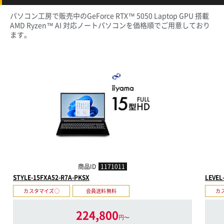
パソコン工房で販売中のGeForce RTX™ 5050 Laptop GPU 搭載
AMD Ryzen™ AI 対応ノートパソコンを価格順でご用意しており
ます。
商品ID
1171011
STYLE-15FXA52-R7A-PKSX
LEVEL
カスタマイズ○
会員送料無料
カ
224,800
円〜