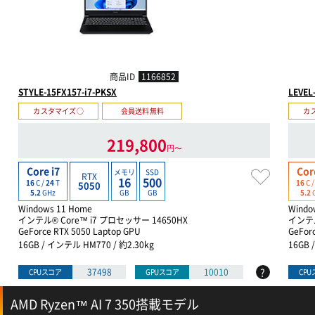
商品ID
1166852
STYLE-15FX157-i7-PKSX
LEVEL
カスタマイズ○
会員送料無料
カ
219,800
円〜
Core i7
Cor
メモリ
SSD
RTX
16
500
16
C /
24
T
16
C 
5050
GB
GB
5.2
GHz
5.2
Windows 11 Home
Windo
インテル® Core™ i7 プロセッサー 14650HX
インテル
GeForce RTX 5050 Laptop GPU
GeFor
16GB / インテル HM770 / 約2.30kg
16GB 
?
37498
10010
CPUスコア
GPUスコア
CP
AMD Ryzen™ AI 7 350搭載モデル