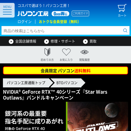
コスパで選ぼう！パソコン工房！
MENU
ご利用ガイド
カート
ログイン
おトクな会員登録（無料）
全国店舗情報
修理・サポート
買取
初めての方
お気に入り
閲覧履歴
会員限定 パソコン
送料無料
パソコン工房通販トップ
BTOパソコン
NVIDIA® GeForce RTX™ 40シリーズ『Star Wars
Outlaws』バンドルキャンペーン