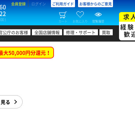
会員登録
ログイン
ご利用ガイド
お客様からのご意見
60
22
求
00 )
カート
お気に入り
閲覧履歴
経験
官公庁のお客様
全国店舗情報
修理・サポート
買取
歓
最大50,000円分還元！
く見る