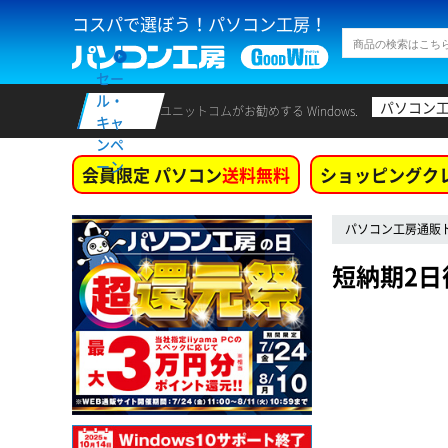
コスパで選ぼう！パソコン工房！
セー
ル・
パソコン
ユニットコムがお勧めする Windows.
キャ
ンペ
ーン
会員限定 パソコン
送料無料
ショッピングク
パソコン工房通販
短納期2