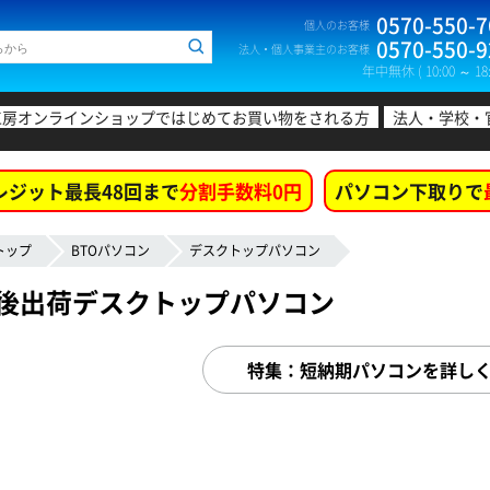
0570-550-7
個人のお客様
0570-550-9
法人・個人事業主のお客様
年中無休 ( 10:00 ～ 18:
工房オンラインショップではじめてお買い物をされる方
法人・学校・
レジット最長48回まで
分割手数料0円
パソコン下取りで
トップ
BTOパソコン
デスクトップパソコン
日後出荷デスクトップパソコン
特集：短納期パソコンを詳し