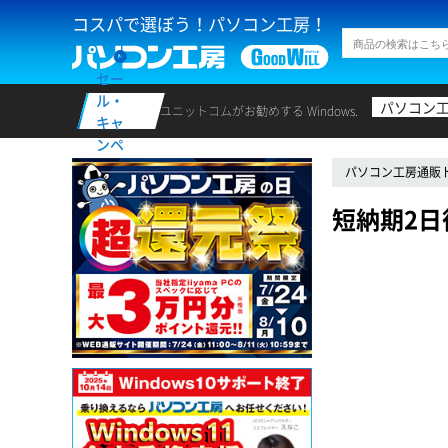
コスパで選ぼう！パソコン工房！
セー
ル・
パソコン
ユニットコムがお勧めする Windows.
キャ
ンペ
ーン
パソコン工房通販
短納期2