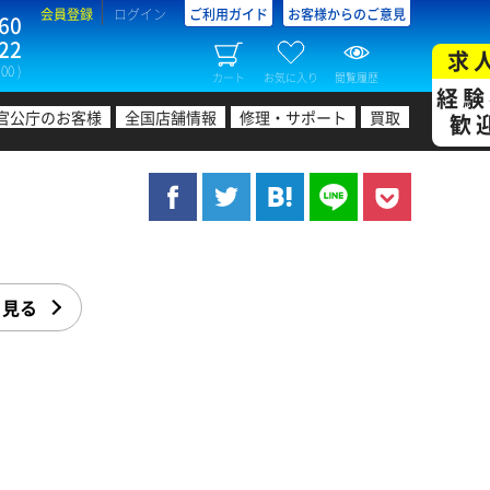
会員登録
ログイン
ご利用ガイド
お客様からのご意見
60
22
求
00 )
カート
お気に入り
閲覧履歴
経験
官公庁のお客様
全国店舗情報
修理・サポート
買取
歓
く見る