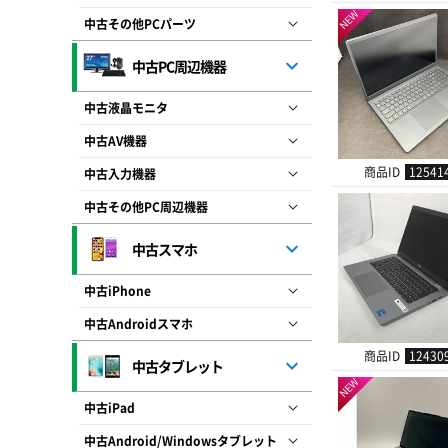
NEW
中古その他PCパーツ
中古PC周辺機器
中古液晶モニタ
中古AV機器
商品ID
12541
中古入力機器
中古その他PC周辺機器
中古スマホ
中古iPhone
中古Androidスマホ
商品ID
12430
中古タブレット
NEW
中古iPad
中古Android/Windowsタブレット