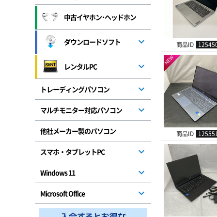
中古イヤホン･ヘッドホン
ダウンロードソフト
商品ID
12545
NEW
レンタルPC
トレーディングパソコン
マルチモニター対応パソコン
他社メーカー製のパソコン
商品ID
12555
スマホ・タブレットPC
Windows 11
Microsoft Office