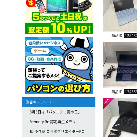
商品ID
12543
商品ID
12455
NEW
注目キーワード
8月5日は「パソコンエ房の日」
Memory Re 認定再生メモリ
柳 ゆり菜 コラボクリエイターPC