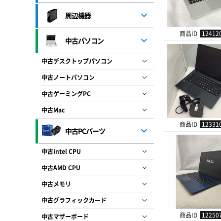
周辺機器
商品ID
12412
中古パソコン
中古デスクトップパソコン
中古ノートパソコン
中古ゲーミングPC
中古Mac
商品ID
12331
中古PCパーツ
中古Intel CPU
中古AMD CPU
中古メモリ
中古グラフィックカード
商品ID
12250
中古マザーボード