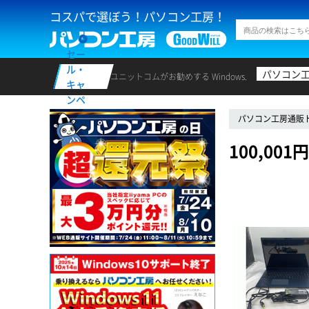
コスパで選ぼう！パソコン工房！
セー
ル・
パソコン
ユニットコムがお勧めする Windows.
キャ
ンペ
ーン
パソコン工房通販
100,0