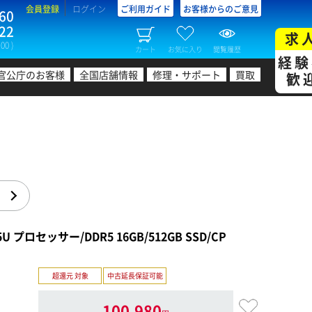
会員登録
ログイン
ご利用ガイド
お客様からのご意見
60
22
求
00 )
カート
お気に入り
閲覧履歴
経験
官公庁のお客様
全国店舗情報
修理・サポート
買取
歓
る
5U プロセッサー/DDR5 16GB/512GB SSD/CP
超還元 対象
中古延長保証可能
100,980