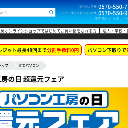
0570-550-7
個人のお客様
0570-550-9
法人・個人事業主のお客様
年中無休 ( 10:00 ～ 18:
工房オンラインショップではじめてお買い物をされる方
法人・学校・
レジット最長48回まで
分割手数料0円
パソコン下取りで
トップ
BTOパソコン
房の日 超還元フェア