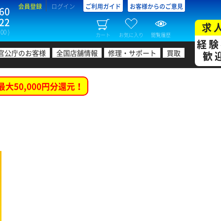
会員登録
ログイン
ご利用ガイド
お客様からのご意見
60
22
求
00 )
カート
お気に入り
閲覧履歴
経験
官公庁のお客様
全国店舗情報
修理・サポート
買取
歓
最大50,000円分還元！