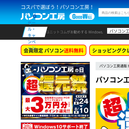
コスパで選ぼう！パソコン工房！
セー
ル・
パソコン
ユニットコムがお勧めする Windows.
キャ
ンペ
ーン
会員限定 パソコン
送料無料
ショッピングク
パソコン工房通販
パソコン工