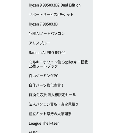
Ryzen 9 9950X3D2 Dual Edition
サポートサービスeチケット
Ryzen 7 9850X3D
14型AIノートパソコン
アリスブルー
Radeon AI PRO R9700
ミルキーホワイト色 Copilotキー搭載
15型ノートブック
白いゲーミングPC
自作パーツ強化宣言！
買換え応援 法人様限定セール
法人パソコン買取・査定見積り
組立キット怒涛の大感謝祭
League The k4sen
AI PC