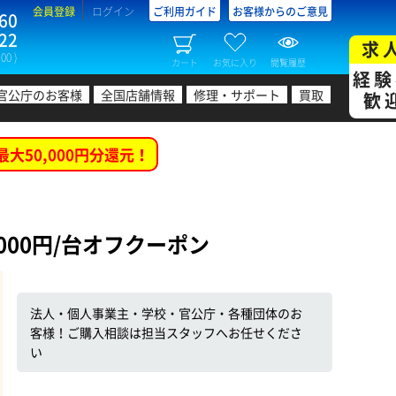
会員登録
ログイン
ご利用ガイド
お客様からのご意見
60
22
求
00 )
カート
お気に入り
閲覧履歴
経験
官公庁のお客様
全国店舗情報
修理・サポート
買取
歓
最大50,000円分還元！
00円/台オフクーポン
法人・個人事業主・学校・官公庁・各種団体のお
客様！ご購入相談は担当スタッフへお任せくださ
い