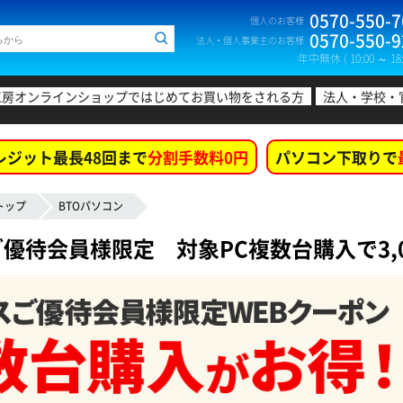
0570-550-7
個人のお客様
0570-550-9
法人・個人事業主のお客様
年中無休 ( 10:00 ～ 18:
工房オンラインショップではじめてお買い物をされる方
法人・学校・
レジット最長48回まで
分割手数料0円
パソコン下取りで
トップ
BTOパソコン
優待会員様限定 対象PC複数台購入で3,0