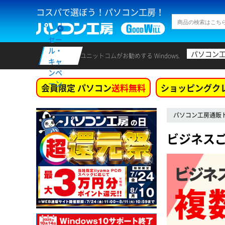
コスパで選ぼう！パソコン工房！
セー
ル・
パソコン
ユニットコムがお勧めする Windows.
キャ
ンペ
ーン
会員限定 パソコン
送料無料
ショッピングク
パソコン工房通販
ビジネスご