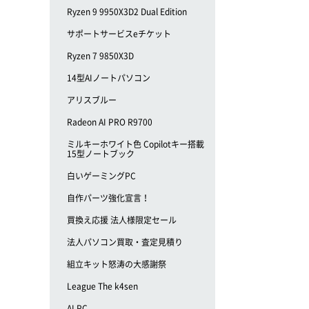
Ryzen 9 9950X3D2 Dual Edition
サポートサービスeチケット
Ryzen 7 9850X3D
14型AIノートパソコン
アリスブルー
Radeon AI PRO R9700
ミルキーホワイト色 Copilotキー搭載
15型ノートブック
白いゲーミングPC
自作パーツ強化宣言！
買換え応援 法人様限定セール
法人パソコン買取・査定見積り
組立キット怒涛の大感謝祭
League The k4sen
AI PC