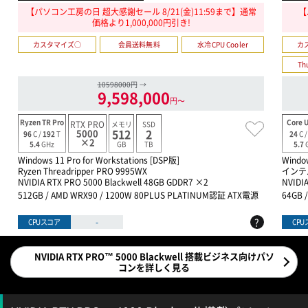
【パソコン工房の日 超大感謝セール 8/21(金)11:59まで】通常
【
価格より1,000,000円引き!
カスタマイズ○
会員送料無料
水冷CPU Cooler
カ
Th
10598000円
→
9,598,000
円〜
Ryzen TR Pro
Core U
RTX PRO
メモリ
SSD
512
2
5000
96
C /
192
T
24
C 
×2
GB
TB
5.4
GHz
5.7
Windows 11 Pro for Workstations [DSP版]
Windo
Ryzen Threadripper PRO 9995WX
インテル
NVIDIA RTX PRO 5000 Blackwell 48GB GDDR7 ×2
NVIDI
512GB / AMD WRX90 / 1200W 80PLUS PLATINUM認証 ATX電源
64GB 
?
-
CPUスコア
CP
NVIDIA RTX PRO™ 5000 Blackwell 搭載ビジネス向けパソ
コンを詳しく見る