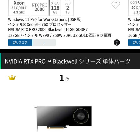
Xeon
Core U
メモリ
SSD
RTX PRO
128
2
20
C 
32
C /
64
T
2000
GB
TB
5.3
4.9
GHz
Windows 11 Pro for Workstations [DSP版]
Windo
インテル® Xeon® 676X プロセッサー
インテル
NVIDIA RTX PRO 2000 Blackwell 16GB GDDR7
NVIDI
128GB / インテル W890 / 850W 80PLUS GOLD認証 ATX電源
16GB 
?
-
CPUスコア
CP
NVIDIA RTX PRO™ Blackwell シリーズ 単体パーツ
1
位