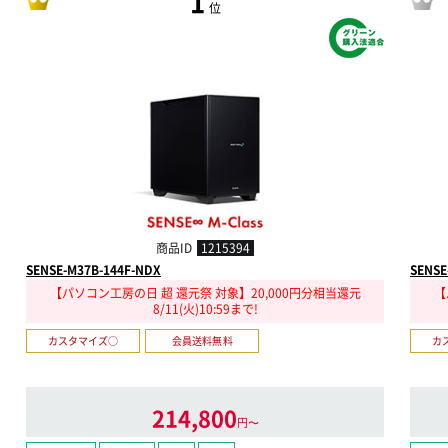
1
位
商品ID
1215394
SENSE-M37B-144F-NDX
SENSE
【パソコン工房の日 超 還元祭 対象】20,000円分相当還元
【
8/11(火)10:59まで!
カスタマイズ○
会員送料無料
カ
214,800
円〜