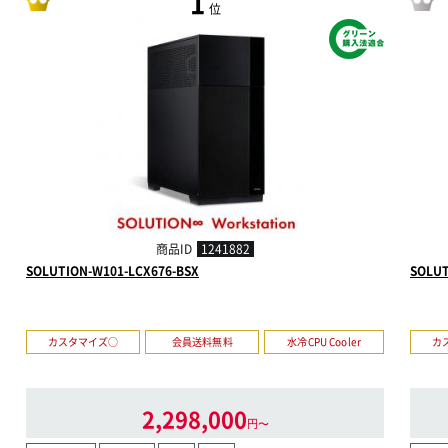
1
位
商品ID
1241882
SOLUTION-W101-LCX676-BSX
SOLUT
カスタマイズ○
会員送料無料
水冷CPU Cooler
カ
2,298,000
円〜