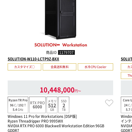
商品ID
1179707
SOLUTION-W110-LCTP9Z-BXX
SOLUT
カスタマイズ○
会員送料無料
水冷CPU Cooler
カ
Th
10,448,000
円〜
Ryzen TR Pro
Core U
メモリ
SSD
RTX PRO
512
2
96
C /
192
T
24
C 
6000
GB
TB
5.4
GHz
5.7
Windows 11 Pro for Workstations [DSP版]
Windo
Ryzen Threadripper PRO 9995WX
インテル
NVIDIA RTX PRO 6000 Blackwell Workstation Edition 96GB
NVIDIA
GDDR7
GDDR