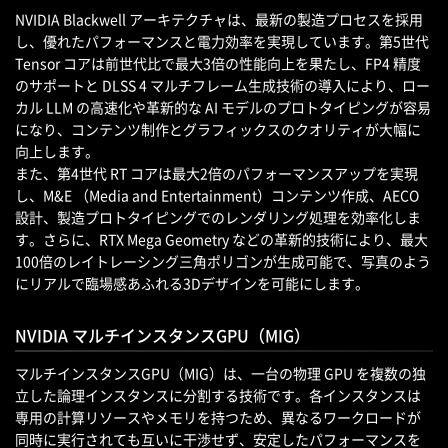
NVIDIA Blackwell アーキテクチャは、最新の製造プロセスを採用
し、優れたパフォーマンスと電力効率を実現しています。第5世代
Tensor コアは前世代比で最大3倍の性能向上を果たし、FP4 精度
のサポートと DLSS 4 マルチフレーム生成技術の導入により、ロー
カル LLM の高速化や革新的な AI モデルのプロトタイピングが容易
になり、コンテンツ制作とグラフィックスのクオリティが大幅に
向上します。
また、第4世代 RT コアは最大2倍のパフォーマンスアップを実現
し、M&E （Media and Entertainment）コンテンツ作成、AECO
設計、製造プロトタイピングでのレンダリング処理を効率化しま
す。さらに、RTX Mega Geometry などの革新的技術により、最大
100倍のレイトレーシング三角ポリゴンが生成可能で、写真のよう
にリアルで臨場感あふれる3Dデザインを可能にします。
NVIDIA マルチインスタンスGPU（MIG）
マルチインスタンスGPU（MIG）は、一台の物理 GPU を複数の独
立した論理インスタンスに分割する技術です。各インスタンスは
専用の計算リソースやメモリを持つため、異なるワークロードが
同時に実行されても互いに干渉せず、安定したパフォーマンスを