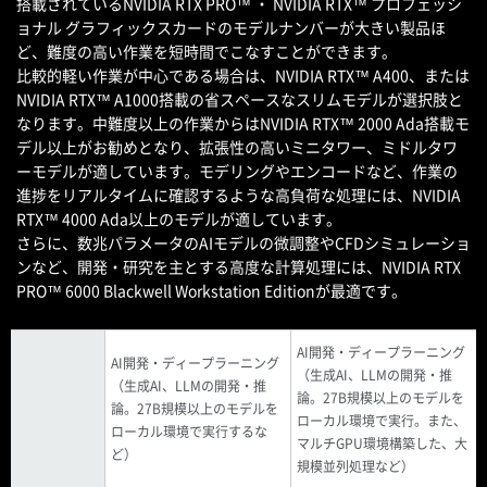
搭載されているNVIDIA RTX PRO™ ・ NVIDIA RTX™ プロフェッシ
ョナル グラフィックスカードのモデルナンバーが大きい製品ほ
ど、難度の高い作業を短時間でこなすことができます。
比較的軽い作業が中心である場合は、NVIDIA RTX™ A400、または
NVIDIA RTX™ A1000搭載の省スペースなスリムモデルが選択肢と
なります。中難度以上の作業からはNVIDIA RTX™ 2000 Ada搭載モ
デル以上がお勧めとなり、拡張性の高いミニタワー、ミドルタワ
ーモデルが適しています。モデリングやエンコードなど、作業の
進捗をリアルタイムに確認するような高負荷な処理には、NVIDIA
RTX™ 4000 Ada以上のモデルが適しています。
さらに、数兆パラメータのAIモデルの微調整やCFDシミュレーショ
ンなど、開発・研究を主とする高度な計算処理には、NVIDIA RTX
PRO™ 6000 Blackwell Workstation Editionが最適です。
AI開発・ディープラーニング
AI開発・ディープラーニング
（生成AI、LLMの開発・推
（生成AI、LLMの開発・推
論。27B規模以上のモデルを
論。27B規模以上のモデルを
ローカル環境で実行。また、
ローカル環境で実行するな
マルチGPU環境構築した、大
ど）
規模並列処理など）