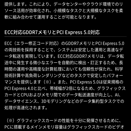
提供します。これにより、データセンターやクラウド環境でのリ
ソース活用が効率化され、小規模なタスクと大規模なタスクを柔
軟に組み合わせて運用することが可能となります。
ECC対応GDDR7メモリとPCI Express 5.0対応
ECC（エラー修正コード対応）のGDDR7メモリとPCI Express 5.0
の両技術を採用することで、システムは安定した運用と高速なデ
ータ転送を実現しています。ECC対応GDDR7メモリは、データ転
送中に発生する微小なエラーを自動的に検出・訂正するため、長
時間の運用や高精度な計算処理においても信頼性が保たれ、科学
技術計算や高負荷レンダリングなどのタスクで安定したパフォー
マンスを提供します（※）。また、PCI Express 5.0は従来規格の
PCI Express 4.0と比べ、帯域幅が2倍になるため、グラフィックス
カードとCPUおよびメモリ間でのデータ転送速度が向上し、AI、
データサイエンス、3Dモデリングなどのデータ集約型タスクでの
処理が高速化されます。
（※）グラフィックスカードの性能を十分に発揮させるために、
PCに搭載するメインメモリ容量はグラフィックスカードのビデオ