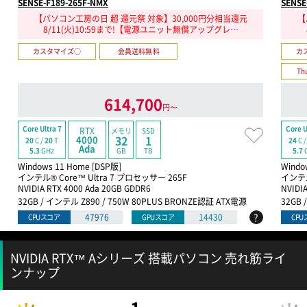
SENSE-F189-265F-NMX
SENSE
【パソコン工房の日 超 還元祭 対象】30,000円分相当還元
【
8/11(火)10:59まで!【電源ユニット無償アップグレ…
カスタマイズ○
会員送料無料
カ
Th
614,700
円〜
Core Ultra 7
Core U
RTX
メモリ
SSD
32
1
4000
20
C /
20
T
24
C 
Ada
GB
TB
5.3
GHz
5.7
Windows 11 Home [DSP版]
Windo
インテル® Core™ Ultra 7 プロセッサー 265F
インテル
NVIDIA RTX 4000 Ada 20GB GDDR6
NVIDI
32GB / インテル Z890 / 750W 80PLUS BRONZE認証 ATX電源
32GB 
?
47976
14430
CPUスコア
GPUスコア
CP
NVIDIA RTX™ Aシリーズ 搭載パソコン 売れ筋ライ
ンナップ