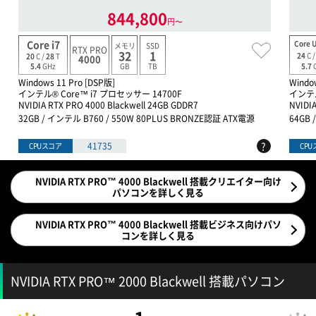
844,800
円〜
Core i7
Core U
メモリ
SSD
RTX PRO
32
1
24
C 
20
C /
28
T
4000
GB
TB
5.7
5.4
GHz
Windows 11 Pro [DSP版]
Windo
インテル® Core™ i7 プロセッサー 14700F
インテル
NVIDIA RTX PRO 4000 Blackwell 24GB GDDR7
NVIDI
32GB / インテル B760 / 550W 80PLUS BRONZE認証 ATX電源
64GB 
?
41735
CPUスコア
CP
NVIDIA RTX PRO™ 4000 Blackwell 搭載クリエイター向け
パソコンを詳しく見る
NVIDIA RTX PRO™ 4000 Blackwell 搭載ビジネス向けパソ
コンを詳しく見る
NVIDIA RTX PRO™ 2000 Blackwell 搭載パソコン