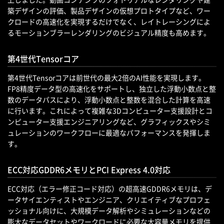
築デザインの評価、製品デザインの仮想プロトタイプなど、ワー
クロードの高速化を実現するだけでなく、レイトレーシングによ
るモーションブラーレンダリングのビジュアル精度も高めます。
第4世代Tensorコア
第4世代Tensorコアは前世代の最大2倍のAI性能を実現します。
FP8精度データ型の高速化をサポートし、独立した浮動小数点と整
数のデータパスにより、浮動小数点と整数を混合した計算を高速
に行います。これによって複雑な3Dコンピューター支援設計とコ
ンピューター支援エンジニアリングなど、グラフィックスやシミ
ュレーションのワークフローに最適なパフォーマンスを発揮しま
す。
ECC対応GDDR6メモリとPCI Express 4.0対応
ECC対応（エラー修正コード対応）の超高速GDDR6メモリは、デ
ータサイエンティストやエンジニア、クリエイティブなプロフェ
ッショナル向けに、大規模データ解析やシミュレーションなどの
膨大なデータセットやワークロードに必要な大容量メモリを提供