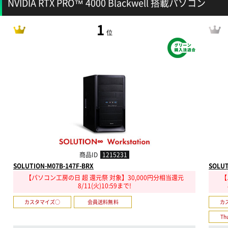
NVIDIA RTX PRO™ 4000 Blackwell 搭載パソコン
1
位
商品ID
1215231
SOLUTION-M07B-147F-BRX
SOLUT
【パソコン工房の日 超 還元祭 対象】30,000円分相当還元
【
8/11(火)10:59まで!
カスタマイズ○
会員送料無料
カ
Th