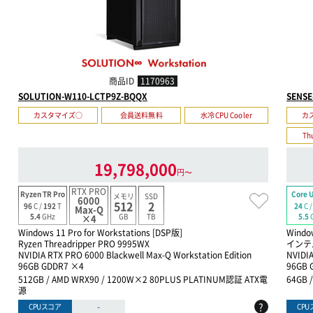
商品ID
1170963
SOLUTION-W110-LCTP9Z-BQQX
SENSE
カスタマイズ○
会員送料無料
水冷CPU Cooler
カ
Th
19,798,000
円〜
RTX PRO
Ryzen TR Pro
Core U
メモリ
SSD
6000
512
2
96
C /
192
T
24
C 
Max-Q
GB
TB
5.4
GHz
5.5
×4
Windows 11 Pro for Workstations [DSP版]
Windo
Ryzen Threadripper PRO 9995WX
インテル
NVIDIA RTX PRO 6000 Blackwell Max-Q Workstation Edition
NVIDIA
96GB GDDR7 ×4
96GB 
512GB / AMD WRX90 / 1200W×2 80PLUS PLATINUM認証 ATX電
64GB 
源
?
-
CPUスコア
CP