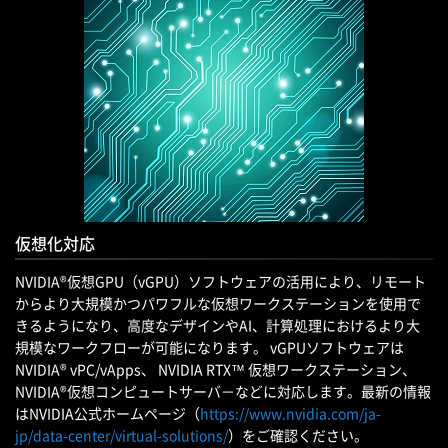
仮想化対応
NVIDIA®仮想GPU（vGPU）ソフトウェアの活用により、リモート
からより大規模かつパワフルな仮想ワークステーションを使用で
きるようになり、高度なデザインやAI、計算処理におけるより大
規模なワークフローが可能になります。 vGPUソフトウェアは
NVIDIA® vPC/vApps、 NVIDIA RTX™ 仮想ワークステーション、
NVIDIA®仮想コンピュートサーバ－などに対応します。最新の情報
はNVIDIA公式ホームページ（
https://www.nvidia.com/ja-
jp/data-center/virtual-solutions/
）をご確認ください。