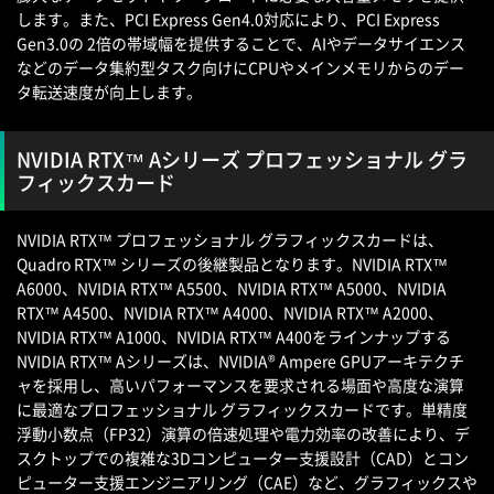
します。また、PCI Express Gen4.0対応により、PCI Express
Gen3.0の 2倍の帯域幅を提供することで、AIやデータサイエンス
などのデータ集約型タスク向けにCPUやメインメモリからのデー
タ転送速度が向上します。
NVIDIA RTX™ Aシリーズ プロフェッショナル グラ
フィックスカード
NVIDIA RTX™ プロフェッショナル グラフィックスカードは、
Quadro RTX™ シリーズの後継製品となります。NVIDIA RTX™
A6000、NVIDIA RTX™ A5500、NVIDIA RTX™ A5000、NVIDIA
RTX™ A4500、NVIDIA RTX™ A4000、NVIDIA RTX™ A2000、
NVIDIA RTX™ A1000、NVIDIA RTX™ A400をラインナップする
NVIDIA RTX™ Aシリーズは、NVIDIA® Ampere GPUアーキテクチ
ャを採用し、高いパフォーマンスを要求される場面や高度な演算
に最適なプロフェッショナル グラフィックスカードです。単精度
浮動小数点（FP32）演算の倍速処理や電力効率の改善により、デ
スクトップでの複雑な3Dコンピューター支援設計（CAD）とコン
ピューター支援エンジニアリング（CAE）など、グラフィックスや