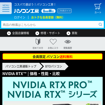
コスパで選ぼう！パソコン工房！
MENU
ご利用ガイド
カート
ログイン
おトクな会員登録（無料）
全国店舗情報
修理・サポート
買取
初めての方
お気に入り
閲覧履歴
会員限定 パソコン
送料無料
パソコン工房通販トップ
BTOパソコン
NVIDIA RTX™ | 価格・性能・比較