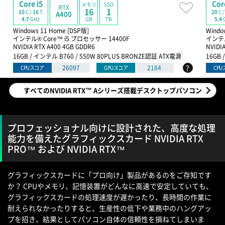
Core i5
Cor
メモリ
SSD
RTX
16
1
10
C /
16
T
20
C 
A400
GB
TB
4.7
GHz
5.4
Windows 11 Home [DSP版]
Windo
インテル® Core™ i5 プロセッサー 14400F
インテル
NVIDIA RTX A400 4GB GDDR6
NVIDI
16GB / インテル B760 / 550W 80PLUS BRONZE認証 ATX電源
16GB 
?
26097
2184
CPUスコア
GPUスコア
CP
すべてのNVIDIA RTX™ Aシリーズ搭載デスクトップパソコン
プロフェッショナル向けに設計された、高度な処理
能力を備えたグラフィックスカード NVIDIA RTX
PRO™ および NVIDIA RTX™
グラフィックスカードに「プロ向け」製品があるのをご存知です
か？ CPUやメモリ、記憶装置がどんなに高速で安定していても、
グラフィックスカードの処理速度が遅かったり、長時間の作業に
耐えられなかったりすると、生産性の低下や業務中のハングアッ
プを招き、結果としてパソコン自体の信頼性を損ねてしまいま