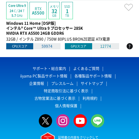
Core Ultra 9
メモリ
SSD
RTX
32
1
24
C /
24
T
A5500
GB
TB
5.7
GHz
Windows 11 Home [DSP版]
インテル® Core™ Ultra 9 プロセッサー 285K
NVIDIA RTX A5500 24GB GDDR6
32GB / インテル Z890 / 750W 80PLUS BRONZE認証 ATX電源
?
59974
12774
CPUスコア
GPUスコア
サポート・総合案内
よくあるご質問
iiyama PC製品サポート情報
各種製品サポート情報
企業情報
プレスルーム
サイトマップ
特定商取引法に基づく表示
古物営業法に基づく表示
利用規約
個人情報保護
証明書の内容をクリックして