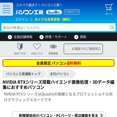
コスパで選ぼう！パソコン工房！
MENU
ご利用ガイド
カート
ログイン
おトクな会員登録（無料）
全国店舗情報
修理・サポート
買取
お電話でのご相談窓口
初めての方
お気に入り
閲覧履歴
会員限定 パソコン
送料無料
パソコン工房通販トップ
BTOパソコン
NVIDIA RTXシリーズ搭載ハイエンド画像処理・3Dデータ編
集におすすめパソコン
NVIDIA RTXシリーズはQuadroの後継となるプロフェッショナル向
けグラフィックスカードです
医療関係向けパソコン・PCパーツ・周辺機器を見る