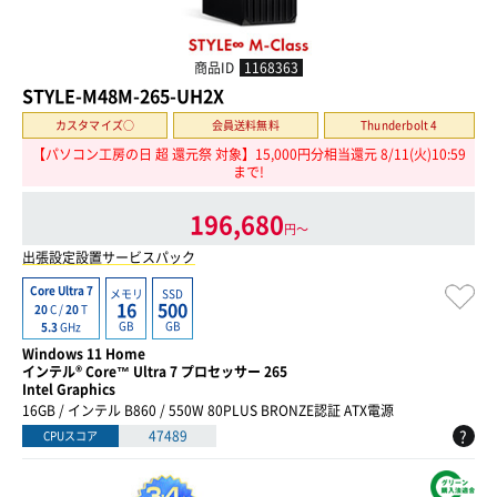
商品ID
1168363
STYLE-M48M-265-UH2X
カスタマイズ○
会員送料無料
Thunderbolt 4
【パソコン工房の日 超 還元祭 対象】15,000円分相当還元 8/11(火)10:59
まで!
196,680
円〜
出張設定設置サービスパック
Core Ultra 7
メモリ
SSD
16
500
20
C /
20
T
GB
GB
5.3
GHz
Windows 11 Home
インテル® Core™ Ultra 7 プロセッサー 265
Intel Graphics
16GB / インテル B860 / 550W 80PLUS BRONZE認証 ATX電源
?
47489
CPUスコア