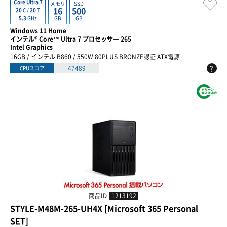
Core Ultra 7
メモリ
SSD
16
500
20
C /
20
T
GB
GB
5.3
GHz
Windows 11 Home
インテル® Core™ Ultra 7 プロセッサー 265
Intel Graphics
16GB / インテル B860 / 550W 80PLUS BRONZE認証 ATX電源
?
47489
CPUスコア
商品ID
1213192
STYLE-M48M-265-UH4X [Microsoft 365 Personal
SET]