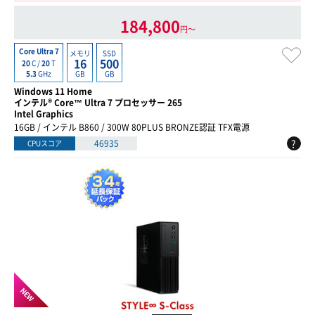
184,800
円〜
Core Ultra 7
メモリ
SSD
16
500
20
C /
20
T
GB
GB
5.3
GHz
Windows 11 Home
インテル® Core™ Ultra 7 プロセッサー 265
Intel Graphics
16GB / インテル B860 / 300W 80PLUS BRONZE認証 TFX電源
?
46935
CPUスコア
NEW