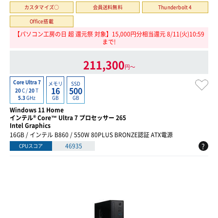
カスタマイズ○
会員送料無料
Thunderbolt 4
Office搭載
【パソコン工房の日 超 還元祭 対象】15,000円分相当還元 8/11(火)10:59
まで!
211,300
円〜
Core Ultra 7
メモリ
SSD
16
500
20
C /
20
T
GB
GB
5.3
GHz
Windows 11 Home
インテル® Core™ Ultra 7 プロセッサー 265
Intel Graphics
16GB / インテル B860 / 550W 80PLUS BRONZE認証 ATX電源
?
46935
CPUスコア