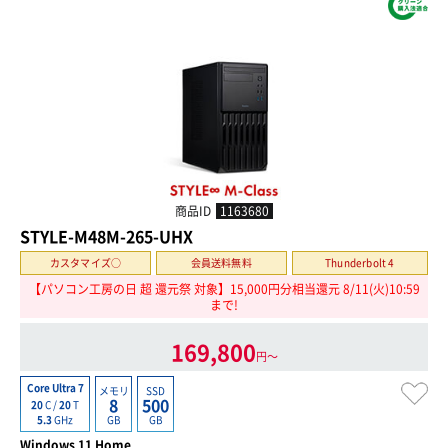
商品ID
1163680
STYLE-M48M-265-UHX
カスタマイズ○
会員送料無料
Thunderbolt 4
【パソコン工房の日 超 還元祭 対象】15,000円分相当還元 8/11(火)10:59
まで!
169,800
円〜
Core Ultra 7
メモリ
SSD
8
500
20
C /
20
T
GB
GB
5.3
GHz
Windows 11 Home