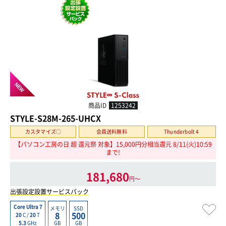
NEW
商品ID
1253242
STYLE-S28M-265-UHCX
カスタマイズ○
会員送料無料
Thunderbolt 4
【パソコン工房の日 超 還元祭 対象】15,000円分相当還元 8/11(火)10:59
まで!
181,680
円〜
出張設定設置サービスパック
Core Ultra 7
メモリ
SSD
8
500
20
C /
20
T
GB
GB
5.3
GHz