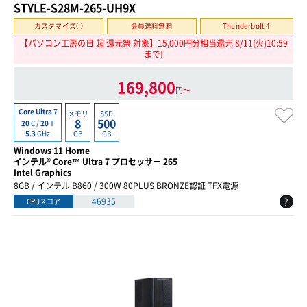
STYLE-S28M-265-UH9X
カスタマイズ○
会員送料無料
Thunderbolt 4
【パソコン工房の日 超 還元祭 対象】15,000円分相当還元 8/11(火)10:59
まで!
169,800
円〜
Core Ultra 7
メモリ
SSD
8
500
20
C /
20
T
GB
GB
5.3
GHz
Windows 11 Home
インテル® Core™ Ultra 7 プロセッサー 265
Intel Graphics
8GB / インテル B860 / 300W 80PLUS BRONZE認証 TFX電源
?
46935
CPUスコア