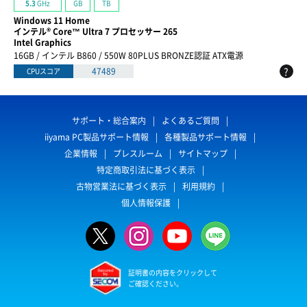
GB
TB
5.3
GHz
Windows 11 Home
インテル® Core™ Ultra 7 プロセッサー 265
Intel Graphics
16GB / インテル B860 / 550W 80PLUS BRONZE認証 ATX電源
?
47489
CPUスコア
サポート・総合案内
よくあるご質問
iiyama PC製品サポート情報
各種製品サポート情報
企業情報
プレスルーム
サイトマップ
特定商取引法に基づく表示
古物営業法に基づく表示
利用規約
個人情報保護
証明書の内容をクリックして
ご確認ください。