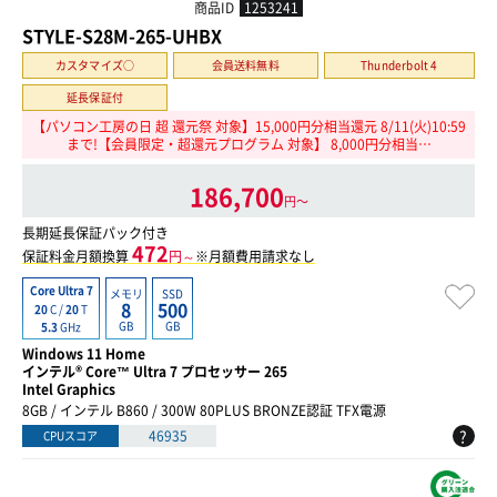
商品ID
1253241
STYLE-S28M-265-UHBX
カスタマイズ○
会員送料無料
Thunderbolt 4
延長保証付
【パソコン工房の日 超 還元祭 対象】15,000円分相当還元 8/11(火)10:59
まで!【会員限定・超還元プログラム 対象】 8,000円分相当…
186,700
円〜
長期延長保証パック付き
472
保証料金月額換算
円～
※月額費用請求なし
Core Ultra 7
メモリ
SSD
8
500
20
C /
20
T
GB
GB
5.3
GHz
Windows 11 Home
インテル® Core™ Ultra 7 プロセッサー 265
Intel Graphics
8GB / インテル B860 / 300W 80PLUS BRONZE認証 TFX電源
?
46935
CPUスコア