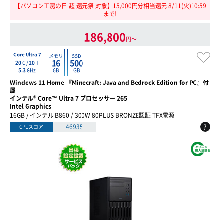
【パソコン工房の日 超 還元祭 対象】15,000円分相当還元 8/11(火)10:59
まで!
186,800
円〜
Core Ultra 7
メモリ
SSD
16
500
20
C /
20
T
GB
GB
5.3
GHz
Windows 11 Home 『Minecraft: Java and Bedrock Edition for PC』付
属
インテル® Core™ Ultra 7 プロセッサー 265
Intel Graphics
16GB / インテル B860 / 300W 80PLUS BRONZE認証 TFX電源
?
46935
CPUスコア