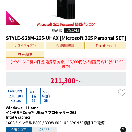
NEW
商品ID
1253243
STYLE-S28M-265-UHAX [Microsoft 365 Personal SET]
カスタマイズ○
会員送料無料
Thunderbolt 4
Office搭載
【パソコン工房の日 超 還元祭 対象】15,000円分相当還元 8/11(火)10:59
まで!
211,300
円〜
Core Ultra 7
メモリ
SSD
16
500
20
C /
20
T
GB
GB
5.3
GHz
Windows 11 Home
インテル® Core™ Ultra 7 プロセッサー 265
Intel Graphics
16GB / インテル B860 / 300W 80PLUS BRONZE認証 TFX電源
?
46935
CPUスコア