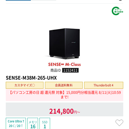
商品ID
1152411
SENSE-M38M-265-UHX
カスタマイズ○
会員送料無料
Thunderbolt 4
【パソコン工房の日 超 還元祭 対象】15,000円分相当還元 8/11(火)10:59
まで!
214,800
円〜
Core Ultra 7
メモリ
SSD
16
1
20
C /
20
T