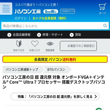
コスパで選ぼう！パソコン工房！
MENU
ご利用ガイド
カート
ログイン
おトクな会員登録（無料）
全国店舗情報
修理・サポート
買取
お電話でのご相談窓口
初めての方
お気に入り
閲覧履歴
会員限定 パソコン
送料無料
パソコン工房通販トップ
BTOパソコン
パソコン工房の日 超 還元祭 対象 オンボードVGA＋インテ
ル® Core™ Ultra 7 プロセッサー 搭載デスクトップパソコ
ン
特集：「パソコン工房の日 超 還元祭」を詳しく見る