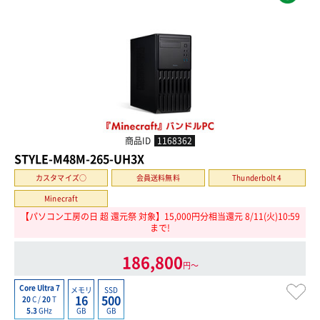
商品ID
1168362
STYLE-M48M-265-UH3X
カスタマイズ○
会員送料無料
Thunderbolt 4
Minecraft
【パソコン工房の日 超 還元祭 対象】15,000円分相当還元 8/11(火)10:59
まで!
186,800
円〜
Core Ultra 7
メモリ
SSD
16
500
20
C /
20
T
GB
GB
5.3
GHz