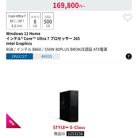
169,800
円〜
Core Ultra 7
メモリ
SSD
8
500
20
C /
20
T
GB
GB
5.3
GHz
Windows 11 Home
インテル® Core™ Ultra 7 プロセッサー 265
Intel Graphics
8GB / インテル B860 / 550W 80PLUS BRONZE認証 ATX電源
?
46935
CPUスコア
NEW
商品ID
1253238