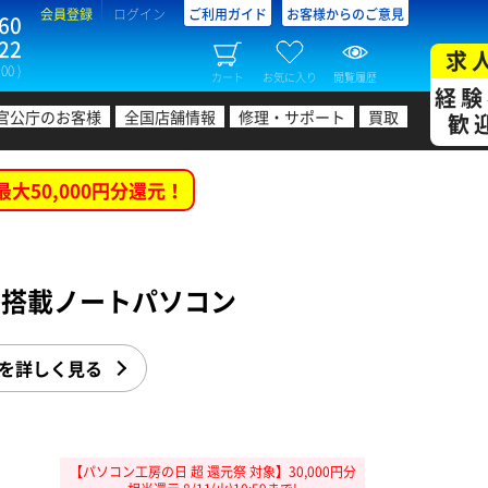
会員登録
ログイン
ご利用ガイド
お客様からのご意見
60
22
求
00 )
カート
お気に入り
閲覧履歴
経験
官公庁のお客様
全国店舗情報
修理・サポート
買取
歓
最大50,000円分還元！
080搭載ノートパソコン
」を詳しく見る
【パソコン工房の日 超 還元祭 対象】30,000円分