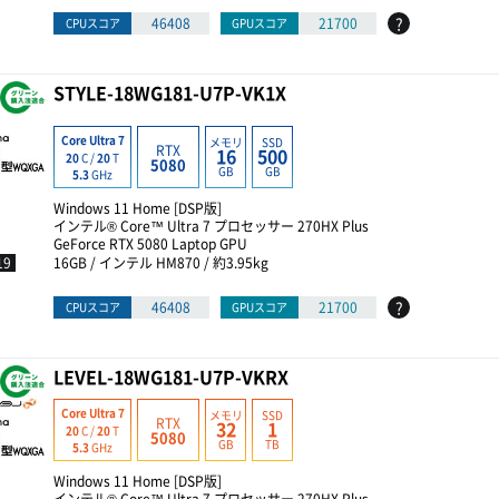
?
46408
21700
CPUスコア
GPUスコア
STYLE-18WG181-U7P-VK1X
Core Ultra 7
メモリ
SSD
RTX
16
500
20
C /
20
T
5080
GB
GB
5.3
GHz
Windows 11 Home [DSP版]
インテル® Core™ Ultra 7 プロセッサー 270HX Plus
GeForce RTX 5080 Laptop GPU
19
16GB / インテル HM870 / 約3.95kg
?
46408
21700
CPUスコア
GPUスコア
LEVEL-18WG181-U7P-VKRX
Core Ultra 7
メモリ
SSD
RTX
32
1
20
C /
20
T
5080
GB
TB
5.3
GHz
Windows 11 Home [DSP版]