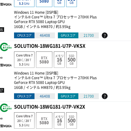
5080
GB
GB
5.3
GHz
Windows 11 Home [DSP版]
インテル® Core™ Ultra 7 プロセッサー 270HX Plus
GeForce RTX 5080 Laptop GPU
16GB / インテル HM870 / 約3.95kg
86
?
46408
21700
CPUスコア
GPUスコア
SOLUTION-18WG181-U7P-VKSX
Core Ultra 7
メモリ
SSD
RTX
16
500
20
C /
20
T
5080
GB
GB
5.3
GHz
Windows 11 Home [DSP版]
インテル® Core™ Ultra 7 プロセッサー 270HX Plus
GeForce RTX 5080 Laptop GPU
16GB / インテル HM870 / 約3.95kg
87
?
46408
21700
CPUスコア
GPUスコア
SOLUTION-18WG181-U7P-VK2X
Core Ultra 7
メモリ
SSD
RTX
16
500
20
C /
20
T
5080
GB
GB
5.3
GHz