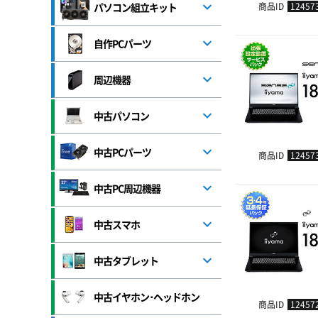
パソコン組立キット
商品ID
12457
自作PCパーツ
周辺機器
中古パソコン
中古PCパーツ
商品ID
12457
中古PC周辺機器
中古スマホ
中古タブレット
中古イヤホン･ヘッドホン
商品ID
12457