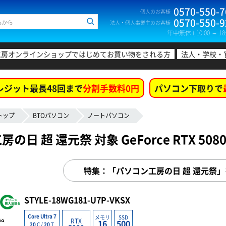
0570-550-7
個人のお客様
0570-550-9
法人・個人事業主のお客様
年中無休 ( 10:00 ～ 18:
工房オンラインショップではじめてお買い物をされる方
法人・学校・
レジット最長48回まで
分割手数料0円
パソコン下取りで
トップ
BTOパソコン
ノートパソコン
の日 超 還元祭 対象 GeForce RTX 5
特集：「パソコン工房の日 超 還元祭
STYLE-18WG181-U7P-VKSX
Core Ultra 7
メモリ
SSD
RTX
16
500
20
C /
20
T