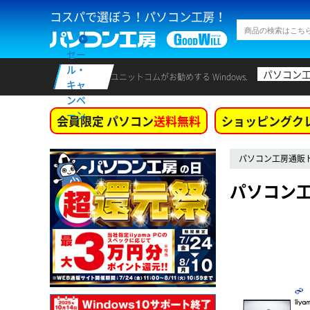
コスパで選ぼう！パソコン工房！
セー
ル・
パソコン
ユニットコムがお勧めする Windows.
キャ
ンペ
ーン
会員限定 パソコン
送料無料
ショッピングク
パソコン工房通販
パソコン工房