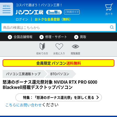
コスパで選ぼう！パソコン工房！
MENU
ご利用ガイド
カート
ログイン
おトクな会員登録（無料）
全国店舗情報
修理・サポート
買取
初めての方
お気に入り
閲覧履歴
会員限定 パソコン
送料無料
パソコン工房通販トップ
BTOパソコン
怒涛のボーナス還元祭対象 NVIDIA RTX PRO 6000
Blackwell搭載デスクトップパソコン
特集：「怒涛のボーナス還元祭」を詳しく見る
ください
こちらにお問い合わせ