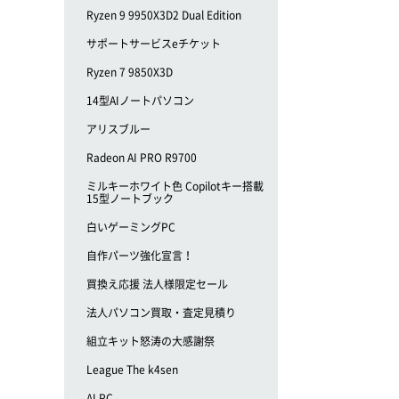
Ryzen 9 9950X3D2 Dual Edition
サポートサービスeチケット
Ryzen 7 9850X3D
14型AIノートパソコン
アリスブルー
Radeon AI PRO R9700
ミルキーホワイト色 Copilotキー搭載
15型ノートブック
白いゲーミングPC
自作パーツ強化宣言！
買換え応援 法人様限定セール
法人パソコン買取・査定見積り
組立キット怒涛の大感謝祭
League The k4sen
AI PC