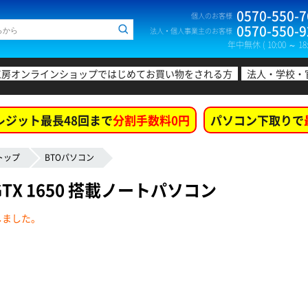
0570-550-7
個人のお客様
0570-550-9
法人・個人事業主のお客様
年中無休 ( 10:00 ～ 18:
工房オンラインショップではじめてお買い物をされる方
法人・学校・
レジット最長48回まで
分割手数料0円
パソコン下取りで
トップ
BTOパソコン
e GTX 1650 搭載ノートパソコン
しました。