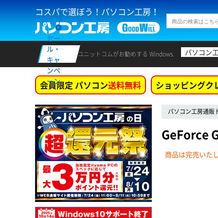
コスパで選ぼう！パソコン工房！
セー
ル・
パソコン
ユニットコムがお勧めする Windows.
キャ
ンペ
ーン
会員限定 パソコン
送料無料
ショッピングク
パソコン工房通販
GeForc
商品は完売いた