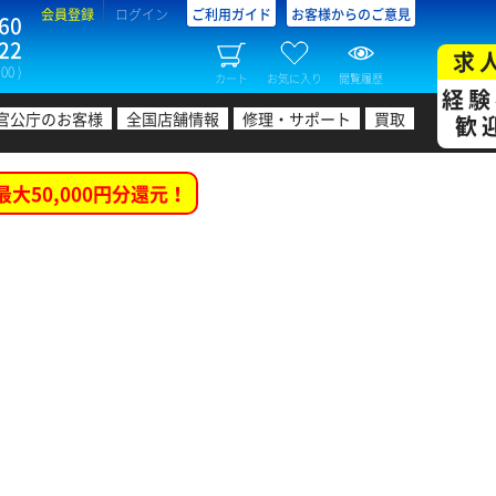
会員登録
ログイン
ご利用ガイド
お客様からのご意見
60
22
求
00 )
カート
お気に入り
閲覧履歴
経験
官公庁のお客様
全国店舗情報
修理・サポート
買取
歓
最大50,000円分還元！